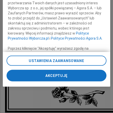
przetwarzania Twoich danych jest uzasadniony interes
Wyborcza sp. z o.o., jej spółki powiązanej – Agora S.A. – lub
Chruszcz
Zaufanych Partnerów, masz prawo wyrazić sprzeciw. Aby
to zrobić przejdź do „Ustawień Zaawansowanych” lub
skontaktuj się z administratorem – w zależności od
nasz wychowawca i wspaniały polonista
zakresu sprzeciwu i podmiotu, wobec którego jest
kierowany. Więcej informacji znajdziesz w
Polityce
Prywatności Wyborcza.pl
i
Polityce Prywatności Agora S.A.
wychowankowie kl. b matura 1973
Poprzez kliknięcie "Akceptuję" wyrażasz zgodę na
VIII Liceum Ogólnokształcące
zainstalowanie i przechowywanie plików typu cookie
im. Władysława IV
Wyborczej sp. z o. o. jej Zaufanych Partnerów i Agora S.A.
USTAWIENIA ZAAWANSOWANE
na Twoim urządzeniu końcowym. Możesz też w każdej
chwili zmienić swoje preferencje dot. plików cookie,
ponownie wywołując narzędzie do zarządzania Twoimi
AKCEPTUJĘ
preferencjami dot. przetwarzania danych poprzez
odnośnik „Ustawienia prywatności” w stopce serwisu i
przechodząc do sekcji „Ustawienia zaawansowane”.
Zmiana ustawień plików cookie możliwa jest także za
pomocą ustawień przeglądarki.
My, nasi Zaufani Partnerzy i Agora S.A. możemy