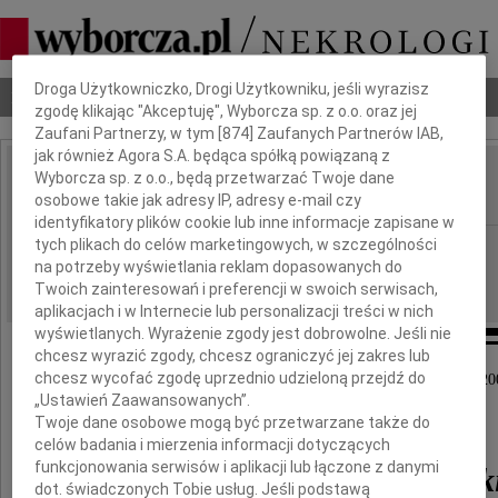
Dbamy o Twoją prywatność
Droga Użytkowniczko, Drogi Użytkowniku, jeśli wyrazisz
Nekrologi
Odeszli
Poradnik pogrzebowy
zgodę klikając "Akceptuję", Wyborcza sp. z o.o. oraz jej
Zaufani Partnerzy, w tym [
874
] Zaufanych Partnerów IAB,
jak również Agora S.A. będąca spółką powiązaną z
Wyborcza sp. z o.o., będą przetwarzać Twoje dane
Andrzej Chruszczyński
IMIĘ I NAZWISKO:
osobowe takie jak adresy IP, adresy e-mail czy
identyfikatory plików cookie lub inne informacje zapisane w
tych plikach do celów marketingowych, w szczególności
Warszawa
REGION:
na potrzeby wyświetlania reklam dopasowanych do
13.06.2009
DATA EMISJI:
Twoich zainteresowań i preferencji w swoich serwisach,
aplikacjach i w Internecie lub personalizacji treści w nich
wyświetlanych. Wyrażenie zgody jest dobrowolne. Jeśli nie
chcesz wyrazić zgody, chcesz ograniczyć jej zakres lub
chcesz wycofać zgodę uprzednio udzieloną przejdź do
Z głębokim żalem zawiadamiamy, że dnia 3 czerwca 20
„Ustawień Zaawansowanych”.
zmarł
Twoje dane osobowe mogą być przetwarzane także do
celów badania i mierzenia informacji dotyczących
funkcjonowania serwisów i aplikacji lub łączone z danymi
Andrzej Chruszczyńsk
dot. świadczonych Tobie usług. Jeśli podstawą