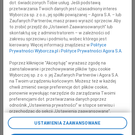
dot. świadczonych Tobie usług. Jeśli podstawą
z powodu śmierci
przetwarzania Twoich danych jest uzasadniony interes
Wyborcza sp. z o.o., jej spółki powiązanej – Agora S.A. – lub
Ojca
Zaufanych Partnerów, masz prawo wyrazić sprzeciw. Aby
to zrobić przejdź do „Ustawień Zaawansowanych” lub
skontaktuj się z administratorem – w zależności od
zakresu sprzeciwu i podmiotu, wobec którego jest
składają
kierowany. Więcej informacji znajdziesz w
Polityce
Prywatności Wyborcza.pl
i
Polityce Prywatności Agora S.A.
koleżanki i koledzy
Poprzez kliknięcie "Akceptuję" wyrażasz zgodę na
z Gimnazjum nr 6 w Warszawie
zainstalowanie i przechowywanie plików typu cookie
Wyborczej sp. z o. o. jej Zaufanych Partnerów i Agora S.A.
na Twoim urządzeniu końcowym. Możesz też w każdej
chwili zmienić swoje preferencje dot. plików cookie,
ponownie wywołując narzędzie do zarządzania Twoimi
preferencjami dot. przetwarzania danych poprzez
odnośnik „Ustawienia prywatności” w stopce serwisu i
przechodząc do sekcji „Ustawienia zaawansowane”.
Zmiana ustawień plików cookie możliwa jest także za
USTAWIENIA ZAAWANSOWANE
pomocą ustawień przeglądarki.