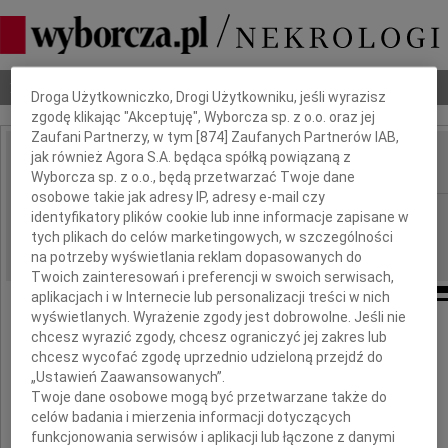
Dbamy o Twoją prywatność
Nekrologi
Odeszli
Poradnik pogrzebowy
Droga Użytkowniczko, Drogi Użytkowniku, jeśli wyrazisz
zgodę klikając "Akceptuję", Wyborcza sp. z o.o. oraz jej
Zaufani Partnerzy, w tym [
874
] Zaufanych Partnerów IAB,
jak również Agora S.A. będąca spółką powiązaną z
IMIĘ I NAZWISKO:
Wyborcza sp. z o.o., będą przetwarzać Twoje dane
osobowe takie jak adresy IP, adresy e-mail czy
Warszawa
REGION:
identyfikatory plików cookie lub inne informacje zapisane w
tych plikach do celów marketingowych, w szczególności
13.06.2009
DATA EMISJI:
na potrzeby wyświetlania reklam dopasowanych do
Twoich zainteresowań i preferencji w swoich serwisach,
aplikacjach i w Internecie lub personalizacji treści w nich
wyświetlanych. Wyrażenie zgody jest dobrowolne. Jeśli nie
Drogiemu Koledze
chcesz wyrazić zgody, chcesz ograniczyć jej zakres lub
chcesz wycofać zgodę uprzednio udzieloną przejdź do
„Ustawień Zaawansowanych”.
Pawłowi Żyhoniukowi
Twoje dane osobowe mogą być przetwarzane także do
celów badania i mierzenia informacji dotyczących
funkcjonowania serwisów i aplikacji lub łączone z danymi
wyrazy szczerego współczucia