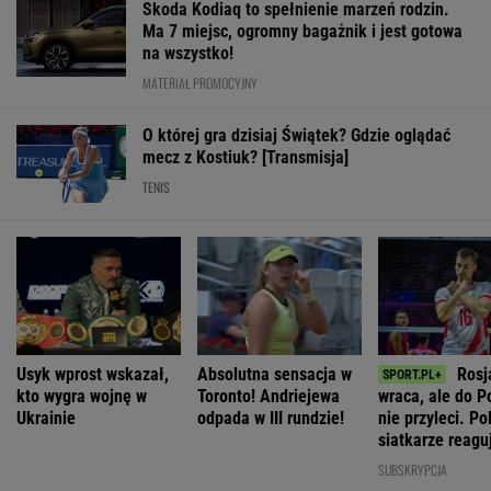
Skoda Kodiaq to spełnienie marzeń rodzin.
Ma 7 miejsc, ogromny bagażnik i jest gotowa
na wszystko!
MATERIAŁ PROMOCYJNY
O której gra dzisiaj Świątek? Gdzie oglądać
mecz z Kostiuk? [Transmisja]
TENIS
Usyk wprost wskazał,
Absolutna sensacja w
Rosj
kto wygra wojnę w
Toronto! Andriejewa
wraca, ale do P
Ukrainie
odpada w III rundzie!
nie przyleci. Po
siatkarze reagu
rozumiem"
SUBSKRYPCJA