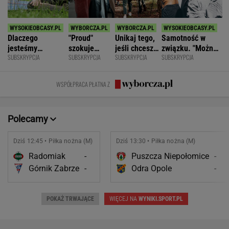
Dlaczego
"Proud"
Unikaj tego,
Samotność w
jesteśmy
szokuje
jeśli chcesz
związku. "Można
SUBSKRYPCJA
SUBSKRYPCJA
SUBSKRYPCJA
SUBSKRYPCJA
permanentnie
odważnymi
znacznie
być kochaną i
zmęczeni? "Te
scenami.
opóźnić
jednocześnie czuć
same grzechy
Rozmawiamy
starczą
się samotną"
WSPÓŁPRACA PŁATNA Z
główne"
z twórcami
demencję
scen
intymnych
Polecamy
Dziś 12:45 • Piłka nożna (M)
Dziś 13:30 • Piłka nożna (M)
Radomiak
-
Puszcza Niepołomice
-
Górnik Zabrze
-
Odra Opole
-
POKAŻ TRWAJĄCE
WIĘCEJ NA
WYNIKI.SPORT.PL