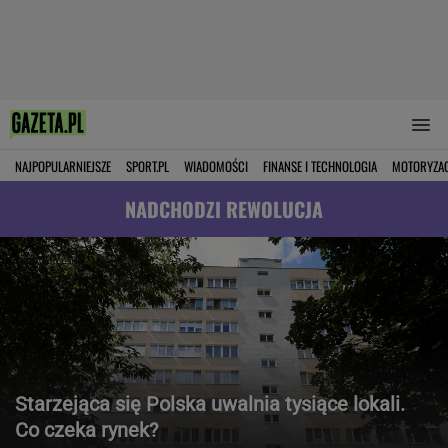
NAJPOPULARNIEJSZE
SPORT.PL
WIADOMOŚCI
FINANSE I TECHNOLOGIA
MOTORYZA
NADCHODZI REWOLUCJA
Starzejąca się Polska uwalnia tysiące lokali.
Co czeka rynek?