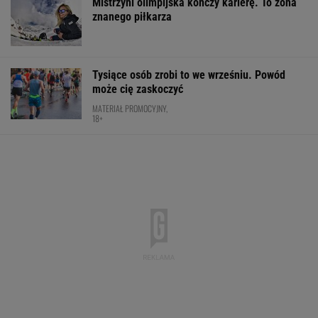
Mistrzyni olimpijska kończy karierę. To żona
znanego piłkarza
Tysiące osób zrobi to we wrześniu. Powód
może cię zaskoczyć
MATERIAŁ PROMOCYJNY,
18+