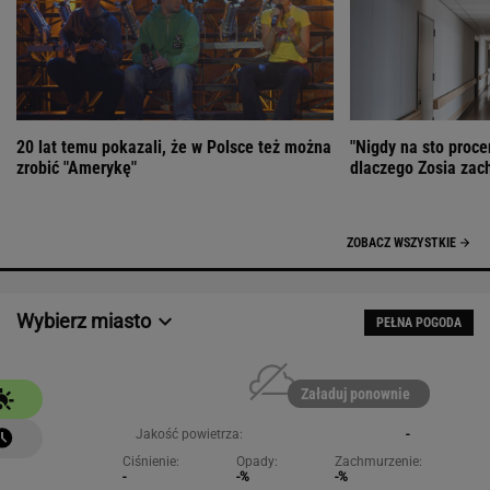
20 lat temu pokazali, że w Polsce też można
"Nigdy na sto proce
zrobić "Amerykę"
dlaczego Zosia zac
ZOBACZ WSZYSTKIE
Wybierz miasto
PEŁNA POGODA
Załaduj ponownie
Jakość powietrza:
-
Ciśnienie:
Opady:
Zachmurzenie:
-
-%
-%