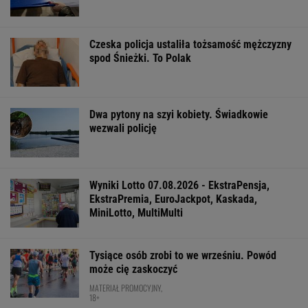
Czeska policja ustaliła tożsamość mężczyzny
spod Śnieżki. To Polak
Dwa pytony na szyi kobiety. Świadkowie
wezwali policję
Wyniki Lotto 07.08.2026 - EkstraPensja,
EkstraPremia, EuroJackpot, Kaskada,
MiniLotto, MultiMulti
Tysiące osób zrobi to we wrześniu. Powód
może cię zaskoczyć
MATERIAŁ PROMOCYJNY,
18+