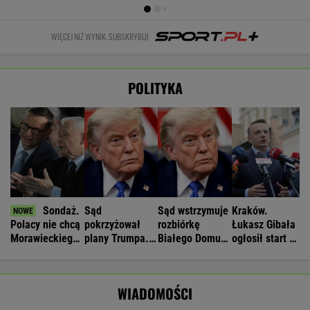
WIĘCEJ NIŻ WYNIK. SUBSKRYBUJ
POLITYKA
Sondaż.
Sąd
Sąd wstrzymuje
Kraków.
Polacy nie chcą
pokrzyżował
rozbiórkę
Łukasz Gibała
Morawieckiego
plany Trumpa.
Białego Domu.
ogłosił start w
w rządzie
"Nie znamy
Trump: "Wstyd"
wyborach na
żadnego
prezydenta
przypadku w
miasta
WIADOMOŚCI
historii"