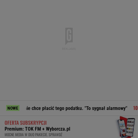
ce płacić tego podatku. "To sygnał alarmowy"
Moby porusz
NOWE
OFERTA SUBSKRYPCJI
Premium: TOK FM + Wyborcza.pl
MOCNE MEDIA W DUO PAKIECIE. SPRAWDŹ