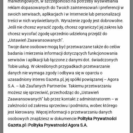
marketingowych, w szczególności na potrzeby wyświetlania
reklam dopasowanych do Twoich zainteresowań i preferencji w
swoich serwisach, aplikacjach i w Internecie lub personalizacji
treści w nich wyświetlanych. Wyrażenie zgody jest dobrowolne.
Jeśli nie chcesz wyrazić zgody, chcesz ograniczyć jej zakres lub
chcesz wycofać zgodę uprzednio udzieloną przejdź do
„Ustawień Zaawansowanych”.
Twoje dane osobowe mogą być przetwarzane także do celów
badania i mierzenia informacji dotyczących funkcjonowania
serwisów i aplikacji lub łączone z danymi dot. świadczonych
Tobie usług. W określonych przypadkach przetwarzanie
danych nie wymaga zgody i odbywa się w oparciu o
uzasadniony interes Gazeta.pl, jej spółki powiązanej – Agora
S.A. – lub Zaufanych Partnerów. Takiemu przetwarzaniu
możesz się sprzeciwić, przechodząc do „Ustawień
Zaawansowanych” lub przez kontakt z administratorem – w
zależności od zakresu sprzeciwu i podmiotu, wobec którego
jest kierowany. Więcej informacji o przetwarzaniu danych
Lewandowska w ogniu krytyki za
osobowych znajdziesz w dokumencie
Polityka Prywatności
wakacje bez dzieci. Hyży się odpaliła
Gazeta.pl
i
Polityka Prywatności Agora S.A.