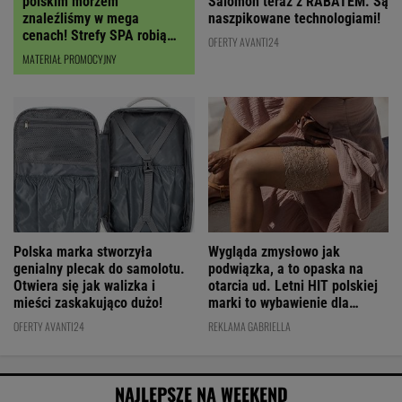
polskim morzem
Salomon teraz z RABATEM. Są
znaleźliśmy w mega
naszpikowane technologiami!
cenach! Strefy SPA robią
OFERTY AVANTI24
wrażenie
MATERIAŁ PROMOCYJNY
Polska marka stworzyła
Wygląda zmysłowo jak
genialny plecak do samolotu.
podwiązka, a to opaska na
Otwiera się jak walizka i
otarcia ud. Letni HIT polskiej
mieści zaskakująco dużo!
marki to wybawienie dla
kobiet!
OFERTY AVANTI24
REKLAMA GABRIELLA
NAJLEPSZE NA WEEKEND