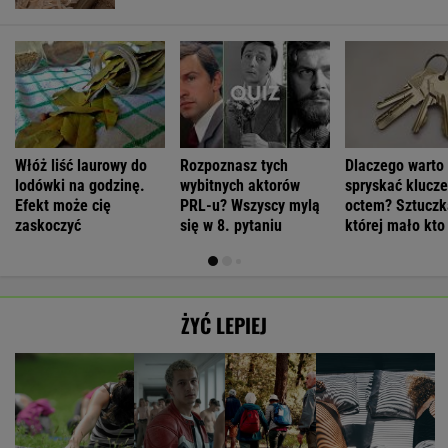
Włóż liść laurowy do
Rozpoznasz tych
Dlaczego warto
lodówki na godzinę.
wybitnych aktorów
spryskać klucze
Efekt może cię
PRL-u? Wszyscy mylą
octem? Sztuczk
zaskoczyć
się w 8. pytaniu
której mało kto
ŻYĆ LEPIEJ