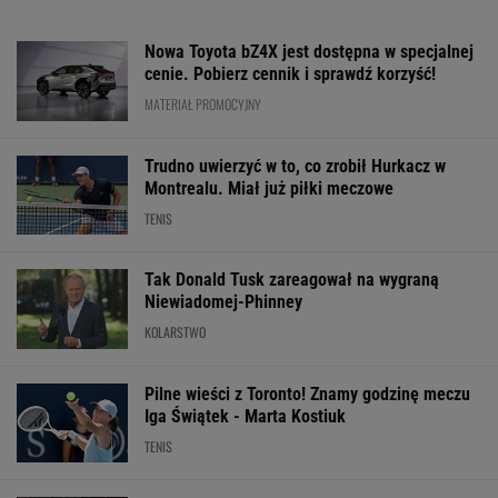
Nowa Toyota bZ4X jest dostępna w specjalnej
cenie. Pobierz cennik i sprawdź korzyść!
MATERIAŁ PROMOCYJNY
Trudno uwierzyć w to, co zrobił Hurkacz w
Montrealu. Miał już piłki meczowe
TENIS
Tak Donald Tusk zareagował na wygraną
Niewiadomej-Phinney
KOLARSTWO
Pilne wieści z Toronto! Znamy godzinę meczu
Iga Świątek - Marta Kostiuk
TENIS