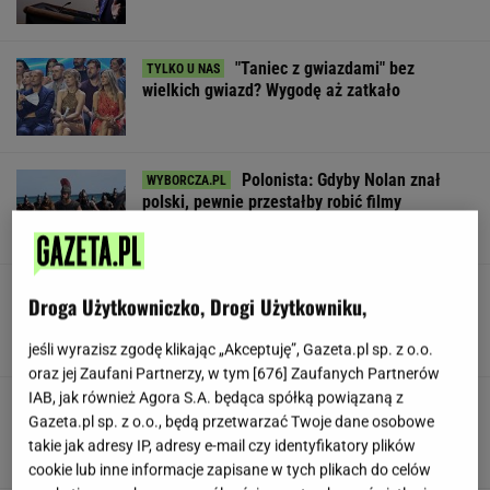
"Taniec z gwiazdami" bez
wielkich gwiazd? Wygodę aż zatkało
Polonista: Gdyby Nolan znał
polski, pewnie przestałby robić filmy
SUBSKRYPCJA
Dostałeś taki list z banku? Lepiej go nie
Droga Użytkowniczko, Drogi Użytkowniku,
ignorować
jeśli wyrazisz zgodę klikając „Akceptuję”, Gazeta.pl sp. z o.o.
oraz jej Zaufani Partnerzy, w tym [
676
] Zaufanych Partnerów
IAB, jak również Agora S.A. będąca spółką powiązaną z
Trudno uwierzyć w to, co zrobił Hurkacz w
Gazeta.pl sp. z o.o., będą przetwarzać Twoje dane osobowe
Montrealu. Miał już piłki meczowe
takie jak adresy IP, adresy e-mail czy identyfikatory plików
cookie lub inne informacje zapisane w tych plikach do celów