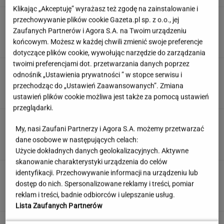
Klikając „Akceptuję” wyrażasz też zgodę na zainstalowanie i
Tak Nawrocki wymyka się spod
przechowywanie plików cookie Gazeta.pl sp. z o.o., jej
kontroli PiS. "Znalazł się w pułapce"
Zaufanych Partnerów i Agora S.A. na Twoim urządzeniu
końcowym. Możesz w każdej chwili zmienić swoje preferencje
SUBSKRYPCJA
dotyczące plików cookie, wywołując narzędzie do zarządzania
twoimi preferencjami dot. przetwarzania danych poprzez
Quiz. Gdzie leży Kapsztad, a gdzie Zurych? To
odnośnik „Ustawienia prywatności ” w stopce serwisu i
test dla wyjadaczy!
przechodząc do „Ustawień Zaawansowanych”. Zmiana
ustawień plików cookie możliwa jest także za pomocą ustawień
przeglądarki.
Nie czekaj, aż będzie za późno. To może
My, nasi Zaufani Partnerzy i Agora S.A. możemy przetwarzać
oznaczać, że szkoła przestała służyć dziecku
dane osobowe w następujących celach:
MATERIAŁ PROMOCYJNY
Użycie dokładnych danych geolokalizacyjnych. Aktywne
skanowanie charakterystyki urządzenia do celów
Partnerka Litewki po jego
identyfikacji. Przechowywanie informacji na urządzeniu lub
śmierci: Niektórzy zlecieli się jak sępy
dostęp do nich. Spersonalizowane reklamy i treści, pomiar
reklam i treści, badnie odbiorców i ulepszanie usług.
SUBSKRYPCJA
Lista Zaufanych Partnerów
Oto darmowy sposób na