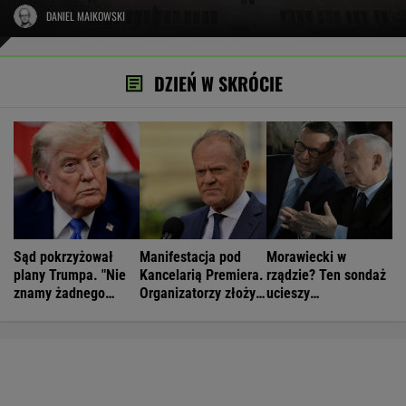
DANIEL MAIKOWSKI
DZIEŃ W SKRÓCIE
Sąd pokrzyżował
Manifestacja pod
Morawiecki w
plany Trumpa. "Nie
Kancelarią Premiera.
rządzie? Ten sondaż
znamy żadnego
Organizatorzy złożyli
ucieszy
przypadku w historii"
petycję
Kaczyńskiego