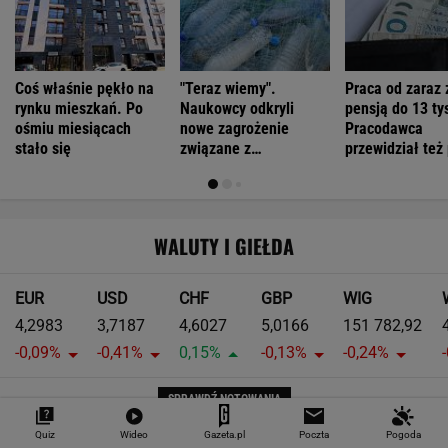
Coś właśnie pękło na
"Teraz wiemy".
Praca od zaraz 
rynku mieszkań. Po
Naukowcy odkryli
pensją do 13 tys
ośmiu miesiącach
nowe zagrożenie
Pracodawca
stało się
związane z
przewidział też
mikroplastikiem
WALUTY I GIEŁDA
EUR
USD
CHF
GBP
WIG
4,2983
3,7187
4,6027
5,0166
151 782,92
-0,09%
-0,41%
0,15%
-0,13%
-0,24%
SPRAWDŹ NOTOWANIA
Quiz
Wideo
Gazeta.pl
Poczta
Pogoda
Notowania dostarcza VIA24ONLINE