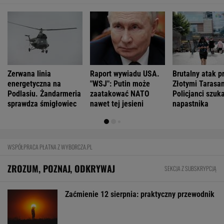
Zerwana linia
Raport wywiadu USA.
Brutalny atak p
energetyczna na
"WSJ": Putin może
Złotymi Tarasa
Podlasiu. Żandarmeria
zaatakować NATO
Policjanci szuk
sprawdza śmigłowiec
nawet tej jesieni
napastnika
WSPÓŁPRACA PŁATNA Z WYBORCZA.PL
ZROZUM, POZNAJ, ODKRYWAJ
SEKCJA Z SUBSKRYPCJĄ
Zaćmienie 12 sierpnia: praktyczny przewodnik