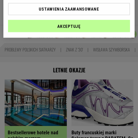
odcinkowe pomiary prędkości. Polski program
USTAWIENIA ZAAWANSOWANE
TOMASZ OKUROWSKI
AKCEPTUJĘ
KACPER
MARCIN
MARTA
DOMINIK
Autorzy:
KOLIBABSKI
KOZŁOWSKI
NOWAK
SENKOWSKI
PROBLEMY POLSKICH SIATKARZY
ZNAK Z '30'
WISŁAWA SZYMBORSKA
LETNIE OKAZJE
Bestsellerowe hotele nad
Buty francuskiej marki