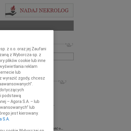
 nekrologów i wspomnień
. z o.o. oraz jej Zaufani
zwisko lub numer ogłoszenia:
ązaną z Wyborcza sp. z
ry plików cookie lub inne
wyświetlania reklam
+ szukanie zaawansowane
ernecie lub
sz wyrazić zgody, chcesz
KROLOGI
 Zaawansowanych”.
8.2026
Radom
 dotyczących
 Ciskowskiej wyrazy najgłębszego...
li podstawą
8.2026
Radom
nej – Agora S.A. – lub
emu Marcinowi Kobylskiemu wyrazy...
aawansowanych” lub
ław Maszkiewicz
29.07.2026
Radom
rego jest kierowany.
omnym smutkiem i żalem przyjąłem...
a S.A.
ta Grabowska
07.07.2026
Radom
omnym smutkiem przyjęliśmy wiadomość o...
ypu cookie Wyborczej sp.