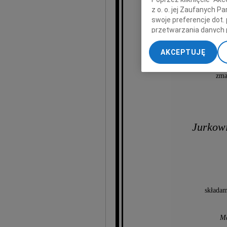
z o. o. jej Zaufanych 
swoje preferencje dot.
przetwarzania danych 
I
„Ustawienia zaawansow
AKCEPTUJĘ
My, nasi Zaufani Part
dokładnych danych geol
zma
Przechowywanie informa
treści, badnie odbiorcó
Jurkowi
składam
Ma