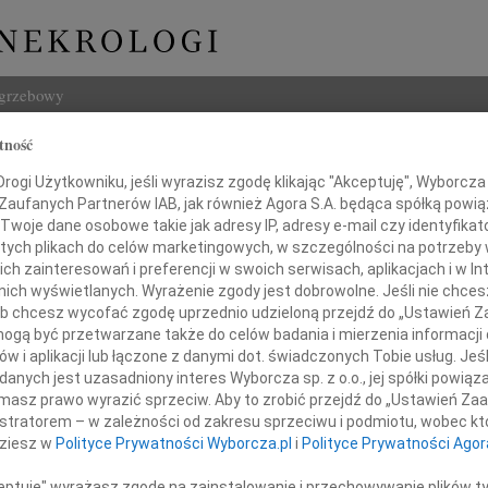
ogrzebowy
tność
Szukaj
ieniek
ogi Użytkowniku, jeśli wyrazisz zgodę klikając "Akceptuję", Wyborcza sp
Imię i na
 Zaufanych Partnerów IAB, jak również Agora S.A. będąca spółką powi
Twoje dane osobowe takie jak adresy IP, adresy e-mail czy identyfikato
 tych plikach do celów marketingowych, w szczególności na potrzeby 
 zainteresowań i preferencji w swoich serwisach, aplikacjach i w Int
w nich wyświetlanych. Wyrażenie zgody jest dobrowolne. Jeśli nie chce
INNE NE
 lub chcesz wycofać zgodę uprzednio udzieloną przejdź do „Ustawień
06.0
gą być przetwarzane także do celów badania i mierzenia informacji
Annie
w i aplikacji lub łączone z danymi dot. świadczonych Tobie usług. Jeś
06.0
nych jest uzasadniony interes Wyborcza sp. z o.o., jej spółki powiąza
 głębokim żalem żegnamy
Sędzi
masz prawo wyrazić sprzeciw. Aby to zrobić przejdź do „Ustawień Z
Zdzis
naszą kochaną Ciocię
istratorem – w zależności od zakresu sprzeciwu i podmiotu, wobec któ
Z ogr
dziesz w
Polityce Prywatności Wyborcza.pl
i
Polityce Prywatności Agor
Danu
Z ogr
ceptuję" wyrażasz zgodę na zainstalowanie i przechowywanie plików t