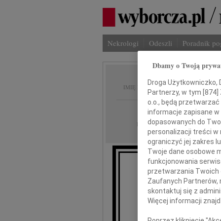
Nekrologi
Odeszli
Poradnik p
Dbamy o Twoją prywa
Irena B
Droga Użytkowniczko, Dr
IMIĘ I NAZWISKO:
Partnerzy, w tym [
874
]
o.o., będą przetwarzać 
Radom
REGION:
informacje zapisane w
dopasowanych do Twoich
12.07.2014
DATA EMISJI:
personalizacji treści 
ograniczyć jej zakres
Twoje dane osobowe mo
funkcjonowania serwisó
przetwarzania Twoich da
Z
Zaufanych Partnerów, 
skontaktuj się z admin
Więcej informacji znaj
Poprzez kliknięcie "Ak