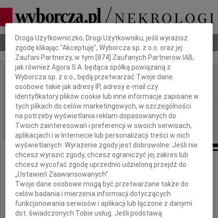
Dbamy o Twoją prywatność
Droga Użytkowniczko, Drogi Użytkowniku, jeśli wyrazisz
Nekrologi
Odeszli
Poradnik pogrzebowy
zgodę klikając "Akceptuję", Wyborcza sp. z o.o. oraz jej
Zaufani Partnerzy, w tym [
874
] Zaufanych Partnerów IAB,
jak również Agora S.A. będąca spółką powiązaną z
Wyborcza sp. z o.o., będą przetwarzać Twoje dane
Mirosław Wierzchnicki
IMIĘ I NAZWISKO:
osobowe takie jak adresy IP, adresy e-mail czy
identyfikatory plików cookie lub inne informacje zapisane w
tych plikach do celów marketingowych, w szczególności
Warszawa
REGION:
na potrzeby wyświetlania reklam dopasowanych do
19.03.2010
DATA EMISJI:
Twoich zainteresowań i preferencji w swoich serwisach,
aplikacjach i w Internecie lub personalizacji treści w nich
wyświetlanych. Wyrażenie zgody jest dobrowolne. Jeśli nie
chcesz wyrazić zgody, chcesz ograniczyć jej zakres lub
chcesz wycofać zgodę uprzednio udzieloną przejdź do
W dniu 15 marca 2010 roku,
„Ustawień Zaawansowanych”.
po długotrwałej i ciężkiej chorobie,
Twoje dane osobowe mogą być przetwarzane także do
zmarł w wieku 80 lat
celów badania i mierzenia informacji dotyczących
funkcjonowania serwisów i aplikacji lub łączone z danymi
dot. świadczonych Tobie usług. Jeśli podstawą