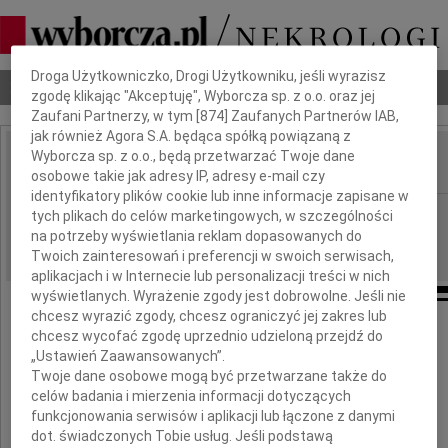
Dbamy o Twoją prywatność
Droga Użytkowniczko, Drogi Użytkowniku, jeśli wyrazisz
Nekrologi
Odeszli
Poradnik pogrzebowy
zgodę klikając "Akceptuję", Wyborcza sp. z o.o. oraz jej
Zaufani Partnerzy, w tym [
874
] Zaufanych Partnerów IAB,
jak również Agora S.A. będąca spółką powiązaną z
Wyborcza sp. z o.o., będą przetwarzać Twoje dane
osobowe takie jak adresy IP, adresy e-mail czy
IMIĘ I NAZWISKO:
identyfikatory plików cookie lub inne informacje zapisane w
Rzeszów
REGION:
tych plikach do celów marketingowych, w szczególności
na potrzeby wyświetlania reklam dopasowanych do
08.07.2014
DATA EMISJI:
Twoich zainteresowań i preferencji w swoich serwisach,
aplikacjach i w Internecie lub personalizacji treści w nich
wyświetlanych. Wyrażenie zgody jest dobrowolne. Jeśli nie
chcesz wyrazić zgody, chcesz ograniczyć jej zakres lub
chcesz wycofać zgodę uprzednio udzieloną przejdź do
Panu
„Ustawień Zaawansowanych”.
Twoje dane osobowe mogą być przetwarzane także do
celów badania i mierzenia informacji dotyczących
Tadeuszowi Janickiemu
funkcjonowania serwisów i aplikacji lub łączone z danymi
dot. świadczonych Tobie usług. Jeśli podstawą