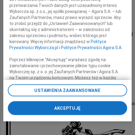
przetwarzania Twoich danych jest uzasadniony interes
Wyborcza sp. z o.o., jej spółki powiązanej – Agora S.A. – lub
Zaufanych Partnerów, masz prawo wyrazić sprzeciw. Aby
oraz Synom
to zrobić przejdź do „Ustawień Zaawansowanych” lub
skontaktuj się z administratorem – w zależności od
Rafałowi, Pawłowi i Piotrowi
zakresu sprzeciwu i podmiotu, wobec którego jest
kierowany. Więcej informacji znajdziesz w
Polityce
Prywatności Wyborcza.pl
i
Polityce Prywatności Agora S.A.
z powodu śmierci
Poprzez kliknięcie "Akceptuję" wyrażasz zgodę na
zainstalowanie i przechowywanie plików typu cookie
Żony, Matki
Wyborczej sp. z o. o. jej Zaufanych Partnerów i Agora S.A.
na Twoim urządzeniu końcowym. Możesz też w każdej
chwili zmienić swoje preferencje dot. plików cookie,
ponownie wywołując narzędzie do zarządzania Twoimi
składają
USTAWIENIA ZAAWANSOWANE
preferencjami dot. przetwarzania danych poprzez
odnośnik „Ustawienia prywatności” w stopce serwisu i
współpracownicy P.H.T. SUPON Sp. z o.o. w Rzesz
przechodząc do sekcji „Ustawienia zaawansowane”.
AKCEPTUJĘ
Zmiana ustawień plików cookie możliwa jest także za
pomocą ustawień przeglądarki.
My, nasi Zaufani Partnerzy i Agora S.A. możemy