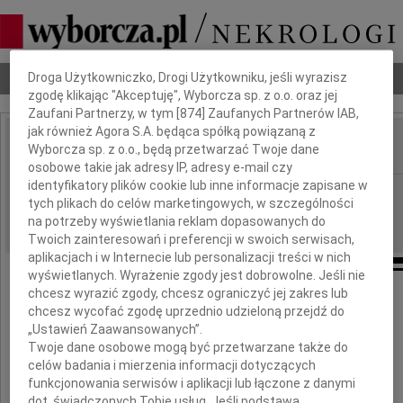
Dbamy o Twoją prywatność
Nekrologi
Odeszli
Poradnik pogrzebowy
Droga Użytkowniczko, Drogi Użytkowniku, jeśli wyrazisz
zgodę klikając "Akceptuję", Wyborcza sp. z o.o. oraz jej
Zaufani Partnerzy, w tym [
874
] Zaufanych Partnerów IAB,
jak również Agora S.A. będąca spółką powiązaną z
Wyborcza sp. z o.o., będą przetwarzać Twoje dane
IMIĘ I NAZWISKO:
osobowe takie jak adresy IP, adresy e-mail czy
identyfikatory plików cookie lub inne informacje zapisane w
Rzeszów
REGION:
tych plikach do celów marketingowych, w szczególności
01.07.2014
DATA EMISJI:
na potrzeby wyświetlania reklam dopasowanych do
Twoich zainteresowań i preferencji w swoich serwisach,
aplikacjach i w Internecie lub personalizacji treści w nich
wyświetlanych. Wyrażenie zgody jest dobrowolne. Jeśli nie
chcesz wyrazić zgody, chcesz ograniczyć jej zakres lub
chcesz wycofać zgodę uprzednio udzieloną przejdź do
Najszczersze wyrazy głębokiego współczucia
„Ustawień Zaawansowanych”.
Twoje dane osobowe mogą być przetwarzane także do
Panu Prezesowi
celów badania i mierzenia informacji dotyczących
funkcjonowania serwisów i aplikacji lub łączone z danymi
Marianowi Koszałce
dot. świadczonych Tobie usług. Jeśli podstawą