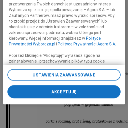
przetwarzania Twoich danych jest uzasadniony interes
Wyborcza sp. z o.o., jej spółki powiązanej – Agora S.A. – lub
Zaufanych Partnerów, masz prawo wyrazić sprzeciw. Aby
Zdzisław Dulski
to zrobić przejdź do „Ustawień Zaawansowanych” lub
skontaktuj się z administratorem – w zależności od
zakresu sprzeciwu i podmiotu, wobec którego jest
kierowany. Więcej informacji znajdziesz w
Polityce
inżynier elektryk,
Prywatności Wyborcza.pl
i
Polityce Prywatności Agora S.A.
żołnierz AK obwód Bażant (Bąk)
Poprzez kliknięcie "Akceptuję" wyrażasz zgodę na
zainstalowanie i przechowywanie plików typu cookie
Nabożeństwo żałobne zostanie odprawione
Wyborczej sp. z o. o. jej Zaufanych Partnerów i Agora S.A.
20 marca 2010 roku o godzinie 12.00
na Twoim urządzeniu końcowym. Możesz też w każdej
w kościele parafialnym św. Floriana w Brwinowie
USTAWIENIA ZAAWANSOWANE
chwili zmienić swoje preferencje dot. plików cookie,
po którym nastąpi odprowadzenie do grobu
ponownie wywołując narzędzie do zarządzania Twoimi
na cmentarz miejscowy.
preferencjami dot. przetwarzania danych poprzez
AKCEPTUJĘ
odnośnik „Ustawienia prywatności” w stopce serwisu i
O czym zawiadamiają
przechodząc do sekcji „Ustawienia zaawansowane”.
pogrążeni w głębokim smutku
Zmiana ustawień plików cookie możliwa jest także za
pomocą ustawień przeglądarki.
córka z rodziną, brat z żoną, bratankowie z rodzin
My, nasi Zaufani Partnerzy i Agora S.A. możemy