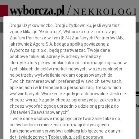
Dbamy o Twoją prywatność
Droga Użytkowniczko, Drogi Użytkowniku, jeśli wyrazisz
Nekrologi
Odeszli
Poradnik pogrzebowy
zgodę klikając "Akceptuję", Wyborcza sp. z o.o. oraz jej
Zaufani Partnerzy, w tym [
874
] Zaufanych Partnerów IAB,
jak również Agora S.A. będąca spółką powiązaną z
Zdzisław Dulski
Wyborcza sp. z o.o., będą przetwarzać Twoje dane
IMIĘ I NAZWISKO:
osobowe takie jak adresy IP, adresy e-mail czy
identyfikatory plików cookie lub inne informacje zapisane w
Warszawa
tych plikach do celów marketingowych, w szczególności
REGION:
na potrzeby wyświetlania reklam dopasowanych do
18.03.2010
DATA EMISJI:
Twoich zainteresowań i preferencji w swoich serwisach,
aplikacjach i w Internecie lub personalizacji treści w nich
wyświetlanych. Wyrażenie zgody jest dobrowolne. Jeśli nie
chcesz wyrazić zgody, chcesz ograniczyć jej zakres lub
chcesz wycofać zgodę uprzednio udzieloną przejdź do
W dniu 14 marca 2010 roku zmarł w wieku 89 la
„Ustawień Zaawansowanych”.
Twoje dane osobowe mogą być przetwarzane także do
celów badania i mierzenia informacji dotyczących
funkcjonowania serwisów i aplikacji lub łączone z danymi
dot. świadczonych Tobie usług. Jeśli podstawą