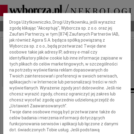
Dbamy o Twoją prywatność
Droga Użytkowniczko, Drogi Użytkowniku, jeśli wyrazisz
Nekrologi
Odeszli
Poradnik pogrzebowy
zgodę klikając "Akceptuję", Wyborcza sp. z o.o. oraz jej
Zaufani Partnerzy, w tym [
874
] Zaufanych Partnerów IAB,
jak również Agora S.A. będąca spółką powiązaną z
Wyborcza sp. z o.o., będą przetwarzać Twoje dane
Zofia Dziubińska
osobowe takie jak adresy IP, adresy e-mail czy
IMIĘ I NAZWISKO:
identyfikatory plików cookie lub inne informacje zapisane w
tych plikach do celów marketingowych, w szczególności
Warszawa
REGION:
na potrzeby wyświetlania reklam dopasowanych do
13.06.2009
DATA EMISJI:
Twoich zainteresowań i preferencji w swoich serwisach,
aplikacjach i w Internecie lub personalizacji treści w nich
wyświetlanych. Wyrażenie zgody jest dobrowolne. Jeśli nie
chcesz wyrazić zgody, chcesz ograniczyć jej zakres lub
chcesz wycofać zgodę uprzednio udzieloną przejdź do
„Ustawień Zaawansowanych”.
14 czerwca 2009 roku
Twoje dane osobowe mogą być przetwarzane także do
mija pierwsza rocznica śmierci
celów badania i mierzenia informacji dotyczących
funkcjonowania serwisów i aplikacji lub łączone z danymi
naszej Mamy i Babci
dot. świadczonych Tobie usług. Jeśli podstawą