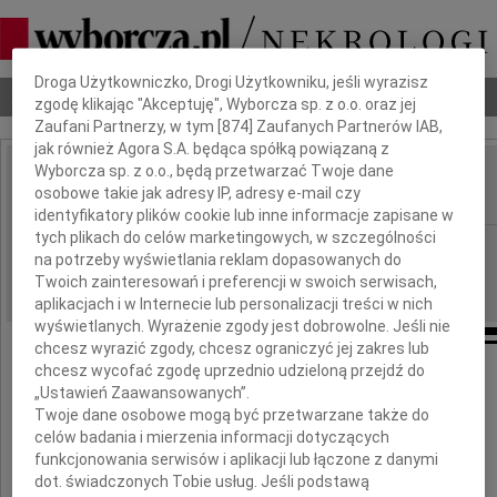
Dbamy o Twoją prywatność
Droga Użytkowniczko, Drogi Użytkowniku, jeśli wyrazisz
Nekrologi
Odeszli
Poradnik pogrzebowy
zgodę klikając "Akceptuję", Wyborcza sp. z o.o. oraz jej
Zaufani Partnerzy, w tym [
874
] Zaufanych Partnerów IAB,
jak również Agora S.A. będąca spółką powiązaną z
Wyborcza sp. z o.o., będą przetwarzać Twoje dane
Jerzy Zrobek
osobowe takie jak adresy IP, adresy e-mail czy
IMIĘ I NAZWISKO:
identyfikatory plików cookie lub inne informacje zapisane w
tych plikach do celów marketingowych, w szczególności
Warszawa
REGION:
na potrzeby wyświetlania reklam dopasowanych do
13.06.2009
DATA EMISJI:
Twoich zainteresowań i preferencji w swoich serwisach,
aplikacjach i w Internecie lub personalizacji treści w nich
wyświetlanych. Wyrażenie zgody jest dobrowolne. Jeśli nie
chcesz wyrazić zgody, chcesz ograniczyć jej zakres lub
chcesz wycofać zgodę uprzednio udzieloną przejdź do
Odszedł
„Ustawień Zaawansowanych”.
Twoje dane osobowe mogą być przetwarzane także do
celów badania i mierzenia informacji dotyczących
funkcjonowania serwisów i aplikacji lub łączone z danymi
dot. świadczonych Tobie usług. Jeśli podstawą