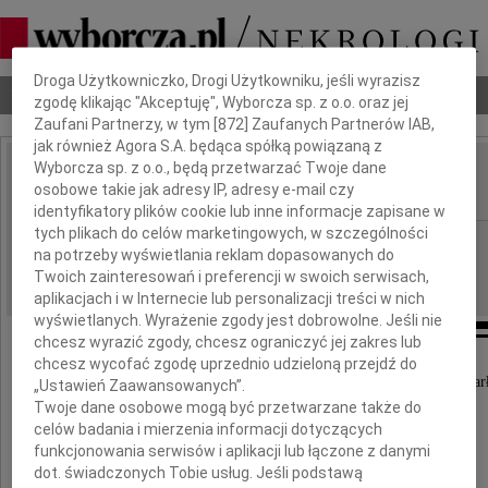
Dbamy o Twoją prywatność
Droga Użytkowniczko, Drogi Użytkowniku, jeśli wyrazisz
Nekrologi
Odeszli
Poradnik pogrzebowy
zgodę klikając "Akceptuję", Wyborcza sp. z o.o. oraz jej
Zaufani Partnerzy, w tym [
872
] Zaufanych Partnerów IAB,
jak również Agora S.A. będąca spółką powiązaną z
Wyborcza sp. z o.o., będą przetwarzać Twoje dane
Antoni Zagalak
osobowe takie jak adresy IP, adresy e-mail czy
IMIĘ I NAZWISKO:
identyfikatory plików cookie lub inne informacje zapisane w
tych plikach do celów marketingowych, w szczególności
Poznań
REGION:
na potrzeby wyświetlania reklam dopasowanych do
13.06.2014
DATA EMISJI:
Twoich zainteresowań i preferencji w swoich serwisach,
aplikacjach i w Internecie lub personalizacji treści w nich
wyświetlanych. Wyrażenie zgody jest dobrowolne. Jeśli nie
chcesz wyrazić zgody, chcesz ograniczyć jej zakres lub
chcesz wycofać zgodę uprzednio udzieloną przejdź do
Dnia 10 czerwca 2014 roku w wieku 69 lat zmar
„Ustawień Zaawansowanych”.
Twoje dane osobowe mogą być przetwarzane także do
celów badania i mierzenia informacji dotyczących
funkcjonowania serwisów i aplikacji lub łączone z danymi
dot. świadczonych Tobie usług. Jeśli podstawą