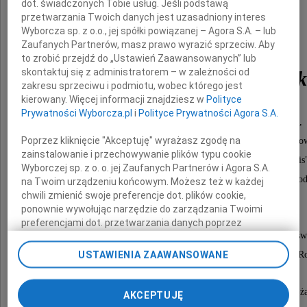
dot. świadczonych Tobie usług. Jeśli podstawą
przetwarzania Twoich danych jest uzasadniony interes
Wyborcza sp. z o.o., jej spółki powiązanej – Agora S.A. – lub
Zaufanych Partnerów, masz prawo wyrazić sprzeciw. Aby
to zrobić przejdź do „Ustawień Zaawansowanych” lub
skontaktuj się z administratorem – w zależności od
Stefan Jan Chabrowsk
zakresu sprzeciwu i podmiotu, wobec którego jest
kierowany. Więcej informacji znajdziesz w
Polityce
Prywatności Wyborcza.pl
i
Polityce Prywatności Agora S.A.
Magister, artysta malarz, Złoty Krzyż Zasługi,
Poprzez kliknięcie "Akceptuję" wyrażasz zgodę na
Zasłużony dla Kultury Polskiej - Odznaka Honoro
zainstalowanie i przechowywanie plików typu cookie
Srebrny Medal - zasłużony kulturze "Gloria Artis
Wyborczej sp. z o. o. jej Zaufanych Partnerów i Agora S.A.
nagroda specjalna Ministra Kultury i Dziedzictwa Naro
na Twoim urządzeniu końcowym. Możesz też w każdej
chwili zmienić swoje preferencje dot. plików cookie,
ponownie wywołując narzędzie do zarządzania Twoimi
Nabożeństwo żałobne odbędzie się dnia
preferencjami dot. przetwarzania danych poprzez
13 cerwca 2014 roku o godzinie 14.00 w kościele pw. św
odnośnik „Ustawienia prywatności” w stopce serwisu i
przechodząc do sekcji „Ustawienia zaawansowane”.
USTAWIENIA ZAAWANSOWANE
po którym odbędzie się pogrzeb na Cmentarzu św. R
Zmiana ustawień plików cookie możliwa jest także za
pomocą ustawień przeglądarki.
O czym zawiadamiają pogrążeni w głębokim bólu i ża
AKCEPTUJĘ
My, nasi Zaufani Partnerzy i Agora S.A. możemy