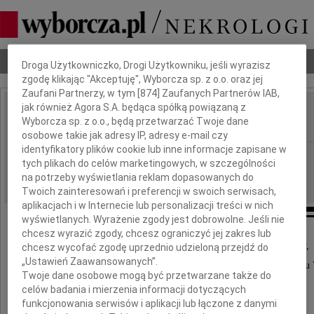
Dbamy o Twoją prywatność
Nekrologi
Odeszli
Poradnik pogrzebowy
Droga Użytkowniczko, Drogi Użytkowniku, jeśli wyrazisz
zgodę klikając "Akceptuję", Wyborcza sp. z o.o. oraz jej
Zaufani Partnerzy, w tym [
874
] Zaufanych Partnerów IAB,
jak również Agora S.A. będąca spółką powiązaną z
Stefan Jan Chabrowski
Wyborcza sp. z o.o., będą przetwarzać Twoje dane
IMIĘ I NAZWISKO:
osobowe takie jak adresy IP, adresy e-mail czy
identyfikatory plików cookie lub inne informacje zapisane w
Częstochowa
REGION:
tych plikach do celów marketingowych, w szczególności
12.06.2014
DATA EMISJI:
na potrzeby wyświetlania reklam dopasowanych do
Twoich zainteresowań i preferencji w swoich serwisach,
aplikacjach i w Internecie lub personalizacji treści w nich
wyświetlanych. Wyrażenie zgody jest dobrowolne. Jeśli nie
chcesz wyrazić zgody, chcesz ograniczyć jej zakres lub
Z głębokim smutkiem i żalem zawiadamiamy,
chcesz wycofać zgodę uprzednio udzieloną przejdź do
„Ustawień Zaawansowanych”.
że w dniu 9 czerwca 2014 roku zmarł nagle w wieku 7
Twoje dane osobowe mogą być przetwarzane także do
celów badania i mierzenia informacji dotyczących
funkcjonowania serwisów i aplikacji lub łączone z danymi