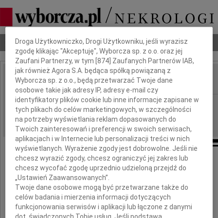
Dbamy o Twoją prywatność
Nekrologi
Odeszli
Poradnik pogrzebowy
Droga Użytkowniczko, Drogi Użytkowniku, jeśli wyrazisz
zgodę klikając "Akceptuję", Wyborcza sp. z o.o. oraz jej
Zaufani Partnerzy, w tym [
874
] Zaufanych Partnerów IAB,
jak również Agora S.A. będąca spółką powiązaną z
Wyborcza sp. z o.o., będą przetwarzać Twoje dane
IMIĘ I NAZWISKO:
osobowe takie jak adresy IP, adresy e-mail czy
identyfikatory plików cookie lub inne informacje zapisane w
Białystok
REGION:
tych plikach do celów marketingowych, w szczególności
12.06.2009
DATA EMISJI:
na potrzeby wyświetlania reklam dopasowanych do
Twoich zainteresowań i preferencji w swoich serwisach,
aplikacjach i w Internecie lub personalizacji treści w nich
wyświetlanych. Wyrażenie zgody jest dobrowolne. Jeśli nie
chcesz wyrazić zgody, chcesz ograniczyć jej zakres lub
chcesz wycofać zgodę uprzednio udzieloną przejdź do
Pani Dyrektor
„Ustawień Zaawansowanych”.
Twoje dane osobowe mogą być przetwarzane także do
celów badania i mierzenia informacji dotyczących
Bożennie Romatowskiej
funkcjonowania serwisów i aplikacji lub łączone z danymi
dot. świadczonych Tobie usług. Jeśli podstawą