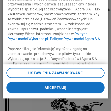
przetwarzania Twoich danych jest uzasadniony interes
Wyborcza sp. z o.o., jej spółki powiązanej – Agora S.A. – lub
wyrazy głębokiego żalu i szczerego współczucia
Zaufanych Partnerów, masz prawo wyrazić sprzeciw. Aby
z powodu śmierci
to zrobić przejdź do „Ustawień Zaawansowanych” lub
skontaktuj się z administratorem – w zależności od
zakresu sprzeciwu i podmiotu, wobec którego jest
kierowany. Więcej informacji znajdziesz w
Polityce
Mamy
Prywatności Wyborcza.pl
i
Polityce Prywatności Agora S.A.
Poprzez kliknięcie "Akceptuję" wyrażasz zgodę na
zainstalowanie i przechowywanie plików typu cookie
składają
Wyborczej sp. z o. o. jej Zaufanych Partnerów i Agora S.A.
na Twoim urządzeniu końcowym. Możesz też w każdej
chwili zmienić swoje preferencje dot. plików cookie,
pracownicy i dyrekcja
USTAWIENIA ZAAWANSOWANE
ponownie wywołując narzędzie do zarządzania Twoimi
preferencjami dot. przetwarzania danych poprzez
Narodowego Instytutu Leków
odnośnik „Ustawienia prywatności” w stopce serwisu i
AKCEPTUJĘ
przechodząc do sekcji „Ustawienia zaawansowane”.
Zmiana ustawień plików cookie możliwa jest także za
pomocą ustawień przeglądarki.
My, nasi Zaufani Partnerzy i Agora S.A. możemy