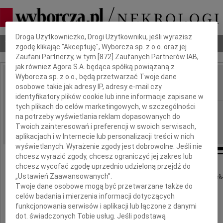
Dbamy o Twoją prywatność
Droga Użytkowniczko, Drogi Użytkowniku, jeśli wyrazisz
Nekrologi
Odeszli
Poradnik pogrzebowy
zgodę klikając "Akceptuję", Wyborcza sp. z o.o. oraz jej
Zaufani Partnerzy, w tym [
872
] Zaufanych Partnerów IAB,
jak również Agora S.A. będąca spółką powiązaną z
Wyborcza sp. z o.o., będą przetwarzać Twoje dane
Halina Janikowska
osobowe takie jak adresy IP, adresy e-mail czy
IMIĘ I NAZWISKO:
identyfikatory plików cookie lub inne informacje zapisane w
tych plikach do celów marketingowych, w szczególności
Szczecin
REGION:
na potrzeby wyświetlania reklam dopasowanych do
09.06.2014
DATA EMISJI:
Twoich zainteresowań i preferencji w swoich serwisach,
aplikacjach i w Internecie lub personalizacji treści w nich
wyświetlanych. Wyrażenie zgody jest dobrowolne. Jeśli nie
chcesz wyrazić zgody, chcesz ograniczyć jej zakres lub
chcesz wycofać zgodę uprzednio udzieloną przejdź do
„Ustawień Zaawansowanych”.
Dnia 5 czerwca 2014 roku w wieku 81 lat zmarł
Twoje dane osobowe mogą być przetwarzane także do
celów badania i mierzenia informacji dotyczących
funkcjonowania serwisów i aplikacji lub łączone z danymi
dot. świadczonych Tobie usług. Jeśli podstawą