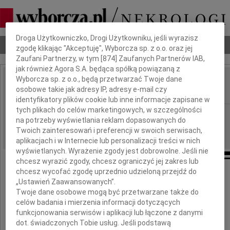
Dbamy o Twoją prywatność
Droga Użytkowniczko, Drogi Użytkowniku, jeśli wyrazisz
Nekrologi
Odeszli
Poradnik pogrzebowy
zgodę klikając "Akceptuję", Wyborcza sp. z o.o. oraz jej
Zaufani Partnerzy, w tym [
874
] Zaufanych Partnerów IAB,
jak również Agora S.A. będąca spółką powiązaną z
Wyborcza sp. z o.o., będą przetwarzać Twoje dane
Janina Jarzynowa
osobowe takie jak adresy IP, adresy e-mail czy
IMIĘ I NAZWISKO:
identyfikatory plików cookie lub inne informacje zapisane w
tych plikach do celów marketingowych, w szczególności
Lublin
REGION:
na potrzeby wyświetlania reklam dopasowanych do
16.03.2010
DATA EMISJI:
Twoich zainteresowań i preferencji w swoich serwisach,
aplikacjach i w Internecie lub personalizacji treści w nich
wyświetlanych. Wyrażenie zgody jest dobrowolne. Jeśli nie
chcesz wyrazić zgody, chcesz ograniczyć jej zakres lub
chcesz wycofać zgodę uprzednio udzieloną przejdź do
Rodzinie
„Ustawień Zaawansowanych”.
Twoje dane osobowe mogą być przetwarzane także do
zmarłej tragicznie
celów badania i mierzenia informacji dotyczących
funkcjonowania serwisów i aplikacji lub łączone z danymi
dot. świadczonych Tobie usług. Jeśli podstawą
Janiny Jarzynowej