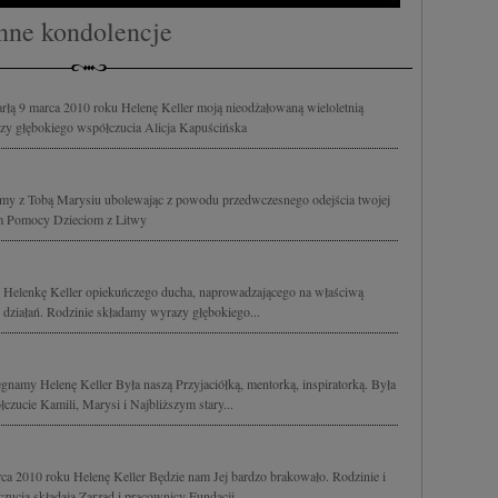
nne kondolencje
łą 9 marca 2010 roku Helenę Keller moją nieodżałowaną wieloletnią
zy głębokiego współczucia Alicja Kapuścińska
teśmy z Tobą Marysiu ubolewając z powodu przedwczesnego odejścia twojej
um Pomocy Dzieciom z Litwy
Helenkę Keller opiekuńczego ducha, naprowadzającego na właściwą
 działań. Rodzinie składamy wyrazy głębokiego...
gnamy Helenę Keller Była naszą Przyjaciółką, mentorką, inspiratorką. Była
zucie Kamili, Marysi i Najbliższym stary...
a 2010 roku Helenę Keller Będzie nam Jej bardzo brakowało. Rodzinie i
ucia składają Zarząd i pracownicy Fundacji...