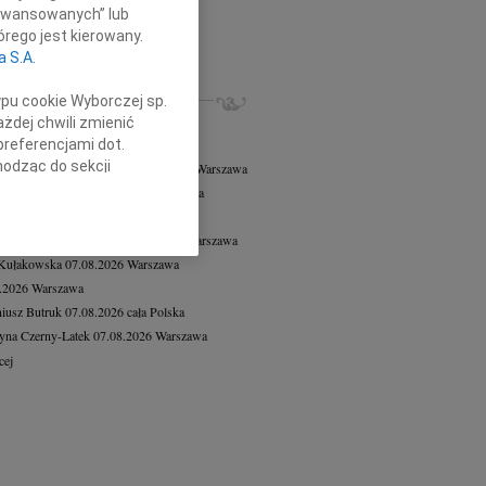
8.2026
Warszawa
aawansowanych” lub
czne wyrazy współczucia dla...
rego jest kierowany.
a S.A.
cej
ZE NEKROLOGI, KONDOLENCJE
ypu cookie Wyborczej sp.
8.2026
Warszawa
żdej chwili zmienić
preferencjami dot.
8.2026
Warszawa
hodząc do sekcji
 Tadeusz Duniec
wiek: 79
07.08.2026
Warszawa
stawień przeglądarki.
rzata Kościelska
07.08.2026
Warszawa
 Pliszkiewicz
07.08.2026
cała Polska
h celach:
Użycie
 Downarowicz
wiek: 94
07.08.2026
Warszawa
lów identyfikacji.
 Kułakowska
07.08.2026
Warszawa
ści, pomiar reklam i
8.2026
Warszawa
iusz Butruk
07.08.2026
cała Polska
yna Czerny-Latek
07.08.2026
Warszawa
cej