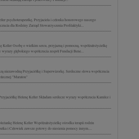
ler psychoterapeutkę, Przyjaciela i członka honorowego naszego
ucia dla Rodziny Zarząd Stowarzyszenia Profilaktyki...
eller Osobę o wielkim sercu, przyjazną i pomocną, współzałożycielkę
 wyrazy głębokiego współczucia zespół Fundacji Bene...
zą niezawodną Przyjaciółkę i Superwizorkę. Serdeczne słowa współczucia
połecznej "Maraton"
zyjaciółkę Helenę Keller Składam serdecze wyrazy współczucia Kamilce i
eżankę Helenę Keller Współzałożycielkę ośrodka terapii rodzin
eutka i Człowiek zawsze gotowy do niesienia pomocy innym....