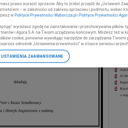
07.0
masz prawo wyrazić sprzeciw. Aby to zrobić przejdź do „Ustawień Z
Serde
istratorem – w zależności od zakresu sprzeciwu i podmiotu, wobec któ
Rodzinom
dziesz w
Polityce Prywatności Wyborcza.pl
i
Polityce Prywatności Agor
+ wię
NAJNOWS
ceptuję" wyrażasz zgodę na zainstalowanie i przechowywanie plików t
ne wyrazy głębokiego współczucia
07.0
Partnerów i Agora S.A. na Twoim urządzeniu końcowym. Możesz też w ka
wodu śmierci Matki i Siostry
 plików cookie, ponownie wywołując narzędzie do zarządzania Twoimi 
07.0
poprzez odnośnik „Ustawienia prywatności” w stopce serwisu i przec
Jacek
ane”. Zmiana ustawień plików cookie możliwa jest także za pomocą u
Małgo
eleny Keller
USTAWIENIA ZAAWANSOWANE
Marek
nerzy i Agora S.A. możemy przetwarzać dane osobowe w następującyc
Jerzy
okalizacyjnych. Aktywne skanowanie charakterystyki urządzenia do ce
Asia
cji na urządzeniu lub dostęp do nich. Spersonalizowane reklamy i tre
07.0
w i ulepszanie usług.
Lista Zaufanych Partnerów
składają
Eugen
Kryst
+ wię
Piotr i Kasia Strzałkowscy
a i Henryk Anglartowie z rodziną