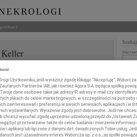
ogrzebowy
Szukaj
 Keller
Imię i na
tność
ogi Użytkowniku, jeśli wyrazisz zgodę klikając "Akceptuję", Wyborcza sp
INNE NE
 Zaufanych Partnerów IAB, jak również Agora S.A. będąca spółką powi
07.0
Twoje dane osobowe takie jak adresy IP, adresy e-mail czy identyfikato
Dziek
 tych plikach do celów marketingowych, w szczególności na potrzeby 
07.0
 zainteresowań i preferencji w swoich serwisach, aplikacjach i w Int
Nasze
w nich wyświetlanych. Wyrażenie zgody jest dobrowolne. Jeśli nie chce
ker i Marysi Keller-Hameli
Jacek
 lub chcesz wycofać zgodę uprzednio udzieloną przejdź do „Ustawień
Z wie
gą być przetwarzane także do celów badania i mierzenia informacji
Małgo
w i aplikacji lub łączone z danymi dot. świadczonych Tobie usług. Jeś
i Ich
W dni
nych jest uzasadniony interes Wyborcza sp. z o.o., jej spółki powiąza