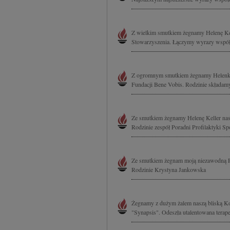
Z wielkim smutkiem żegnamy Helenę Kel
Stowarzyszenia. Łączymy wyrazy współcz
Z ogromnym smutkiem żegnamy Helenkę K
Fundacji Bene Vobis. Rodzinie składamy
Ze smutkiem żegnamy Helenę Keller nas
Rodzinie zespół Poradni Profilaktyki S
Ze smutkiem żegnam moją niezawodną Pr
Rodzinie Krystyna Jankowska
Żegnamy z dużym żalem naszą bliską Kol
"Synapsis". Odeszła utalentowana terap