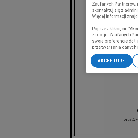
Zaufanych Partnerów, 
skontaktuj się z admin
Więcej informacji znaj
Poprzez kliknięcie "Ak
serdecz
z o. o. jej Zaufanych 
z po
swoje preferencje dot.
przetwarzania danych 
„Ustawienia zaawansow
H
AKCEPTUJĘ
My, nasi Zaufani Part
dokładnych danych geol
Przechowywanie informa
treści, badnie odbiorcó
oraz Ew