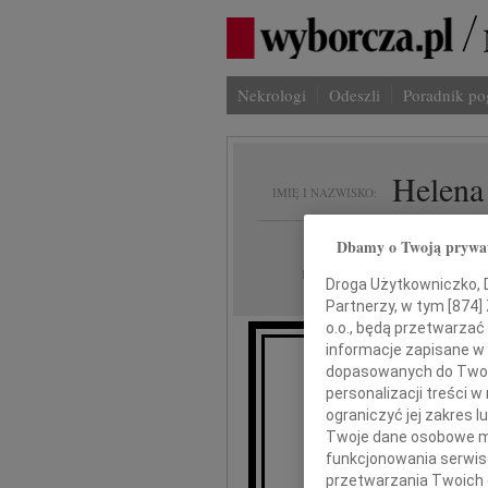
Nekrologi
Odeszli
Poradnik p
Helena
IMIĘ I NAZWISKO:
Warszawa
REGION:
Dbamy o Twoją prywa
16.03.2010
DATA EMISJI:
Droga Użytkowniczko, Dr
Partnerzy, w tym [
874
]
o.o., będą przetwarzać 
informacje zapisane w
dopasowanych do Twoich
personalizacji treści 
Kamili Bec
ograniczyć jej zakres
Twoje dane osobowe mo
funkcjonowania serwisó
przetwarzania Twoich da