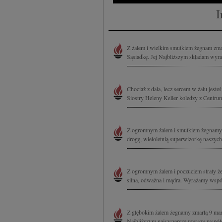
I
Z żalem i wielkim smutkiem żegnam zmar
Sąsiadkę. Jej Najbliższym składam wyra
Chociaż z dala, lecz sercem w żalu jes
Siostry Heleny Keller koledzy z Centr
Z ogromnym żalem i smutkiem żegnamy 
drogę, wieloletnią superwizorkę naszych
Z ogromnym żalem i poczuciem straty że
silna, odważna i mądra. Wyrażamy współc
Z głębokim żalem żegnamy zmarłą 9 marc
Najbliższym najszczersze wyrazy współcz