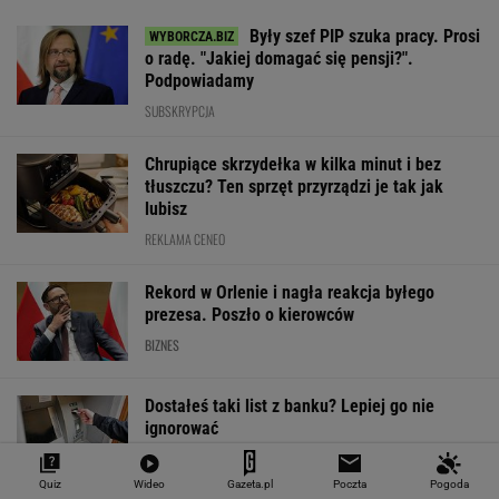
SPRAWDŹ NOTOWANIA
Notowania dostarcza VIA24ONLINE
MATERIAŁY PROMOCYJNE
PRZEWAGA DZIĘKI TECHNICE
Quiz
Wideo
Gazeta.pl
Poczta
Pogoda