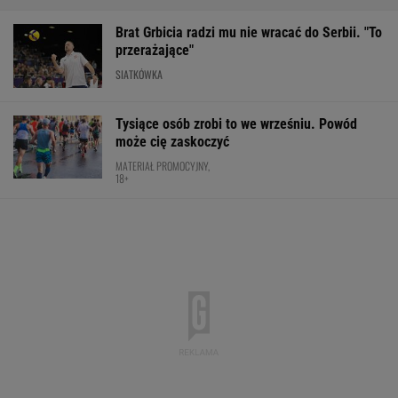
Ten SUV rozdaje karty w klasie premium. To
japoński majstersztyk - moc wbija w fotel, a
wnętrze jak w limuzynie!
MATERIAŁ PROMOCYJNY
Pucharowa wygrana Chicago. 64 minuty
Lewandowskiego
PIŁKA NOŻNA
Polka próbowała przepłynąć Bałtyk wpław.
Oto do czego to doprowadziło
PŁYWANIE
Wpadka z Abramowicz wywołała
szum. U Świątek wydarzyło się coś
ważniejszego