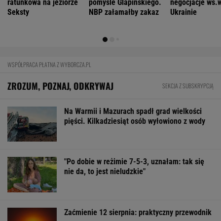
FINANSE I TECHNOLOGIA
Nowe eLicytacje ruszyły pełną parą. Dużo
samochodów w dobrej cenie
BIZNES
Pierwszy etap GAT zakończony. To
strategiczna inwestycja dla polskiego