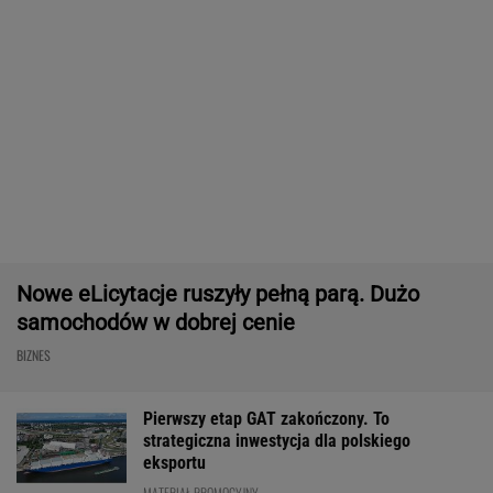
Były szef PIP szuka pracy. Prosi
o radę. "Jakiej domagać się pensji?".
Podpowiadamy
SUBSKRYPCJA
Chrupiące skrzydełka w kilka minut i bez
tłuszczu? Ten sprzęt przyrządzi je tak jak
lubisz
REKLAMA CENEO
Rekord w Orlenie i nagła reakcja byłego
prezesa. Poszło o kierowców
BIZNES
Dostałeś taki list z banku? Lepiej go nie
ignorować