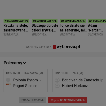
SPORT.PL
Barcelona zakpi z Realu Madryt. Cała
Hiszpania żyje jednym transferem
SUBSKRYPCJA