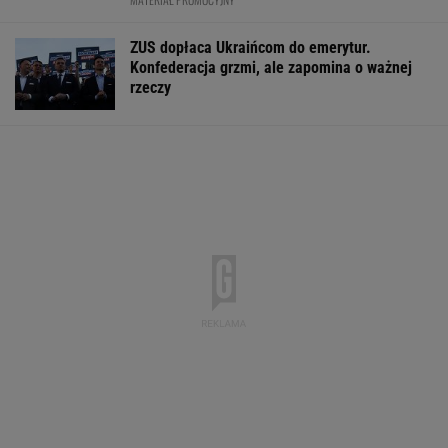
BIZNES
Fala zarzutów wobec
Rynek pracy: Stopa
"Pionowe miast
Orlenu. Fąfara nie
bezrobocia w górę.
będzie mieć 14
wytrzymał i
Gdzie najtrudniej o
metrów. Jego w
odpowiedział
etat?
robi wrażenie
WALUTY I GIEŁDA
EUR
USD
CHF
GBP
WIG
4,2980
3,7278
4,6018
5,0113
152 133,76
-0,1%
-0,16%
0,13%
-0,24%
-0,01%