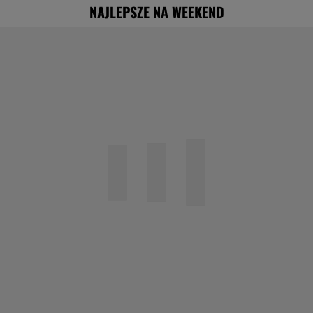
NAJLEPSZE NA WEEKEND
"Nigdy na sto procent nie dowiem się,
dlaczego Zosia zachorowała"
Specjalista ostrzega przed
pocketingiem. Skutki mogą być dotkliwe