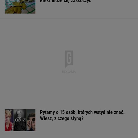
Pustki w kurorcie nad morzem. "Z roku na rok
turystów jest coraz mniej"
Śmiertelne potrącenie Łukasza Litewki.
Kierowca przerwał milczenie
Cały świat widział, jak Switolina potraktowała
rywalkę po meczu
TENIS
Rekrutacyjny paradoks na rynku pracy w
Polsce. Z tego nikt nie jest zadowolony
BIZNES
Sandały Keen to synonim wakacyjnego
komfortu - teraz tańsze o niemal 100 zł