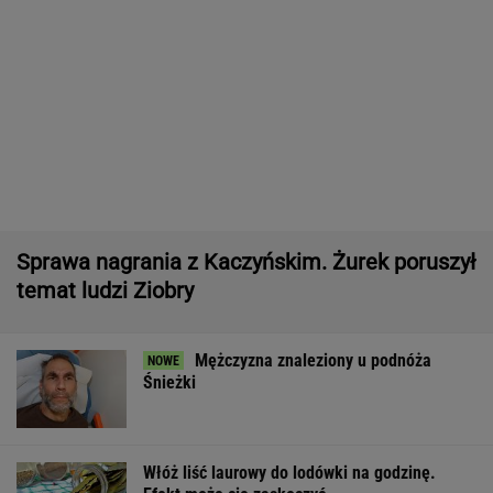
Pytamy o 15 osób, których wstyd nie znać.
Wiesz, z czego słyną?