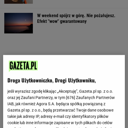
W weekend spójrz w górę. Nie pożałujesz.
Efekt "wow" gwarantowany
Droga Użytkowniczko, Drogi Użytkowniku,
jeśli wyrazisz zgodę klikając „Akceptuję”, Gazeta.pl sp. z o.o.
oraz jej Zaufani Partnerzy, w tym [
676
] Zaufanych Partnerów
IAB, jak również Agora S.A. będąca spółką powiązaną z
Gazeta.pl sp. z o.o., będą przetwarzać Twoje dane osobowe
takie jak adresy IP, adresy e-mail czy identyfikatory plików
cookie lub inne informacje zapisane w tych plikach do celów