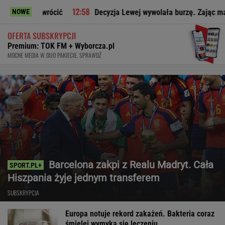
 wrócić
Decyzja Lewej wywolała burzę. Zając ma jasne zdani
NOWE
OFERTA SUBSKRYPCJI
Premium: TOK FM + Wyborcza.pl
MOCNE MEDIA W DUO PAKIECIE. SPRAWDŹ
Barcelona zakpi z Realu Madryt. Cała
Hiszpania żyje jednym transferem
SUBSKRYPCJA
Europa notuje rekord zakażeń. Bakteria coraz
śmielej wymyka się leczeniu