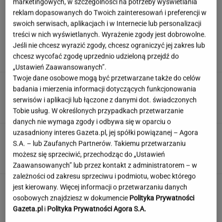
marketingowych, w szczególności na potrzeby wyświetlania
reklam dopasowanych do Twoich zainteresowań i preferencji w
swoich serwisach, aplikacjach i w Internecie lub personalizacji
Syn Stanisława Soyki o ostatnich chwilach
treści w nich wyświetlanych. Wyrażenie zgody jest dobrowolne.
ojca. "Nie było z nim nikogo"
Jeśli nie chcesz wyrazić zgody, chcesz ograniczyć jej zakres lub
chcesz wycofać zgodę uprzednio udzieloną przejdź do
„Ustawień Zaawansowanych”.
Twoje dane osobowe mogą być przetwarzane także do celów
Polka przestrzegano, by nie mówił o chorobie.
badania i mierzenia informacji dotyczących funkcjonowania
"Jestem po przeszczepie"
serwisów i aplikacji lub łączone z danymi dot. świadczonych
Tobie usług. W określonych przypadkach przetwarzanie
danych nie wymaga zgody i odbywa się w oparciu o
uzasadniony interes Gazeta.pl, jej spółki powiązanej – Agora
Wybraliśmy kadry z 15 polskich filmów.
S.A. – lub Zaufanych Partnerów. Takiemu przetwarzaniu
Rozpoznasz tytuły tych produkcji?
możesz się sprzeciwić, przechodząc do „Ustawień
Zaawansowanych” lub przez kontakt z administratorem – w
zależności od zakresu sprzeciwu i podmiotu, wobec którego
Nie czekaj, aż będzie za późno. To może
jest kierowany. Więcej informacji o przetwarzaniu danych
oznaczać, że szkoła przestała służyć dziecku
osobowych znajdziesz w dokumencie
Polityka Prywatności
Gazeta.pl
i
Polityka Prywatności Agora S.A.
MATERIAŁ PROMOCYJNY