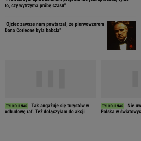
Tak angażuje się turystów w
Nie uw
odbudowę raf. Też dołączyłam do akcji
Polska w światowych
ZOBACZ WSZYSTKIE
Wybierz miasto
PEŁNA POGODA
Załaduj ponownie
Jakość powietrza:
-
Ciśnienie:
Opady:
Zachmurzenie: