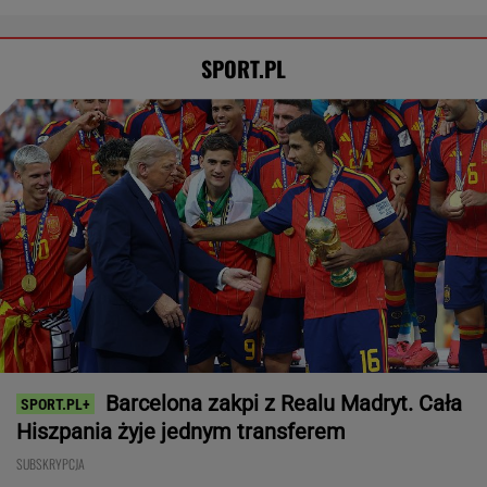
Brat Grbicia radzi mu nie wracać do Serbii. "To
przerażające"
SIATKÓWKA
Tysiące osób zrobi to we wrześniu. Powód
może cię zaskoczyć
MATERIAŁ PROMOCYJNY,
18+