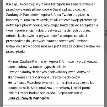
Klikając „Akceptuję” wyrażasz też zgodę na zainstalowanie i
Wakacyjne aktywności a kurzajki. O czym
przechowywanie plików cookie Gazeta.pl sp. z o.o., jej
warto pamiętać, by uniknąć problemu?
Zaufanych Partnerów i Agora S.A. na Twoim urządzeniu
MATERIAŁ PROMOCYJNY
końcowym. Możesz w każdej chwili zmienić swoje preferencje
dotyczące plików cookie, wywołując narzędzie do zarządzania
twoimi preferencjami dot. przetwarzania danych poprzez
DOMINIK
MARTA
JAKUB
MARTA
J
Autorzy:
SENKOWSKI
NOWAK
BALCERSKI
KORYCKA
B
odnośnik „Ustawienia prywatności ” w stopce serwisu i
przechodząc do „Ustawień Zaawansowanych”. Zmiana
PROBLEMY POLSKICH SIATKARZY
ZNAK Z '30'
WISŁAWA SZYMBORSKA
ustawień plików cookie możliwa jest także za pomocą ustawień
przeglądarki.
LETNIE OKAZJE
My, nasi Zaufani Partnerzy i Agora S.A. możemy przetwarzać
dane osobowe w następujących celach:
Użycie dokładnych danych geolokalizacyjnych. Aktywne
skanowanie charakterystyki urządzenia do celów
identyfikacji. Przechowywanie informacji na urządzeniu lub
dostęp do nich. Spersonalizowane reklamy i treści, pomiar
reklam i treści, badnie odbiorców i ulepszanie usług.
Lista Zaufanych Partnerów