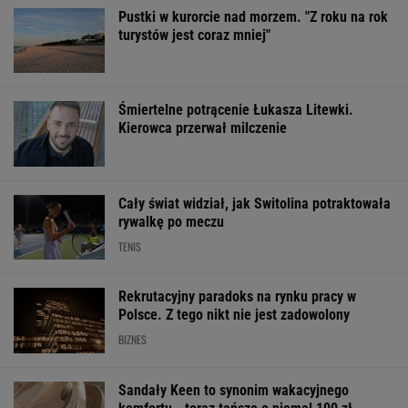
OFERTY AVANTI24
Wypadek w
My podajemy dwa
Sensacy
Wielkopolsce. Policja:
nazwiska, ty
wyniki sondażu
Kobieta zostawiła
dopasowujesz trzecie.
Ukrainie. Wyra
swojego syna
Co łączy te osoby?
faworyt wyboró
ŻYĆ LEPIEJ