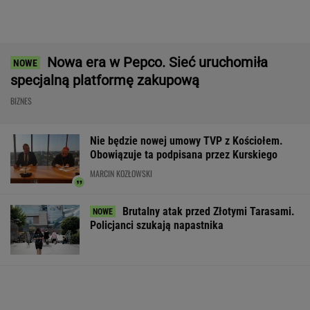
Mężczyzna znaleziony u podnóża
Śnieżki
Ruszają wielkie przetargi w CPK.
Kwota robi wrażenie
BIZNES
Pijany Polak prowadził traktor po
autostradzie. Miał 2,36 promila alkoholu
Atak na "rosyjski Amazon". Płonie centrum
logistyczne Wildberries w Jekaterynburgu
Do tej pory znane głównie z Europy