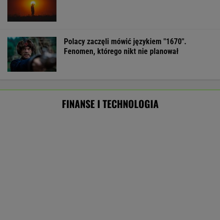
eksportu
MATERIAŁ PROMOCYJNY
ZUS dopłaca Ukraińcom do emerytur.
Konfederacja grzmi, ale zapomina o ważnej
rzeczy