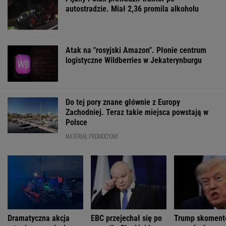
Na Warmii i Mazurach spadł grad wielkości
pięści. Kilkadziesiąt osób wyłowiono z wody
"Po dobie w reżimie 7-5-3, uznałam: tak się
nie da, to jest nieludzkie"
Zaćmienie 12 sierpnia: praktyczny przewodnik
Polacy zaczęli mówić językiem "1670".
Fenomen, którego nikt nie planował