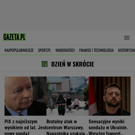
NAJPOPULARNIEJSZE
SPORT.PL
WIADOMOŚCI
FINANSE I TECHNOLOGIA
MOTORYZA
DZIEŃ W SKRÓCIE
PiS z najniższym
Brutalny atak w
Sensacyjne wyniki
wynikiem od lat. Jest
centrum Warszawy.
sondażu w Ukrainie.
nowy sondaż
Napastnika szukają
Wyraźny faworyt