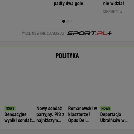
WIADOMOŚCI
w pomysł PiS
Nowa era w Pepco. Sieć uruchomiła
specjalną platformę zakupową
BIZNES
Nie będzie nowej umowy TVP z Kościołem.