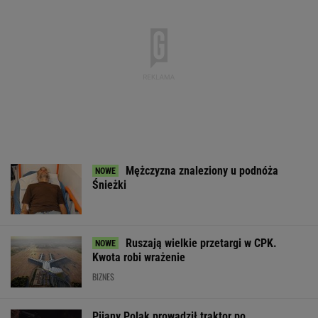
Zachodniej. Teraz takie miejsca powstają w
Polsce
MATERIAŁ PROMOCYJNY
Dramatyczna akcja
EBC przejechał się po
Trump skoment
ratunkowa na jeziorze
pomyśle Glapińskiego.
negocjacje ws.
Seksty
NBP załamałby zakaz
Ukrainie
WSPÓŁPRACA PŁATNA Z WYBORCZA.PL
ZROZUM, POZNAJ, ODKRYWAJ
SEKCJA Z SUBSKRYPCJĄ