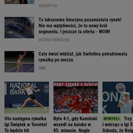
SUBSKRYPCJA
WIĘCEJ NIŻ WYNIK. SUBSKRYBUJ
POLITYKA
Nowy sondaż
Romanowski w
Sensacyjne
partyjny. PiS z
klasztorze?
Deportacja
wyniki sondażu
najniższym
Opus Dei
Ukraińców w
w Ukrainie.
wynikiem od lat
reaguje na
wieku
Wyraźny faworyt
słowa Bodnara
poborowym.
wyborów
Horała uderza