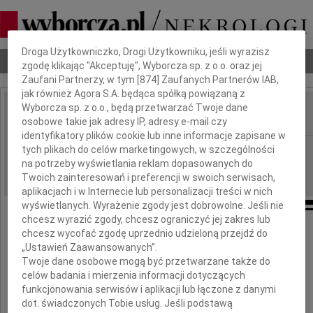
Dbamy o Twoją prywatność
Droga Użytkowniczko, Drogi Użytkowniku, jeśli wyrazisz
Nekrologi
Odeszli
Poradnik pogrzebowy
zgodę klikając "Akceptuję", Wyborcza sp. z o.o. oraz jej
Zaufani Partnerzy, w tym [
874
] Zaufanych Partnerów IAB,
jak również Agora S.A. będąca spółką powiązaną z
Wyborcza sp. z o.o., będą przetwarzać Twoje dane
osobowe takie jak adresy IP, adresy e-mail czy
IMIĘ I NAZWISKO:
identyfikatory plików cookie lub inne informacje zapisane w
cała Polska
tych plikach do celów marketingowych, w szczególności
REGION:
na potrzeby wyświetlania reklam dopasowanych do
15.03.2010
DATA EMISJI:
Twoich zainteresowań i preferencji w swoich serwisach,
aplikacjach i w Internecie lub personalizacji treści w nich
wyświetlanych. Wyrażenie zgody jest dobrowolne. Jeśli nie
chcesz wyrazić zgody, chcesz ograniczyć jej zakres lub
chcesz wycofać zgodę uprzednio udzieloną przejdź do
Profesorowi
„Ustawień Zaawansowanych”.
Twoje dane osobowe mogą być przetwarzane także do
celów badania i mierzenia informacji dotyczących
Jerzemu Sosze
funkcjonowania serwisów i aplikacji lub łączone z danymi
dot. świadczonych Tobie usług. Jeśli podstawą