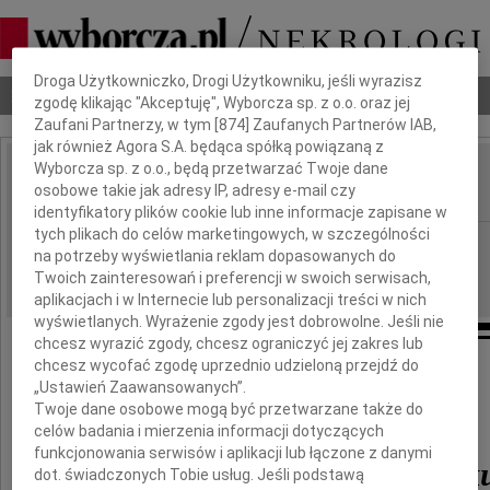
Dbamy o Twoją prywatność
Droga Użytkowniczko, Drogi Użytkowniku, jeśli wyrazisz
Nekrologi
Odeszli
Poradnik pogrzebowy
zgodę klikając "Akceptuję", Wyborcza sp. z o.o. oraz jej
Zaufani Partnerzy, w tym [
874
] Zaufanych Partnerów IAB,
jak również Agora S.A. będąca spółką powiązaną z
Wyborcza sp. z o.o., będą przetwarzać Twoje dane
Halina Janku
osobowe takie jak adresy IP, adresy e-mail czy
IMIĘ I NAZWISKO:
identyfikatory plików cookie lub inne informacje zapisane w
tych plikach do celów marketingowych, w szczególności
Lublin
REGION:
na potrzeby wyświetlania reklam dopasowanych do
15.03.2010
DATA EMISJI:
Twoich zainteresowań i preferencji w swoich serwisach,
aplikacjach i w Internecie lub personalizacji treści w nich
wyświetlanych. Wyrażenie zgody jest dobrowolne. Jeśli nie
chcesz wyrazić zgody, chcesz ograniczyć jej zakres lub
chcesz wycofać zgodę uprzednio udzieloną przejdź do
Wyrazy szczerego i głębokiego współczucia
„Ustawień Zaawansowanych”.
z powodu śmierci
Twoje dane osobowe mogą być przetwarzane także do
celów badania i mierzenia informacji dotyczących
Pani
funkcjonowania serwisów i aplikacji lub łączone z danymi
lek. dent. Haliny Jank
dot. świadczonych Tobie usług. Jeśli podstawą