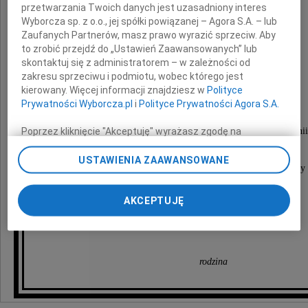
przetwarzania Twoich danych jest uzasadniony interes
Wyborcza sp. z o.o., jej spółki powiązanej – Agora S.A. – lub
Zaufanych Partnerów, masz prawo wyrazić sprzeciw. Aby
Maciej Bucholc
to zrobić przejdź do „Ustawień Zaawansowanych” lub
skontaktuj się z administratorem – w zależności od
zakresu sprzeciwu i podmiotu, wobec którego jest
kierowany. Więcej informacji znajdziesz w
Polityce
nauczyciel szkoły średniej i wyższej,
Prywatności Wyborcza.pl
i
Polityce Prywatności Agora S.A.
organizator i Kierownik
Poprzez kliknięcie "Akceptuję" wyrażasz zgodę na
Orkiestry "New Orleans i Dixieland" Filharmonii
zainstalowanie i przechowywanie plików typu cookie
Wyborczej sp. z o. o. jej Zaufanych Partnerów i Agora S.A.
USTAWIENIA ZAAWANSOWANE
Został pochowany na Cmentarzu Służew Nowy
na Twoim urządzeniu końcowym. Możesz też w każdej
chwili zmienić swoje preferencje dot. plików cookie,
przy ul. Wałbrzyskiej w Warszawie.
ponownie wywołując narzędzie do zarządzania Twoimi
AKCEPTUJĘ
preferencjami dot. przetwarzania danych poprzez
Pozostanie na zawsze w naszej pamięci
odnośnik „Ustawienia prywatności” w stopce serwisu i
przechodząc do sekcji „Ustawienia zaawansowane”.
Zmiana ustawień plików cookie możliwa jest także za
rodzina
pomocą ustawień przeglądarki.
My, nasi Zaufani Partnerzy i Agora S.A. możemy