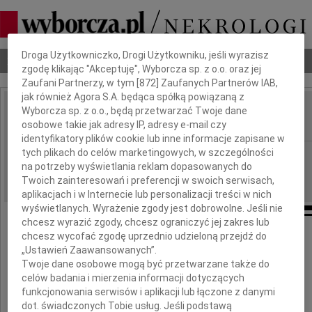
Dbamy o Twoją prywatność
Droga Użytkowniczko, Drogi Użytkowniku, jeśli wyrazisz
Nekrologi
Odeszli
Poradnik pogrzebowy
zgodę klikając "Akceptuję", Wyborcza sp. z o.o. oraz jej
Zaufani Partnerzy, w tym [
872
] Zaufanych Partnerów IAB,
jak również Agora S.A. będąca spółką powiązaną z
Wyborcza sp. z o.o., będą przetwarzać Twoje dane
Maciej Bucholc
IMIĘ I NAZWISKO:
osobowe takie jak adresy IP, adresy e-mail czy
identyfikatory plików cookie lub inne informacje zapisane w
tych plikach do celów marketingowych, w szczególności
Warszawa
REGION:
na potrzeby wyświetlania reklam dopasowanych do
13.06.2009
DATA EMISJI:
Twoich zainteresowań i preferencji w swoich serwisach,
aplikacjach i w Internecie lub personalizacji treści w nich
wyświetlanych. Wyrażenie zgody jest dobrowolne. Jeśli nie
chcesz wyrazić zgody, chcesz ograniczyć jej zakres lub
chcesz wycofać zgodę uprzednio udzieloną przejdź do
Zawiadamiamy, że dnia 10 marca 2009 roku
„Ustawień Zaawansowanych”.
Twoje dane osobowe mogą być przetwarzane także do
zmarł w wieku 79 lat
celów badania i mierzenia informacji dotyczących
funkcjonowania serwisów i aplikacji lub łączone z danymi
dot. świadczonych Tobie usług. Jeśli podstawą