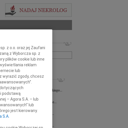
 nekrologów i wspomnień
. z o.o. oraz jej Zaufani
zwisko lub numer ogłoszenia:
ązaną z Wyborcza sp. z
ry plików cookie lub inne
wyświetlania reklam
+ szukanie zaawansowane
ernecie lub
sz wyrazić zgody, chcesz
KROLOGI
 Zaawansowanych”.
8.2026
Opole
 dotyczących
Danucie Juszczak-Puppel wyrazy głębokiego...
li podstawą
7.2026
Opole
nej – Agora S.A. – lub
ć zawsze jest niespodziewana, nigdy nie...
aawansowanych” lub
ech Pogorzelski
23.07.2026
Opole
rego jest kierowany.
bokim żalem przyjęliśmy wiadomość o...
a S.A.
sz Maksym
16.07.2026
Opole
bokim żalem przyjęliśmy wiadomość o...
ypu cookie Wyborczej sp.