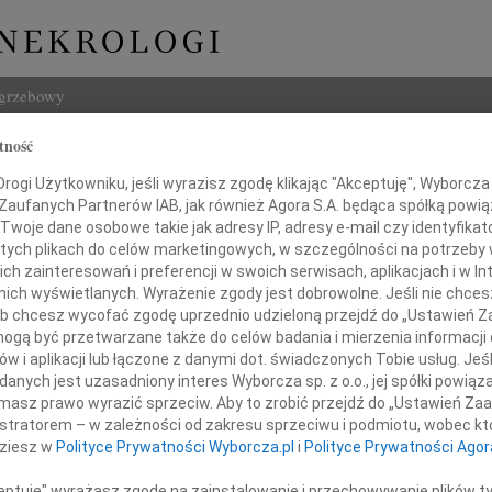
ogrzebowy
tność
Szukaj
ogi Użytkowniku, jeśli wyrazisz zgodę klikając "Akceptuję", Wyborcza sp
Imię i na
 Zaufanych Partnerów IAB, jak również Agora S.A. będąca spółką powi
Twoje dane osobowe takie jak adresy IP, adresy e-mail czy identyfikato
 tych plikach do celów marketingowych, w szczególności na potrzeby 
 zainteresowań i preferencji w swoich serwisach, aplikacjach i w Int
w nich wyświetlanych. Wyrażenie zgody jest dobrowolne. Jeśli nie chce
INNE NE
 lub chcesz wycofać zgodę uprzednio udzieloną przejdź do „Ustawień
05.0
gą być przetwarzane także do celów badania i mierzenia informacji
Pani 
w i aplikacji lub łączone z danymi dot. świadczonych Tobie usług. Jeś
23.0
nych jest uzasadniony interes Wyborcza sp. z o.o., jej spółki powiąza
Panu
Śmier
masz prawo wyrazić sprzeciw. Aby to zrobić przejdź do „Ustawień Z
Wojci
istratorem – w zależności od zakresu sprzeciwu i podmiotu, wobec któ
Z głę
dziesz w
Polityce Prywatności Wyborcza.pl
i
Polityce Prywatności Agor
ojciechowi Putrze
Janu
Z głę
ceptuję" wyrażasz zgodę na zainstalowanie i przechowywanie plików t