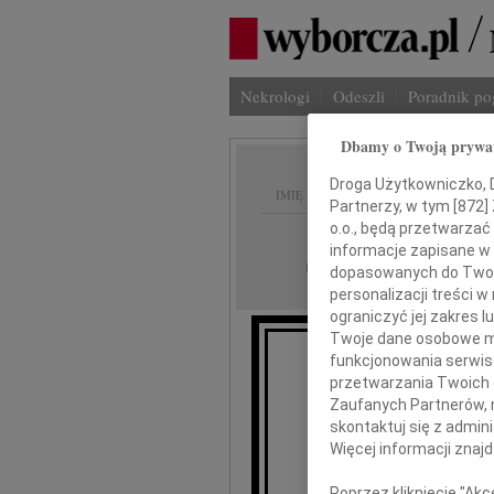
Nekrologi
Odeszli
Poradnik p
Dbamy o Twoją prywa
Droga Użytkowniczko, Dr
IMIĘ I NAZWISKO:
Partnerzy, w tym [
872
]
o.o., będą przetwarzać 
Opole
REGION:
informacje zapisane w
26.05.2014
DATA EMISJI:
dopasowanych do Twoich
personalizacji treści 
ograniczyć jej zakres
Twoje dane osobowe mo
funkcjonowania serwisó
przetwarzania Twoich da
Zaufanych Partnerów, 
skontaktuj się z admin
Więcej informacji znaj
W
Poprzez kliknięcie "Ak