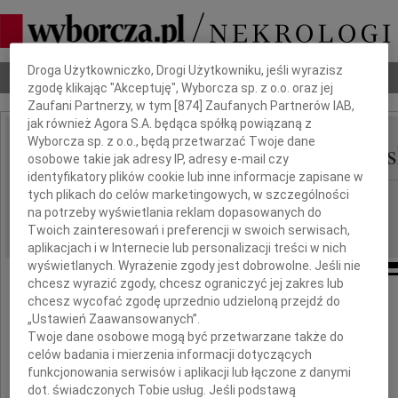
Dbamy o Twoją prywatność
Droga Użytkowniczko, Drogi Użytkowniku, jeśli wyrazisz
Nekrologi
Odeszli
Poradnik pogrzebowy
zgodę klikając "Akceptuję", Wyborcza sp. z o.o. oraz jej
Zaufani Partnerzy, w tym [
874
] Zaufanych Partnerów IAB,
jak również Agora S.A. będąca spółką powiązaną z
Wyborcza sp. z o.o., będą przetwarzać Twoje dane
Czesława Kłose Jodłow
IMIĘ I NAZWISKO:
osobowe takie jak adresy IP, adresy e-mail czy
identyfikatory plików cookie lub inne informacje zapisane w
tych plikach do celów marketingowych, w szczególności
Katowice
REGION:
na potrzeby wyświetlania reklam dopasowanych do
12.03.2010
DATA EMISJI:
Twoich zainteresowań i preferencji w swoich serwisach,
aplikacjach i w Internecie lub personalizacji treści w nich
wyświetlanych. Wyrażenie zgody jest dobrowolne. Jeśli nie
chcesz wyrazić zgody, chcesz ograniczyć jej zakres lub
chcesz wycofać zgodę uprzednio udzieloną przejdź do
„Ustawień Zaawansowanych”.
Rodzinie i Bliskim
Twoje dane osobowe mogą być przetwarzane także do
celów badania i mierzenia informacji dotyczących
funkcjonowania serwisów i aplikacji lub łączone z danymi
Pani
dot. świadczonych Tobie usług. Jeśli podstawą