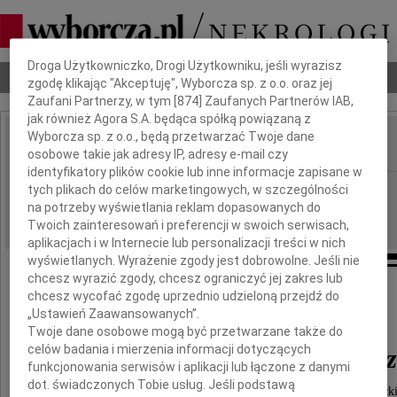
Dbamy o Twoją prywatność
Droga Użytkowniczko, Drogi Użytkowniku, jeśli wyrazisz
Nekrologi
Odeszli
Poradnik pogrzebowy
zgodę klikając "Akceptuję", Wyborcza sp. z o.o. oraz jej
Zaufani Partnerzy, w tym [
874
] Zaufanych Partnerów IAB,
jak również Agora S.A. będąca spółką powiązaną z
Wyborcza sp. z o.o., będą przetwarzać Twoje dane
osobowe takie jak adresy IP, adresy e-mail czy
IMIĘ I NAZWISKO:
identyfikatory plików cookie lub inne informacje zapisane w
Łódź
tych plikach do celów marketingowych, w szczególności
REGION:
na potrzeby wyświetlania reklam dopasowanych do
12.03.2010
DATA EMISJI:
Twoich zainteresowań i preferencji w swoich serwisach,
aplikacjach i w Internecie lub personalizacji treści w nich
wyświetlanych. Wyrażenie zgody jest dobrowolne. Jeśli nie
chcesz wyrazić zgody, chcesz ograniczyć jej zakres lub
chcesz wycofać zgodę uprzednio udzieloną przejdź do
Z głębokim żalem żegnamy
„Ustawień Zaawansowanych”.
Twoje dane osobowe mogą być przetwarzane także do
celów badania i mierzenia informacji dotyczących
mgr Alinę Mikielewicz
funkcjonowania serwisów i aplikacji lub łączone z danymi
dot. świadczonych Tobie usług. Jeśli podstawą
wieloletniego Kierownika Zespołu Języka Niemieck