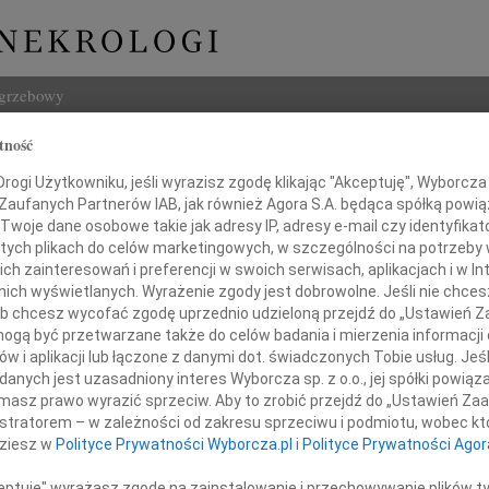
ogrzebowy
tność
Szukaj
ir Pajewski
ogi Użytkowniku, jeśli wyrazisz zgodę klikając "Akceptuję", Wyborcza sp
Imię i na
 Zaufanych Partnerów IAB, jak również Agora S.A. będąca spółką powi
Twoje dane osobowe takie jak adresy IP, adresy e-mail czy identyfikato
 tych plikach do celów marketingowych, w szczególności na potrzeby 
 zainteresowań i preferencji w swoich serwisach, aplikacjach i w Int
w nich wyświetlanych. Wyrażenie zgody jest dobrowolne. Jeśli nie chce
INNE NE
 lub chcesz wycofać zgodę uprzednio udzieloną przejdź do „Ustawień
06.0
gą być przetwarzane także do celów badania i mierzenia informacji
Annie
w i aplikacji lub łączone z danymi dot. świadczonych Tobie usług. Jeś
06.0
nych jest uzasadniony interes Wyborcza sp. z o.o., jej spółki powiąza
Sędzi
 ogromnym smutkiem przyjęliśmy informacje
masz prawo wyrazić sprzeciw. Aby to zrobić przejdź do „Ustawień Z
Zdzis
istratorem – w zależności od zakresu sprzeciwu i podmiotu, wobec któ
o śmierci
Z ogr
dziesz w
Polityce Prywatności Wyborcza.pl
i
Polityce Prywatności Agor
Danu
Z ogr
ceptuję" wyrażasz zgodę na zainstalowanie i przechowywanie plików t