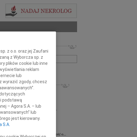
 nekrologów i wspomnień
. z o.o. oraz jej Zaufani
zwisko lub numer ogłoszenia:
ązaną z Wyborcza sp. z
ry plików cookie lub inne
wyświetlania reklam
+ szukanie zaawansowane
ernecie lub
sz wyrazić zgody, chcesz
KROLOGI
 Zaawansowanych”.
8.2026
Radom
 dotyczących
 Ciskowskiej wyrazy najgłębszego...
li podstawą
8.2026
Radom
nej – Agora S.A. – lub
emu Marcinowi Kobylskiemu wyrazy...
aawansowanych” lub
ław Maszkiewicz
29.07.2026
Radom
rego jest kierowany.
omnym smutkiem i żalem przyjąłem...
a S.A.
ta Grabowska
07.07.2026
Radom
omnym smutkiem przyjęliśmy wiadomość o...
ypu cookie Wyborczej sp.