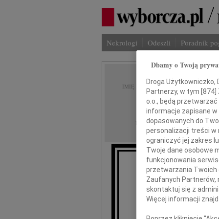
Nekrologi
Odeszli
Poradnik p
Dbamy o Twoją prywa
Sławom
Droga Użytkowniczko, Dr
IMIĘ I NAZWISKO:
Partnerzy, w tym [
874
]
o.o., będą przetwarzać 
Radom
REGION:
informacje zapisane w
dopasowanych do Twoich
19.05.2014
DATA EMISJI:
personalizacji treści 
ograniczyć jej zakres
Twoje dane osobowe mo
funkcjonowania serwisó
przetwarzania Twoich da
Z głębokim żalem i
Zaufanych Partnerów, 
skontaktuj się z admin
Więcej informacji znaj
Poprzez kliknięcie "Ak