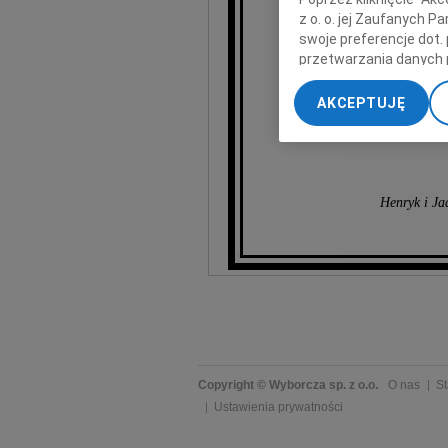
Sławo
z o. o. jej Zaufanych 
swoje preferencje dot.
przetwarzania danych 
„Ustawienia zaawansow
AKCEPTUJĘ
My, nasi Zaufani Part
dokładnych danych geol
Przechowywanie informa
treści, badnie odbiorcó
Henryk i Ja
Copyright © Wyborcza sp. z o.o.
O nas
St
Ustawienia prywatności