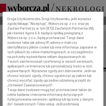
Dbamy o Twoją prywatność
Droga Użytkowniczko, Drogi Użytkowniku, jeśli wyrazisz
Nekrologi
Odeszli
Poradnik pogrzebowy
zgodę klikając "Akceptuję", Wyborcza sp. z o.o. oraz jej
Zaufani Partnerzy, w tym [
872
] Zaufanych Partnerów IAB,
jak również Agora S.A. będąca spółką powiązaną z
Wyborcza sp. z o.o., będą przetwarzać Twoje dane
IMIĘ I NAZWISKO:
osobowe takie jak adresy IP, adresy e-mail czy
identyfikatory plików cookie lub inne informacje zapisane w
Warszawa
REGION:
tych plikach do celów marketingowych, w szczególności
na potrzeby wyświetlania reklam dopasowanych do
16.06.2009
DATA EMISJI:
Twoich zainteresowań i preferencji w swoich serwisach,
aplikacjach i w Internecie lub personalizacji treści w nich
wyświetlanych. Wyrażenie zgody jest dobrowolne. Jeśli nie
chcesz wyrazić zgody, chcesz ograniczyć jej zakres lub
Wyrazy głębokiego współczucia Pani
chcesz wycofać zgodę uprzednio udzieloną przejdź do
„Ustawień Zaawansowanych”.
Bożenie Bartnik
Twoje dane osobowe mogą być przetwarzane także do
celów badania i mierzenia informacji dotyczących
oraz
funkcjonowania serwisów i aplikacji lub łączone z danymi
dot. świadczonych Tobie usług. Jeśli podstawą