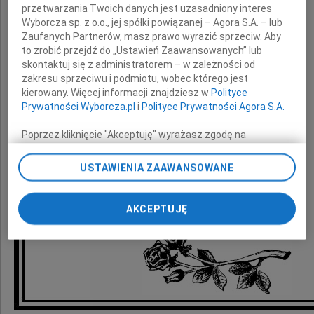
Katarzynie i Konradowi
przetwarzania Twoich danych jest uzasadniony interes
Wyborcza sp. z o.o., jej spółki powiązanej – Agora S.A. – lub
z powodu śmierci
Zaufanych Partnerów, masz prawo wyrazić sprzeciw. Aby
to zrobić przejdź do „Ustawień Zaawansowanych” lub
skontaktuj się z administratorem – w zależności od
Męża i Ojca
zakresu sprzeciwu i podmiotu, wobec którego jest
kierowany. Więcej informacji znajdziesz w
Polityce
Prywatności Wyborcza.pl
i
Polityce Prywatności Agora S.A.
składają
Poprzez kliknięcie "Akceptuję" wyrażasz zgodę na
zainstalowanie i przechowywanie plików typu cookie
Zarząd i pracownicy Polnord SA
Wyborczej sp. z o. o. jej Zaufanych Partnerów i Agora S.A.
USTAWIENIA ZAAWANSOWANE
na Twoim urządzeniu końcowym. Możesz też w każdej
chwili zmienić swoje preferencje dot. plików cookie,
ponownie wywołując narzędzie do zarządzania Twoimi
AKCEPTUJĘ
preferencjami dot. przetwarzania danych poprzez
odnośnik „Ustawienia prywatności” w stopce serwisu i
przechodząc do sekcji „Ustawienia zaawansowane”.
Zmiana ustawień plików cookie możliwa jest także za
pomocą ustawień przeglądarki.
My, nasi Zaufani Partnerzy i Agora S.A. możemy