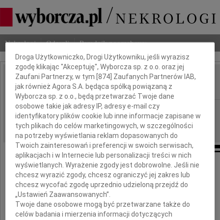
Dbamy o Twoją prywatność
Nekrologi
Odeszli
Poradnik pogrzebowy
Droga Użytkowniczko, Drogi Użytkowniku, jeśli wyrazisz
zgodę klikając "Akceptuję", Wyborcza sp. z o.o. oraz jej
Zaufani Partnerzy, w tym [
874
] Zaufanych Partnerów IAB,
Henryk Sowiński
jak również Agora S.A. będąca spółką powiązaną z
IMIĘ I NAZWISKO:
Wyborcza sp. z o.o., będą przetwarzać Twoje dane
osobowe takie jak adresy IP, adresy e-mail czy
Warszawa
REGION:
identyfikatory plików cookie lub inne informacje zapisane w
16.05.2014
DATA EMISJI:
tych plikach do celów marketingowych, w szczególności
na potrzeby wyświetlania reklam dopasowanych do
Twoich zainteresowań i preferencji w swoich serwisach,
aplikacjach i w Internecie lub personalizacji treści w nich
wyświetlanych. Wyrażenie zgody jest dobrowolne. Jeśli nie
chcesz wyrazić zgody, chcesz ograniczyć jej zakres lub
Wyrazy głębokiego współczucia
chcesz wycofać zgodę uprzednio udzieloną przejdź do
„Ustawień Zaawansowanych”.
Twoje dane osobowe mogą być przetwarzane także do
Rodzinie
celów badania i mierzenia informacji dotyczących