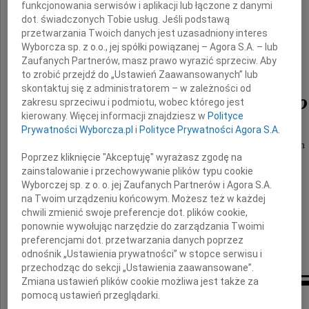
funkcjonowania serwisów i aplikacji lub łączone z danymi
dot. świadczonych Tobie usług. Jeśli podstawą
przetwarzania Twoich danych jest uzasadniony interes
Wyborcza sp. z o.o., jej spółki powiązanej – Agora S.A. – lub
Zaufanych Partnerów, masz prawo wyrazić sprzeciw. Aby
to zrobić przejdź do „Ustawień Zaawansowanych” lub
skontaktuj się z administratorem – w zależności od
Henryka Sowińskiego
zakresu sprzeciwu i podmiotu, wobec którego jest
kierowany. Więcej informacji znajdziesz w
Polityce
Prywatności Wyborcza.pl
i
Polityce Prywatności Agora S.A.
nauczyciela, Dyrektora, życzliwego wszystkim
Poprzez kliknięcie "Akceptuję" wyrażasz zgodę na
Człowieka
zainstalowanie i przechowywanie plików typu cookie
Wyborczej sp. z o. o. jej Zaufanych Partnerów i Agora S.A.
na Twoim urządzeniu końcowym. Możesz też w każdej
składa
chwili zmienić swoje preferencje dot. plików cookie,
ponownie wywołując narzędzie do zarządzania Twoimi
Katarzyna Dulinicz
preferencjami dot. przetwarzania danych poprzez
odnośnik „Ustawienia prywatności” w stopce serwisu i
przechodząc do sekcji „Ustawienia zaawansowane”.
Zmiana ustawień plików cookie możliwa jest także za
Inne kondolencje
pomocą ustawień przeglądarki.