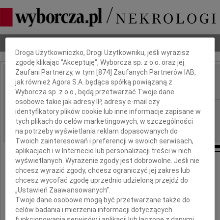
Dbamy o Twoją prywatność
Nekrologi
Odeszli
Poradnik pogrzebowy
Droga Użytkowniczko, Drogi Użytkowniku, jeśli wyrazisz
zgodę klikając "Akceptuję", Wyborcza sp. z o.o. oraz jej
Zaufani Partnerzy, w tym [
874
] Zaufanych Partnerów IAB,
Henryk Sowiński
jak również Agora S.A. będąca spółką powiązaną z
IMIĘ I NAZWISKO:
Wyborcza sp. z o.o., będą przetwarzać Twoje dane
osobowe takie jak adresy IP, adresy e-mail czy
Warszawa
REGION:
identyfikatory plików cookie lub inne informacje zapisane w
tych plikach do celów marketingowych, w szczególności
16.05.2014
DATA EMISJI:
na potrzeby wyświetlania reklam dopasowanych do
Twoich zainteresowań i preferencji w swoich serwisach,
aplikacjach i w Internecie lub personalizacji treści w nich
wyświetlanych. Wyrażenie zgody jest dobrowolne. Jeśli nie
Śp.
chcesz wyrazić zgody, chcesz ograniczyć jej zakres lub
chcesz wycofać zgodę uprzednio udzieloną przejdź do
„Ustawień Zaawansowanych”.
Henryk Sowiński
Twoje dane osobowe mogą być przetwarzane także do
celów badania i mierzenia informacji dotyczących
funkcjonowania serwisów i aplikacji lub łączone z danymi