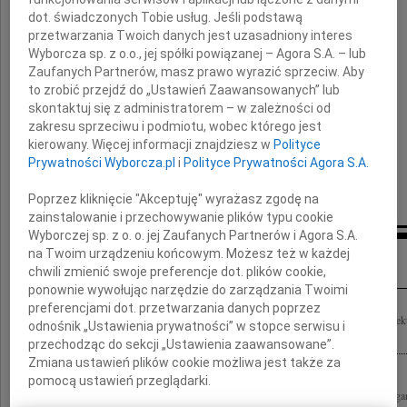
Do widzenia Dyrektorze...
dot. świadczonych Tobie usług. Jeśli podstawą
Do zobaczenia po drugiej stronie tęczy...
przetwarzania Twoich danych jest uzasadniony interes
Wyborcza sp. z o.o., jej spółki powiązanej – Agora S.A. – lub
FK
Zaufanych Partnerów, masz prawo wyrazić sprzeciw. Aby
to zrobić przejdź do „Ustawień Zaawansowanych” lub
skontaktuj się z administratorem – w zależności od
zakresu sprzeciwu i podmiotu, wobec którego jest
kierowany. Więcej informacji znajdziesz w
Polityce
Prywatności Wyborcza.pl
i
Polityce Prywatności Agora S.A.
Poprzez kliknięcie "Akceptuję" wyrażasz zgodę na
zainstalowanie i przechowywanie plików typu cookie
Wyborczej sp. z o. o. jej Zaufanych Partnerów i Agora S.A.
Inne kondolencje
na Twoim urządzeniu końcowym. Możesz też w każdej
chwili zmienić swoje preferencje dot. plików cookie,
ponownie wywołując narzędzie do zarządzania Twoimi
preferencjami dot. przetwarzania danych poprzez
Wyrazy głębokiego współczucia Rodzinie Henryka Sowińskiego nauczyciela, Dyrek
odnośnik „Ustawienia prywatności” w stopce serwisu i
Człowieka składa Katarzyna Dulinicz
przechodząc do sekcji „Ustawienia zaawansowane”.
Zmiana ustawień plików cookie możliwa jest także za
pomocą ustawień przeglądarki.
"Nie zgaśnie tej przyjaźni żar, co połączyła nas, Nie pozwolimy, by ją starł nieubła