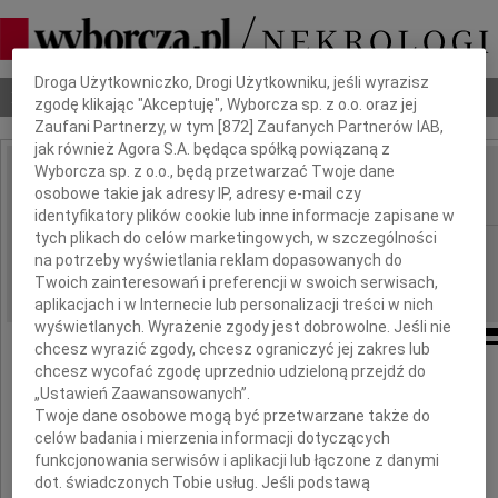
Dbamy o Twoją prywatność
Droga Użytkowniczko, Drogi Użytkowniku, jeśli wyrazisz
Nekrologi
Odeszli
Poradnik pogrzebowy
zgodę klikając "Akceptuję", Wyborcza sp. z o.o. oraz jej
Zaufani Partnerzy, w tym [
872
] Zaufanych Partnerów IAB,
jak również Agora S.A. będąca spółką powiązaną z
Wyborcza sp. z o.o., będą przetwarzać Twoje dane
Jan Walasek
osobowe takie jak adresy IP, adresy e-mail czy
IMIĘ I NAZWISKO:
identyfikatory plików cookie lub inne informacje zapisane w
tych plikach do celów marketingowych, w szczególności
Opole
REGION:
na potrzeby wyświetlania reklam dopasowanych do
12.03.2010
DATA EMISJI:
Twoich zainteresowań i preferencji w swoich serwisach,
aplikacjach i w Internecie lub personalizacji treści w nich
wyświetlanych. Wyrażenie zgody jest dobrowolne. Jeśli nie
chcesz wyrazić zgody, chcesz ograniczyć jej zakres lub
chcesz wycofać zgodę uprzednio udzieloną przejdź do
Wyrazy głębokiego współczucia
„Ustawień Zaawansowanych”.
Twoje dane osobowe mogą być przetwarzane także do
Rodzinie
celów badania i mierzenia informacji dotyczących
funkcjonowania serwisów i aplikacji lub łączone z danymi
dot. świadczonych Tobie usług. Jeśli podstawą
z powodu śmierci