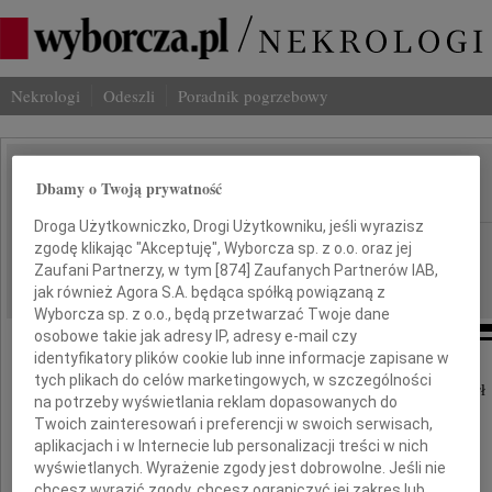
Nekrologi
Odeszli
Poradnik pogrzebowy
Henryk Sowiński
Dbamy o Twoją prywatność
IMIĘ I NAZWISKO:
Droga Użytkowniczko, Drogi Użytkowniku, jeśli wyrazisz
Warszawa
REGION:
zgodę klikając "Akceptuję", Wyborcza sp. z o.o. oraz jej
Zaufani Partnerzy, w tym [
874
] Zaufanych Partnerów IAB,
13.05.2014
DATA EMISJI:
jak również Agora S.A. będąca spółką powiązaną z
Wyborcza sp. z o.o., będą przetwarzać Twoje dane
osobowe takie jak adresy IP, adresy e-mail czy
identyfikatory plików cookie lub inne informacje zapisane w
tych plikach do celów marketingowych, w szczególności
Dnia 9 maja 2014 roku, w wieku 84 lat, zmarł
na potrzeby wyświetlania reklam dopasowanych do
Twoich zainteresowań i preferencji w swoich serwisach,
aplikacjach i w Internecie lub personalizacji treści w nich
wyświetlanych. Wyrażenie zgody jest dobrowolne. Jeśli nie
chcesz wyrazić zgody, chcesz ograniczyć jej zakres lub