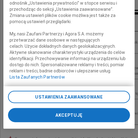
odnośnik „Ustawienia prywatności” w stopce serwisu i
przechodząc do sekcji „Ustawienia zaawansowane”.
Zmiana ustawień plików cookie możliwa jest także za
Inne kondolencje
pomocą ustawień przeglądarki.
My, nasi Zaufani Partnerzy i Agora S.A. możemy
przetwarzać dane osobowe w następujących
Wyrazy głębokiego współczucia Rodzinie Henryka Sowińskiego nauczyciela, Dyrek
celach:
Użycie dokładnych danych geolokalizacyjnych.
Człowieka składa Katarzyna Dulinicz
Aktywne skanowanie charakterystyki urządzenia do celów
identyfikacji. Przechowywanie informacji na urządzeniu lub
dostęp do nich. Spersonalizowane reklamy i treści, pomiar
"Nie zgaśnie tej przyjaźni żar, co połączyła nas, Nie pozwolimy, by ją starł nieubła
reklam i treści, badnie odbiorców i ulepszanie usług.
Sowińskiego Dyrektora Liceum im. Władysława IV w latach 1970-1993, zawsze nam
Lista Zaufanych Partnerów
Śp. Henryk Sowiński Do widzenia Dyrektorze... Do zobaczenia po drugiej stronie tę
USTAWIENIA ZAAWANSOWANE
Żegnamy ze smutkiem Henryka Sowińskiego wspaniałego Pedagoga i Przyjaciela wi
AKCEPTUJĘ
"Władysławiaków" maturzyści 1955 - klasa łacińska