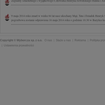
Żegnamy szlachetnego i wyjątkowego Człowieka Henryka Sowińskiego Halina i An
9 maja 2014 roku zmarł w wieku 84 lat nasz ukochany Mąż, Tata i Dziadek Henryk
pogrzebowa zostanie odprawiona 16 maja 2014 roku o godzinie 10.30 w Bazylice kat
Copyright © Wyborcza sp. z o.o.
O nas
Staże u nas
Reklama
Polityka pr
Ustawienia prywatności