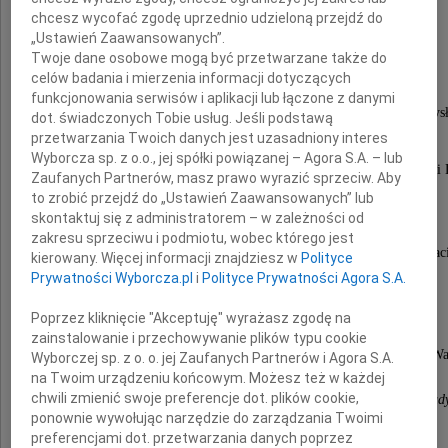
chcesz wycofać zgodę uprzednio udzieloną przejdź do
Henryk Sowiński
„Ustawień Zaawansowanych”.
Twoje dane osobowe mogą być przetwarzane także do
celów badania i mierzenia informacji dotyczących
wieloletni nauczyciel,
funkcjonowania serwisów i aplikacji lub łączone z danymi
wicedyrektor i dyrektor VIII Liceum im. Króla Władys
dot. świadczonych Tobie usług. Jeśli podstawą
w Warszawie,
przetwarzania Twoich danych jest uzasadniony interes
autor Monografii Naszej Szkoły,
Wyborcza sp. z o.o., jej spółki powiązanej – Agora S.A. – lub
Honorowy Członek Koła Wychowanków Gimnazjum i 
Zaufanych Partnerów, masz prawo wyrazić sprzeciw. Aby
im. Króla Władysława IV w Warszawie.
to zrobić przejdź do „Ustawień Zaawansowanych” lub
Cześć Jego pamięci!
skontaktuj się z administratorem – w zależności od
zakresu sprzeciwu i podmiotu, wobec którego jest
Łączymy się w bólu z Rodziną i innymi Jego Przyjac
kierowany. Więcej informacji znajdziesz w
Polityce
Prywatności Wyborcza.pl
i
Polityce Prywatności Agora S.A.
Nabożeństwo żałobne odbędzie się
16 maja 2014 roku o godzinie 10.30
Poprzez kliknięcie "Akceptuję" wyrażasz zgodę na
w katedrze pw. św. Floriana na Pradze,
zainstalowanie i przechowywanie plików typu cookie
po którym nastąpi pogrzeb na cmentarzu w Marysinie W
Wyborczej sp. z o. o. jej Zaufanych Partnerów i Agora S.A.
na Twoim urządzeniu końcowym. Możesz też w każdej
chwili zmienić swoje preferencje dot. plików cookie,
Koło Wychowanków Gimnazjum i Liceum im. Króla Wład
ponownie wywołując narzędzie do zarządzania Twoimi
w Warszawie
preferencjami dot. przetwarzania danych poprzez