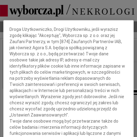
Dbamy o Twoją prywatność
Nekrologi
Odeszli
Poradnik pogrzebowy
Droga Użytkowniczko, Drogi Użytkowniku, jeśli wyrazisz
zgodę klikając "Akceptuję", Wyborcza sp. z o.o. oraz jej
Zaufani Partnerzy, w tym [
874
] Zaufanych Partnerów IAB,
jak również Agora S.A. będąca spółką powiązaną z
Michał Hilchen
Wyborcza sp. z o.o., będą przetwarzać Twoje dane
IMIĘ I NAZWISKO:
osobowe takie jak adresy IP, adresy e-mail czy
identyfikatory plików cookie lub inne informacje zapisane w
Warszawa
REGION:
tych plikach do celów marketingowych, w szczególności
18.06.2009
DATA EMISJI:
na potrzeby wyświetlania reklam dopasowanych do
Twoich zainteresowań i preferencji w swoich serwisach,
aplikacjach i w Internecie lub personalizacji treści w nich
wyświetlanych. Wyrażenie zgody jest dobrowolne. Jeśli nie
chcesz wyrazić zgody, chcesz ograniczyć jej zakres lub
chcesz wycofać zgodę uprzednio udzieloną przejdź do
Ani Radziejowskiej-Hilchen
„Ustawień Zaawansowanych”.
Twoje dane osobowe mogą być przetwarzane także do
celów badania i mierzenia informacji dotyczących
i Jej
funkcjonowania serwisów i aplikacji lub łączone z danymi