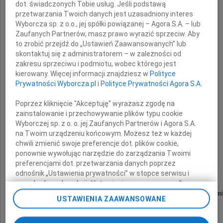
dot. świadczonych Tobie usług. Jeśli podstawą
przetwarzania Twoich danych jest uzasadniony interes
Najbliższym
Wyborcza sp. z o.o., jej spółki powiązanej – Agora S.A. – lub
Zaufanych Partnerów, masz prawo wyrazić sprzeciw. Aby
to zrobić przejdź do „Ustawień Zaawansowanych” lub
skontaktuj się z administratorem – w zależności od
wyrazy szczerego współczucia
zakresu sprzeciwu i podmiotu, wobec którego jest
kierowany. Więcej informacji znajdziesz w
Polityce
z powodu śmierci Męża
Prywatności Wyborcza.pl
i
Polityce Prywatności Agora S.A.
Poprzez kliknięcie "Akceptuję" wyrażasz zgodę na
zainstalowanie i przechowywanie plików typu cookie
Wyborczej sp. z o. o. jej Zaufanych Partnerów i Agora S.A.
Michała Hilchena
na Twoim urządzeniu końcowym. Możesz też w każdej
chwili zmienić swoje preferencje dot. plików cookie,
ponownie wywołując narzędzie do zarządzania Twoimi
preferencjami dot. przetwarzania danych poprzez
składają
odnośnik „Ustawienia prywatności” w stopce serwisu i
przechodząc do sekcji „Ustawienia zaawansowane”.
Zmiana ustawień plików cookie możliwa jest także za
Anula, Michał, Tomek Kreczmarowie z rodzinami
USTAWIENIA ZAAWANSOWANE
pomocą ustawień przeglądarki.