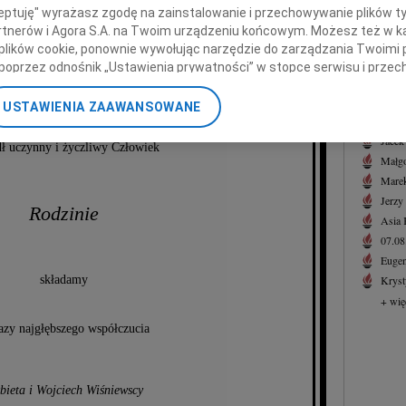
07.0
ceptuję" wyrażasz zgodę na zainstalowanie i przechowywanie plików t
Serde
Partnerów i Agora S.A. na Twoim urządzeniu końcowym. Możesz też w ka
+ wię
 plików cookie, ponownie wywołując narzędzie do zarządzania Twoimi 
poprzez odnośnik „Ustawienia prywatności” w stopce serwisu i przec
zegorza Wójtowicza
NAJNOWS
ane”. Zmiana ustawień plików cookie możliwa jest także za pomocą u
07.0
USTAWIENIA ZAAWANSOWANE
07.0
nerzy i Agora S.A. możemy przetwarzać dane osobowe w następującyc
okalizacyjnych. Aktywne skanowanie charakterystyki urządzenia do ce
Jacek
dł uczynny i życzliwy Człowiek
cji na urządzeniu lub dostęp do nich. Spersonalizowane reklamy i tre
Małgo
w i ulepszanie usług.
Lista Zaufanych Partnerów
Marek
Jerzy
Rodzinie
Asia
07.0
Eugen
składamy
Kryst
+ wię
zy najgłębszego współczucia
bieta i Wojciech Wiśniewscy