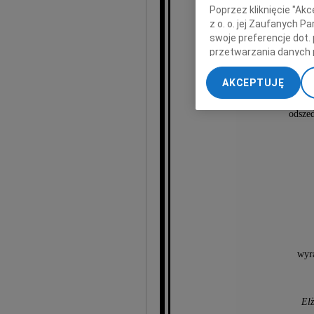
Poprzez kliknięcie "Ak
z o. o. jej Zaufanych 
swoje preferencje dot.
przetwarzania danych 
dr. Gr
„Ustawienia zaawansow
AKCEPTUJĘ
My, nasi Zaufani Part
dokładnych danych geol
odsze
Przechowywanie informa
treści, badnie odbiorcó
wyra
Elż