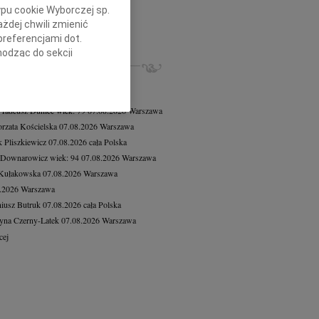
8.2026
Warszawa
ypu cookie Wyborczej sp.
czne wyrazy współczucia dla...
żdej chwili zmienić
cej
preferencjami dot.
hodząc do sekcji
ZE NEKROLOGI, KONDOLENCJE
stawień przeglądarki.
8.2026
Warszawa
8.2026
Warszawa
h celach:
Użycie
lów identyfikacji.
 Tadeusz Duniec
wiek: 79
07.08.2026
Warszawa
ści, pomiar reklam i
rzata Kościelska
07.08.2026
Warszawa
 Pliszkiewicz
07.08.2026
cała Polska
 Downarowicz
wiek: 94
07.08.2026
Warszawa
 Kułakowska
07.08.2026
Warszawa
8.2026
Warszawa
iusz Butruk
07.08.2026
cała Polska
yna Czerny-Latek
07.08.2026
Warszawa
cej