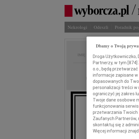
Nekrologi
Odeszli
Poradnik p
Dbamy o Twoją prywa
Grzego
IMIĘ I NAZWISKO:
Droga Użytkowniczko, Dr
Partnerzy, w tym [
874
]
Warszawa
o.o., będą przetwarzać 
REGION:
informacje zapisane w
19.06.2009
DATA EMISJI:
dopasowanych do Twoich
personalizacji treści 
ograniczyć jej zakres
Twoje dane osobowe mo
funkcjonowania serwisó
przetwarzania Twoich da
Z wielkim
Zaufanych Partnerów, 
o śm
skontaktuj się z admin
Więcej informacji znaj