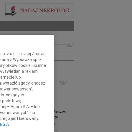
 nekrologów i wspomnień
zwisko lub numer ogłoszenia:
. z o.o. oraz jej Zaufani
ązaną z Wyborcza sp. z
ry plików cookie lub inne
+ szukanie zaawansowane
wyświetlania reklam
ernecie lub
KROLOGI
sz wyrazić zgody, chcesz
8.2026
Warszawa
 Zaawansowanych”.
anie Wydziału dr hab. Julii Kubisie,...
 dotyczących
8.2026
Warszawa
li podstawą
j kochanej i dzielnej Marylce Butruk...
nej – Agora S.A. – lub
 Tadeusz Duniec
wiek: 79
07.08.2026
Warszawa
aawansowanych” lub
lkim żalem przyjęliśmy wiadomość, że 29...
rego jest kierowany.
rzata Kościelska
07.08.2026
Warszawa
a S.A.
u 3 sierpnia 2026 roku zmarła Profesor...