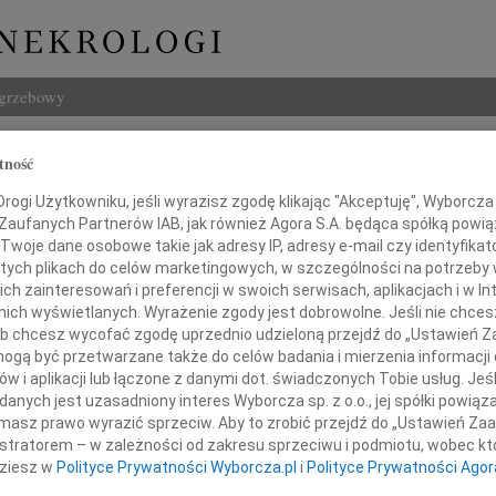
ogrzebowy
Szukaj
tność
rz Wójtowicz
Imię i na
ogi Użytkowniku, jeśli wyrazisz zgodę klikając "Akceptuję", Wyborcza sp
 Zaufanych Partnerów IAB, jak również Agora S.A. będąca spółką powi
Twoje dane osobowe takie jak adresy IP, adresy e-mail czy identyfikato
 tych plikach do celów marketingowych, w szczególności na potrzeby 
 zainteresowań i preferencji w swoich serwisach, aplikacjach i w Int
INNE NE
w nich wyświetlanych. Wyrażenie zgody jest dobrowolne. Jeśli nie chce
07.0
 lub chcesz wycofać zgodę uprzednio udzieloną przejdź do „Ustawień
Dziek
gą być przetwarzane także do celów badania i mierzenia informacji
07.0
w i aplikacji lub łączone z danymi dot. świadczonych Tobie usług. Jeś
Nasze
nych jest uzasadniony interes Wyborcza sp. z o.o., jej spółki powiąza
 smutkiem przyjęliśmy wiadomość
Jacek
masz prawo wyrazić sprzeciw. Aby to zrobić przejdź do „Ustawień Z
ierci naszego dobrego Kolegi
Z wie
istratorem – w zależności od zakresu sprzeciwu i podmiotu, wobec któ
Małgo
dziesz w
Polityce Prywatności Wyborcza.pl
i
Polityce Prywatności Agor
W dni