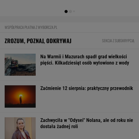
Rynek pracy: Stopa bezrobocia w górę.
Gdzie najtrudniej o etat?
BIZNES
KAS uruchomiła nowy portal. Niektóre
auta zaskakują już ceną wywoławczą
BIZNES