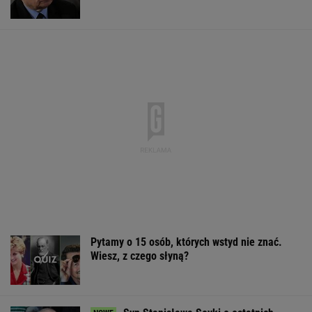
chwilach ojca. "Nie było z nim nikogo"
AI przekroczyła granicę. W testach zrobiła
coś, czego nikt jej nie kazał
Polka pobiła rekord Guinnessa. Zajęło jej to
15 lat
KSIĄŻKA
Tichonow grzmi: Z Polakami należy postąpić
dokładnie tak samo
SIATKÓWKA
Sandały Keen to synonim wakacyjnego
komfortu - teraz tańsze o niemal 100 zł
OFERTY AVANTI24