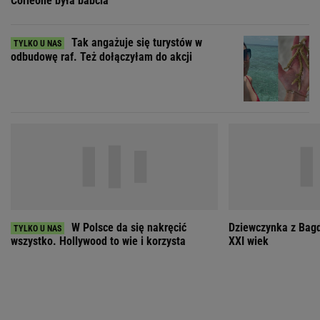
W Polsce da się nakręcić
Dziewczynka z Bagd
wszystko. Hollywood to wie i korzysta
XXI wiek
ZOBACZ WSZYSTKIE
Wybierz miasto
PEŁNA POGODA
Załaduj ponownie
Jakość powietrza:
-
Ciśnienie:
Opady:
Zachmurzenie:
-
-%
-%