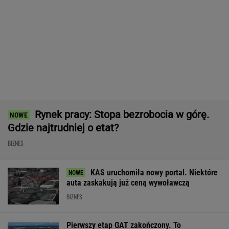
ZUS dopłaca Ukraińcom do emerytur.
Konfederacja grzmi, ale zapomina o ważnej
rzeczy
Frankowicze nie muszą czekać
na decyzję sądu. Ważne zmiany w przepisach
SUBSKRYPCJA
Chrupiące skrzydełka w kilka minut i bez
tłuszczu? Ten sprzęt przyrządzi je tak jak
lubisz
REKLAMA CENEO
Rekord w Orlenie i nagła reakcja byłego
prezesa. Poszło o kierowców
BIZNES