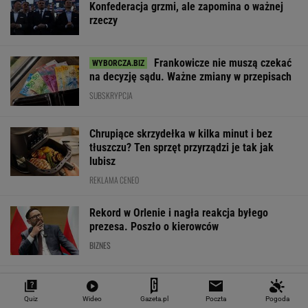
Notowania dostarcza VIA24ONLINE
MATERIAŁY PROMOCYJNE
PRZEWAGA DZIĘKI TECHNICE
Quiz
Wideo
Gazeta.pl
Poczta
Pogoda