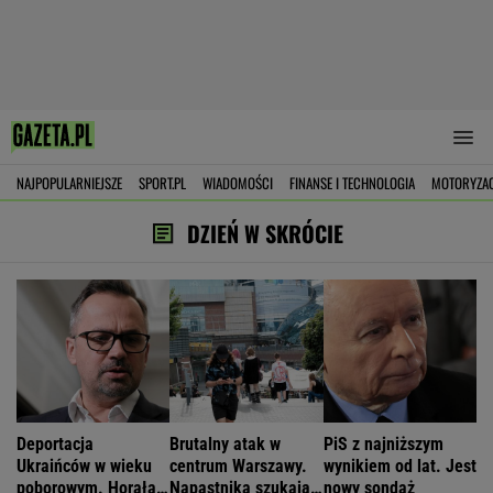
NAJPOPULARNIEJSZE
SPORT.PL
WIADOMOŚCI
FINANSE I TECHNOLOGIA
MOTORYZA
DZIEŃ W SKRÓCIE
Deportacja
Brutalny atak w
PiS z najniższym
Ukraińców w wieku
centrum Warszawy.
wynikiem od lat. Jest
poborowym. Horała
Napastnika szukają
nowy sondaż