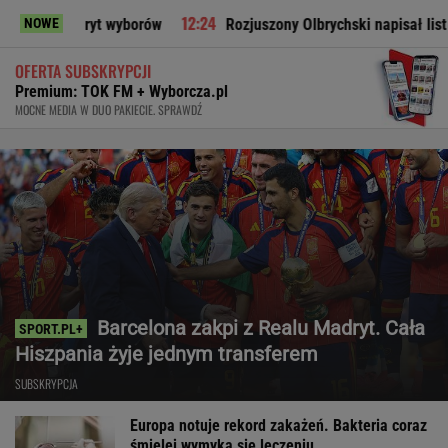
oryt wyborów
Rozjuszony Olbrychski napisał list do Tuska. "T
NOWE
OFERTA SUBSKRYPCJI
Premium: TOK FM + Wyborcza.pl
MOCNE MEDIA W DUO PAKIECIE. SPRAWDŹ
Barcelona zakpi z Realu Madryt. Cała
Hiszpania żyje jednym transferem
SUBSKRYPCJA
Europa notuje rekord zakażeń. Bakteria coraz
śmielej wymyka się leczeniu