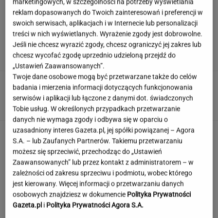
marketingowych, w szczególności na potrzeby wyświetlania
reklam dopasowanych do Twoich zainteresowań i preferencji w
swoich serwisach, aplikacjach i w Internecie lub personalizacji
Syn Stanisława Soyki o ostatnich chwilach
treści w nich wyświetlanych. Wyrażenie zgody jest dobrowolne.
ojca. "Nie było z nim nikogo"
Jeśli nie chcesz wyrazić zgody, chcesz ograniczyć jej zakres lub
chcesz wycofać zgodę uprzednio udzieloną przejdź do
„Ustawień Zaawansowanych”.
Twoje dane osobowe mogą być przetwarzane także do celów
Włóż to do doniczki przed urlopem. Rośliny
badania i mierzenia informacji dotyczących funkcjonowania
nie zostaną bez wody
serwisów i aplikacji lub łączone z danymi dot. świadczonych
Tobie usług. W określonych przypadkach przetwarzanie
danych nie wymaga zgody i odbywa się w oparciu o
uzasadniony interes Gazeta.pl, jej spółki powiązanej – Agora
Quiz - o tych zawodach nawet nie słyszałeś.
S.A. – lub Zaufanych Partnerów. Takiemu przetwarzaniu
Wiesz, kim był retman?
możesz się sprzeciwić, przechodząc do „Ustawień
Zaawansowanych” lub przez kontakt z administratorem – w
zależności od zakresu sprzeciwu i podmiotu, wobec którego
Jedno przekonanie może utrudniać życie
jest kierowany. Więcej informacji o przetwarzaniu danych
osobom z astygmatyzmem. Zwłaszcza latem
osobowych znajdziesz w dokumencie
Polityka Prywatności
Gazeta.pl
i
Polityka Prywatności Agora S.A.
MATERIAŁ PROMOCYJNY