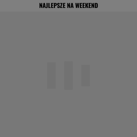
NAJLEPSZE NA WEEKEND
"Nigdy na sto procent nie dowiem się,
dlaczego Zosia zachorowała"
Specjalista ostrzega przed
pocketingiem. Skutki mogą być dotkliwe