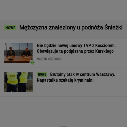
Wartość zamówień przekroczy 40 mld zł
BIZNES
Pijany Polak prowadził traktor po
autostradzie. Miał 2,36 promila alkoholu
EBC blokuje pomysł Glapińskiego. Złoto NBP
nie sfinansuje polskiej armii
BIZNES
Atak na "rosyjski Amazon". Płonie centrum
logistyczne Wildberries w Jekaterynburgu
Second home nad morzem zyskuje na
popularności. Coraz więcej osób wybiera ten
model inwestowania