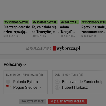
SPORT.PL
Barcelona zakpi z Realu Madryt. Cała
Hiszpania żyje jednym transferem
SUBSKRYPCJA