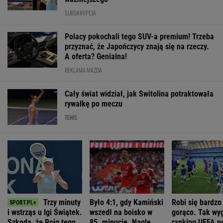
nie widział
padły dwa gole
meczach polski
drużyn
SUBSKRYPCJA
WIĘCEJ NIŻ WYNIK. SUBSKRYBUJ
POLITYKA
Załużny
Nowy
Cezary
kontra
sondaż partyjny.
Deportacja
Tomczyk: Ile
Zełenski. Tak
PiS z
Ukraińców w
kosztował
wyglądałby
najniższym
wieku
wiec partyjny
wyścig o
wynikiem od lat
poborowym.
Nawrockiego?