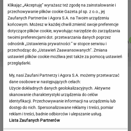
Klikając „Akceptuję” wyrażasz też zgodę na zainstalowanie i
Wakacyjne aktywności a kurzajki. O czym
przechowywanie plików cookie Gazeta.pl sp. z o.o., jej
warto pamiętać, by uniknąć problemu?
Zaufanych Partnerów i Agora S.A. na Twoim urządzeniu
MATERIAŁ PROMOCYJNY
końcowym. Możesz w każdej chwili zmienić swoje preferencje
dotyczące plików cookie, wywołując narzędzie do zarządzania
twoimi preferencjami dot. przetwarzania danych poprzez
MARCIN
AGNIESZKA
WIKTORIA
JUSTYNA
Autorzy:
KOZŁOWSKI
NIEDZIAŁEK
BECZEK
BRYCZKOWSKA
odnośnik „Ustawienia prywatności ” w stopce serwisu i
przechodząc do „Ustawień Zaawansowanych”. Zmiana
PROBLEMY POLSKICH SIATKARZY
ZNAK Z '30'
WISŁAWA SZYMBORSKA
ustawień plików cookie możliwa jest także za pomocą ustawień
przeglądarki.
LETNIE OKAZJE
My, nasi Zaufani Partnerzy i Agora S.A. możemy przetwarzać
dane osobowe w następujących celach:
Użycie dokładnych danych geolokalizacyjnych. Aktywne
skanowanie charakterystyki urządzenia do celów
identyfikacji. Przechowywanie informacji na urządzeniu lub
dostęp do nich. Spersonalizowane reklamy i treści, pomiar
reklam i treści, badnie odbiorców i ulepszanie usług.
Lista Zaufanych Partnerów