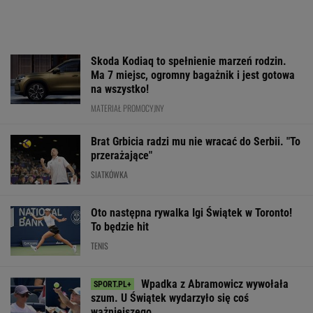
SUBSKRYPCJA
Polacy pokochali tego SUV-a premium! Trzeba
przyznać, że Japończycy znają się na rzeczy.
A oferta? Genialna!
REKLAMA MAZDA
Cały świat widział, jak Switolina potraktowała
rywalkę po meczu
TENIS
Trzy minuty
Było 4:1, gdy Kamiński
Robi się bardzo
i wstrząs u Igi Świątek.
wszedł na boisko w
gorąco. Tak wy
Szkoda, że Roig tego
85. minucie. Nagle
ranking UEFA p