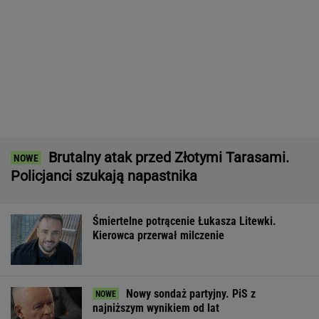
Pytamy o 15 osób, których wstyd nie znać.
Wiesz, z czego słyną?
Syn Stanisława Soyki o ostatnich