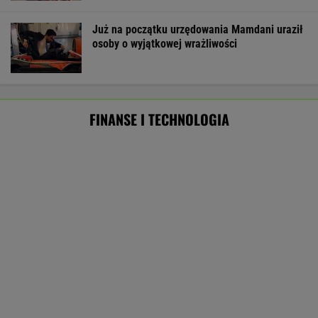
Pierwszy etap GAT zakończony. To
strategiczna inwestycja dla polskiego
eksportu
MATERIAŁ PROMOCYJNY