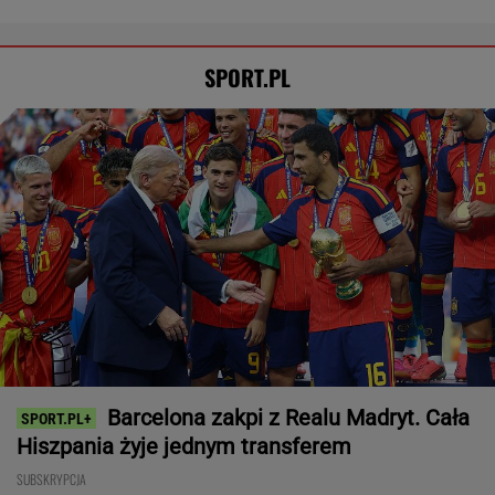
Pucharowa wygrana Chicago. 64 minuty
Lewandowskiego
PIŁKA NOŻNA
Tysiące osób zrobi to we wrześniu. Powód
może cię zaskoczyć
MATERIAŁ PROMOCYJNY,
18+