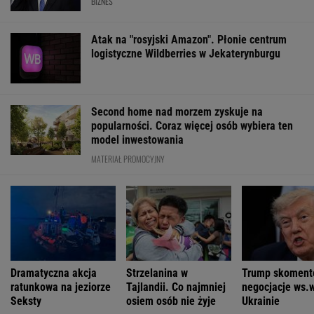
Zaćmienie 12 sierpnia: praktyczny przewodnik
Zachwyciła w "Odysei" Nolana, ale od roku nie
dostała żadnej roli
Już na początku urzędowania Mamdani uraził
osoby o wyjątkowej wrażliwości
FINANSE I TECHNOLOGIA