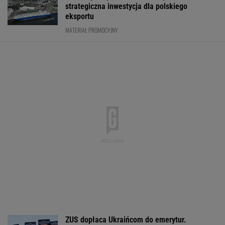
Rekrutacyjny paradoks
Fala zarzutów wobec
"Pionowe miast
na rynku pracy w
Orlenu. Fąfara nie
będzie mieć 14
Polsce. Z tego nikt nie
wytrzymał i
metrów. Jego w
jest zadowolony
odpowiedział
robi wrażenie
WALUTY I GIEŁDA
EUR
USD
CHF
GBP
WIG
4,2977
3,7280
4,6007
5,0099
152 065,21
-0,1%
-0,16%
0,11%
-0,27%
-0,06%
SPRAWDŹ NOTOWANIA