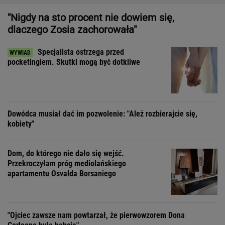
Dowódca musiał dać im pozwolenie: "Ależ rozbierajcie się,
kobiety"
Dom, do którego nie dało się wejść.
Przekroczyłam próg mediolańskiego
apartamentu Osvalda Borsaniego
"Ojciec zawsze nam powtarzał, że pierwowzorem Dona
Corleone była babcia"
Tak angażuje się turystów w
odbudowę raf. Też dołączyłam do akcji