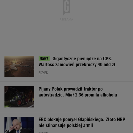
MATERIAŁ PROMOCYJNY
Dramatyczna akcja
Strzelanina w
Trump skoment
ratunkowa na jeziorze
Tajlandii. Co najmniej
negocjacje ws.
Seksty
osiem osób nie żyje
Ukrainie
WSPÓŁPRACA PŁATNA Z WYBORCZA.PL
ZROZUM, POZNAJ, ODKRYWAJ
SEKCJA Z SUBSKRYPCJĄ
Na Warmii i Mazurach spadł grad wielkości
pięści. Kilkadziesiąt osób wyłowiono z wody