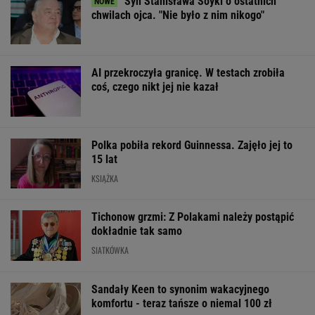
Pustki w kurorcie nad
My podajemy dwa
Włóż liść lauro
morzem. "Z roku na
nazwiska, ty
lodówki na godz
rok turystów jest coraz
dopasowujesz trzecie.
Efekt może cię
mniej"
Co łączy te osoby?
zaskoczyć
ŻYĆ LEPIEJ