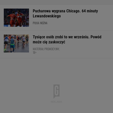
Skoda Kodiaq to spełnienie marzeń rodzin.
Ma 7 miejsc, ogromny bagażnik i jest gotowa
na wszystko!
MATERIAŁ PROMOCYJNY
Brat Grbicia radzi mu nie wracać do Serbii. "To
przerażające"
SIATKÓWKA
Oto następna rywalka Igi Świątek w Toronto!
To będzie hit
TENIS
Wpadka z Abramowicz wywołała
szum. U Świątek wydarzyło się coś
ważniejszego