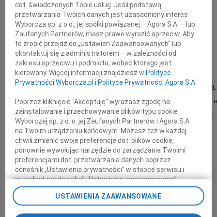
dot. świadczonych Tobie usług. Jeśli podstawą
przetwarzania Twoich danych jest uzasadniony interes
Wyborcza sp. z o.o., jej spółki powiązanej – Agora S.A. – lub
Renaty Chamernik
Zaufanych Partnerów, masz prawo wyrazić sprzeciw. Aby
to zrobić przejdź do „Ustawień Zaawansowanych” lub
skontaktuj się z administratorem – w zależności od
Reny
zakresu sprzeciwu i podmiotu, wobec którego jest
kierowany. Więcej informacji znajdziesz w
Polityce
Prywatności Wyborcza.pl
i
Polityce Prywatności Agora S.A.
Przez wiele lat dzieliłaś z nami radości i smutki.
Dziękujemy Ci za wszystkie Twoje rady, wykrzykniki i 
Poprzez kliknięcie "Akceptuję" wyrażasz zgodę na
zainstalowanie i przechowywanie plików typu cookie
Dziękujemy, że zostawiłaś nam cząstkę siebie.
Wyborczej sp. z o. o. jej Zaufanych Partnerów i Agora S.A.
Pozostaniesz w naszej pamięci i sercach.
na Twoim urządzeniu końcowym. Możesz też w każdej
chwili zmienić swoje preferencje dot. plików cookie,
ponownie wywołując narzędzie do zarządzania Twoimi
preferencjami dot. przetwarzania danych poprzez
Grzegorzu, Klaudusiu
odnośnik „Ustawienia prywatności” w stopce serwisu i
przechodząc do sekcji „Ustawienia zaawansowane”.
Zmiana ustawień plików cookie możliwa jest także za
jesteśmy z Wami
USTAWIENIA ZAAWANSOWANE
pomocą ustawień przeglądarki.