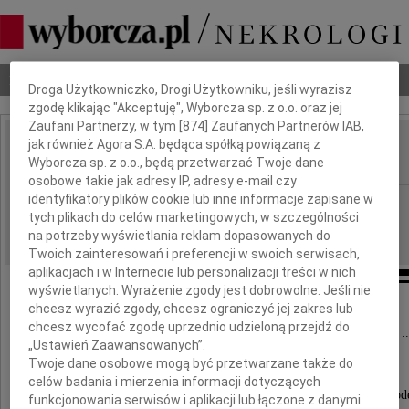
Dbamy o Twoją prywatność
Nekrologi
Odeszli
Poradnik pogrzebowy
Droga Użytkowniczko, Drogi Użytkowniku, jeśli wyrazisz
zgodę klikając "Akceptuję", Wyborcza sp. z o.o. oraz jej
Zaufani Partnerzy, w tym [
874
] Zaufanych Partnerów IAB,
jak również Agora S.A. będąca spółką powiązaną z
Renata Chamernik
IMIĘ I NAZWISKO:
Wyborcza sp. z o.o., będą przetwarzać Twoje dane
osobowe takie jak adresy IP, adresy e-mail czy
identyfikatory plików cookie lub inne informacje zapisane w
Warszawa
REGION:
tych plikach do celów marketingowych, w szczególności
10.03.2010
DATA EMISJI:
na potrzeby wyświetlania reklam dopasowanych do
Twoich zainteresowań i preferencji w swoich serwisach,
aplikacjach i w Internecie lub personalizacji treści w nich
wyświetlanych. Wyrażenie zgody jest dobrowolne. Jeśli nie
chcesz wyrazić zgody, chcesz ograniczyć jej zakres lub
chcesz wycofać zgodę uprzednio udzieloną przejdź do
5 marca 2010 roku zapanowała wśród nas cisza ..
„Ustawień Zaawansowanych”.
Twoje dane osobowe mogą być przetwarzane także do
celów badania i mierzenia informacji dotyczących
Z ogromnym smutkiem przyjęłyśmy wiadomość o ode
funkcjonowania serwisów i aplikacji lub łączone z danymi