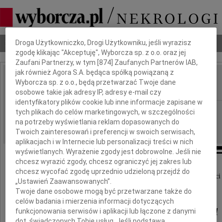
Dbamy o Twoją prywatność
Nekrologi
Odeszli
Poradnik pogrzebowy
Droga Użytkowniczko, Drogi Użytkowniku, jeśli wyrazisz
zgodę klikając "Akceptuję", Wyborcza sp. z o.o. oraz jej
Zaufani Partnerzy, w tym [
874
] Zaufanych Partnerów IAB,
jak również Agora S.A. będąca spółką powiązaną z
Samuel Eldersveld
Wyborcza sp. z o.o., będą przetwarzać Twoje dane
IMIĘ I NAZWISKO:
osobowe takie jak adresy IP, adresy e-mail czy
identyfikatory plików cookie lub inne informacje zapisane w
Warszawa
REGION:
tych plikach do celów marketingowych, w szczególności
na potrzeby wyświetlania reklam dopasowanych do
10.03.2010
DATA EMISJI:
Twoich zainteresowań i preferencji w swoich serwisach,
aplikacjach i w Internecie lub personalizacji treści w nich
wyświetlanych. Wyrażenie zgody jest dobrowolne. Jeśli nie
chcesz wyrazić zgody, chcesz ograniczyć jej zakres lub
chcesz wycofać zgodę uprzednio udzieloną przejdź do
Z głębokim smutkiem zawiadamiamy o śmierci
„Ustawień Zaawansowanych”.
Twoje dane osobowe mogą być przetwarzane także do
celów badania i mierzenia informacji dotyczących
Samuela Eldersvelda
funkcjonowania serwisów i aplikacji lub łączone z danymi
dot. świadczonych Tobie usług. Jeśli podstawą