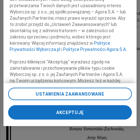
przetwarzania Twoich danych jest uzasadniony interes
Wyborcza sp. z o.o., jej spółki powiązanej – Agora S.A. – lub
wybitnego uczonego, profesora nauk politycznyc
Zaufanych Partnerów, masz prawo wyrazić sprzeciw. Aby
w Uniwersytecie Michigan w Ann Arbor (USA),
to zrobić przejdź do „Ustawień Zaawansowanych” lub
byłego dziekana Wydziału Nauk Politycznych,
skontaktuj się z administratorem – w zależności od
burmistrza miasta Ann Arbor.
zakresu sprzeciwu i podmiotu, wobec którego jest
Był naszym serdecznym przyjacielem
kierowany. Więcej informacji znajdziesz w
Polityce
i uczestnikiem wspólnych badań nad wartościami w pol
Prywatności Wyborcza.pl
i
Polityce Prywatności Agora S.A.
Poprzez kliknięcie "Akceptuję" wyrażasz zgodę na
Składamy szczere wyrazy współczucia
zainstalowanie i przechowywanie plików typu cookie
Wyborczej sp. z o. o. jej Zaufanych Partnerów i Agora S.A.
na Twoim urządzeniu końcowym. Możesz też w każdej
Żonie oraz Rodzinie
chwili zmienić swoje preferencje dot. plików cookie,
ponownie wywołując narzędzie do zarządzania Twoimi
USTAWIENIA ZAAWANSOWANE
preferencjami dot. przetwarzania danych poprzez
odnośnik „Ustawienia prywatności” w stopce serwisu i
Aleksandra Jasińska-Kania,
przechodząc do sekcji „Ustawienia zaawansowane”.
AKCEPTUJĘ
Zmiana ustawień plików cookie możliwa jest także za
Krzysztof Ostrowski,
pomocą ustawień przeglądarki.
Renata Siemieńska-Żochowska,
My, nasi Zaufani Partnerzy i Agora S.A. możemy
Jerzy Wiatr,