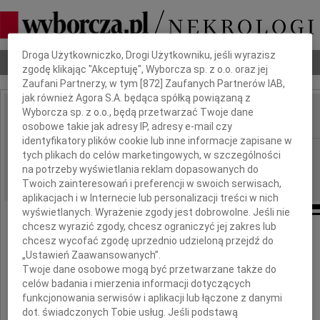
Dbamy o Twoją prywatność
Droga Użytkowniczko, Drogi Użytkowniku, jeśli wyrazisz
Nekrologi
Odeszli
Poradnik pogrzebowy
zgodę klikając "Akceptuję", Wyborcza sp. z o.o. oraz jej
Zaufani Partnerzy, w tym [
872
] Zaufanych Partnerów IAB,
jak również Agora S.A. będąca spółką powiązaną z
Wyborcza sp. z o.o., będą przetwarzać Twoje dane
osobowe takie jak adresy IP, adresy e-mail czy
IMIĘ I NAZWISKO:
identyfikatory plików cookie lub inne informacje zapisane w
Radom
REGION:
tych plikach do celów marketingowych, w szczególności
na potrzeby wyświetlania reklam dopasowanych do
23.04.2014
DATA EMISJI:
Twoich zainteresowań i preferencji w swoich serwisach,
aplikacjach i w Internecie lub personalizacji treści w nich
wyświetlanych. Wyrażenie zgody jest dobrowolne. Jeśli nie
chcesz wyrazić zgody, chcesz ograniczyć jej zakres lub
chcesz wycofać zgodę uprzednio udzieloną przejdź do
Wyrazy głębokiego współczucia
„Ustawień Zaawansowanych”.
Twoje dane osobowe mogą być przetwarzane także do
Panu
celów badania i mierzenia informacji dotyczących
funkcjonowania serwisów i aplikacji lub łączone z danymi
dot. świadczonych Tobie usług. Jeśli podstawą