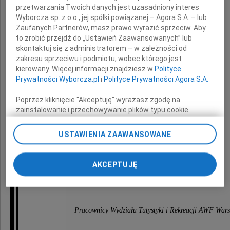
przetwarzania Twoich danych jest uzasadniony interes
Prodziekanowi ds. Studenckich i Promocji
Wyborcza sp. z o.o., jej spółki powiązanej – Agora S.A. – lub
Zaufanych Partnerów, masz prawo wyrazić sprzeciw. Aby
to zrobić przejdź do „Ustawień Zaawansowanych” lub
Wydziału Wychowania Fizycznego
skontaktuj się z administratorem – w zależności od
zakresu sprzeciwu i podmiotu, wobec którego jest
kierowany. Więcej informacji znajdziesz w
Polityce
Uniwersytetu Rzeszowskiego
Prywatności Wyborcza.pl
i
Polityce Prywatności Agora S.A.
Poprzez kliknięcie "Akceptuję" wyrażasz zgodę na
z powodu śmierci
zainstalowanie i przechowywanie plików typu cookie
Wyborczej sp. z o. o. jej Zaufanych Partnerów i Agora S.A.
na Twoim urządzeniu końcowym. Możesz też w każdej
USTAWIENIA ZAAWANSOWANE
Matki
chwili zmienić swoje preferencje dot. plików cookie,
ponownie wywołując narzędzie do zarządzania Twoimi
preferencjami dot. przetwarzania danych poprzez
AKCEPTUJĘ
odnośnik „Ustawienia prywatności” w stopce serwisu i
przechodząc do sekcji „Ustawienia zaawansowane”.
składają
Zmiana ustawień plików cookie możliwa jest także za
pomocą ustawień przeglądarki.
Pracownicy Wydziału Tutystyki i Rekreacji AWF War
My, nasi Zaufani Partnerzy i Agora S.A. możemy