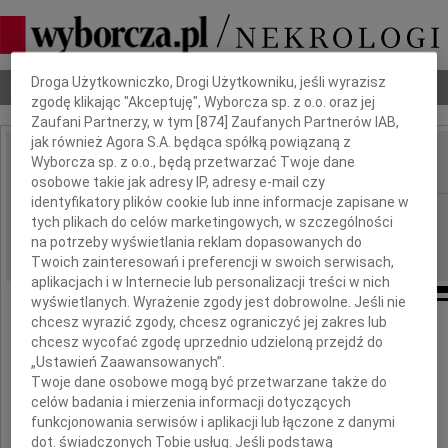
Dbamy o Twoją prywatność
Droga Użytkowniczko, Drogi Użytkowniku, jeśli wyrazisz
Nekrologi
Odeszli
Poradnik pogrzebowy
zgodę klikając "Akceptuję", Wyborcza sp. z o.o. oraz jej
Zaufani Partnerzy, w tym [
874
] Zaufanych Partnerów IAB,
jak również Agora S.A. będąca spółką powiązaną z
Wyborcza sp. z o.o., będą przetwarzać Twoje dane
IMIĘ I NAZWISKO:
osobowe takie jak adresy IP, adresy e-mail czy
identyfikatory plików cookie lub inne informacje zapisane w
Rzeszów
REGION:
tych plikach do celów marketingowych, w szczególności
22.04.2014
na potrzeby wyświetlania reklam dopasowanych do
DATA EMISJI:
Twoich zainteresowań i preferencji w swoich serwisach,
aplikacjach i w Internecie lub personalizacji treści w nich
wyświetlanych. Wyrażenie zgody jest dobrowolne. Jeśli nie
chcesz wyrazić zgody, chcesz ograniczyć jej zakres lub
chcesz wycofać zgodę uprzednio udzieloną przejdź do
Serdeczne wyrazy współczucia
„Ustawień Zaawansowanych”.
Twoje dane osobowe mogą być przetwarzane także do
celów badania i mierzenia informacji dotyczących
dr. Pawłowi Król
funkcjonowania serwisów i aplikacji lub łączone z danymi
dot. świadczonych Tobie usług. Jeśli podstawą