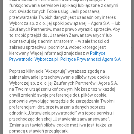
funkcjonowania serwisów i aplikacji lub łączone z danymi
dot. świadczonych Tobie usług. Jeśli podstawą
przetwarzania Twoich danych jest uzasadniony interes
Wyborcza sp. z o.o., jej spółki powiązanej – Agora S.A. – lub
Andrzeja Wronki
Zaufanych Partnerów, masz prawo wyrazić sprzeciw. Aby
to zrobić przejdź do „Ustawień Zaawansowanych” lub
skontaktuj się z administratorem – w zależności od
zakresu sprzeciwu i podmiotu, wobec którego jest
Słowa otuchy oraz wyrazy głębokiego współczucia i żalu
kierowany. Więcej informacji znajdziesz w
Polityce
Prywatności Wyborcza.pl
i
Polityce Prywatności Agora S.A.
Jego Żonie
Poprzez kliknięcie "Akceptuję" wyrażasz zgodę na
Krysi
zainstalowanie i przechowywanie plików typu cookie
Wyborczej sp. z o. o. jej Zaufanych Partnerów i Agora S.A.
oraz Córkom
na Twoim urządzeniu końcowym. Możesz też w każdej
chwili zmienić swoje preferencje dot. plików cookie,
Ani i Magdzie
ponownie wywołując narzędzie do zarządzania Twoimi
preferencjami dot. przetwarzania danych poprzez
odnośnik „Ustawienia prywatności” w stopce serwisu i
Klembowscy
przechodząc do sekcji „Ustawienia zaawansowane”.
Zmiana ustawień plików cookie możliwa jest także za
pomocą ustawień przeglądarki.