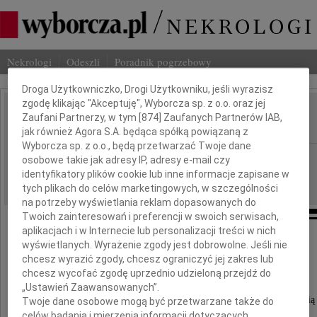
Nekrologi
Odeszli
Poradnik pogrzebowy
Dbamy o Twoją prywatność
Droga Użytkowniczko, Drogi Użytkowniku, jeśli wyrazisz
zgodę klikając "Akceptuję", Wyborcza sp. z o.o. oraz jej
Andrzej Wronka
Zaufani Partnerzy, w tym [
874
] Zaufanych Partnerów IAB,
IMIĘ I NAZWISKO:
jak również Agora S.A. będąca spółką powiązaną z
Wyborcza sp. z o.o., będą przetwarzać Twoje dane
Warszawa
REGION:
osobowe takie jak adresy IP, adresy e-mail czy
identyfikatory plików cookie lub inne informacje zapisane w
09.03.2010
DATA EMISJI:
tych plikach do celów marketingowych, w szczególności
na potrzeby wyświetlania reklam dopasowanych do
Twoich zainteresowań i preferencji w swoich serwisach,
aplikacjach i w Internecie lub personalizacji treści w nich
wyświetlanych. Wyrażenie zgody jest dobrowolne. Jeśli nie
"Świat opustoszał z bliska i z daleka.
chcesz wyrazić zgody, chcesz ograniczyć jej zakres lub
Choć stracił tylko jednego człowieka"
chcesz wycofać zgodę uprzednio udzieloną przejdź do
„Ustawień Zaawansowanych”.
Nie potrafimy się pogodzić z tragiczną śmiercią
Twoje dane osobowe mogą być przetwarzane także do
naszego wieloletniego Przyjaciela
celów badania i mierzenia informacji dotyczących