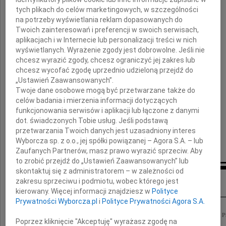
wyrazy współczucia z powodu śmierci
tych plikach do celów marketingowych, w szczególności
na potrzeby wyświetlania reklam dopasowanych do
Twoich zainteresowań i preferencji w swoich serwisach,
Męża
aplikacjach i w Internecie lub personalizacji treści w nich
wyświetlanych. Wyrażenie zgody jest dobrowolne. Jeśli nie
Pawła Morzyckiego
chcesz wyrazić zgody, chcesz ograniczyć jej zakres lub
chcesz wycofać zgodę uprzednio udzieloną przejdź do
„Ustawień Zaawansowanych”.
Twoje dane osobowe mogą być przetwarzane także do
dziennikarza, podróżnika, żeglarza,
celów badania i mierzenia informacji dotyczących
naszego Przyjaciela
funkcjonowania serwisów i aplikacji lub łączone z danymi
dot. świadczonych Tobie usług. Jeśli podstawą
przetwarzania Twoich danych jest uzasadniony interes
składają
Wyborcza sp. z o.o., jej spółki powiązanej – Agora S.A. – lub
Kama, Monika, Krzysztof Zboralscy
Zaufanych Partnerów, masz prawo wyrazić sprzeciw. Aby
to zrobić przejdź do „Ustawień Zaawansowanych” lub
skontaktuj się z administratorem – w zależności od
Inne kondolencje
zakresu sprzeciwu i podmiotu, wobec którego jest
kierowany. Więcej informacji znajdziesz w
Polityce
Prywatności Wyborcza.pl
i
Polityce Prywatności Agora S.A.
Pani Jolancie Zwolińskiej wyrazy najgłębszego współczucia i żalu po stracie Męża 
Poprzez kliknięcie "Akceptuję" wyrażasz zgodę na
Małgorzata Chechlińska i Leszek Krzanik