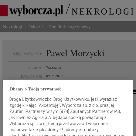
Nekrologi
Odeszli
Poradnik pogrzebowy
Paweł Morzycki
IMIĘ I NAZWISKO:
Warszawa
REGION:
09.03.2010
DATA EMISJI:
Dbamy o Twoją prywatność
Droga Użytkowniczko, Drogi Użytkowniku, jeśli wyrazisz
Kochanej
zgodę klikając "Akceptuję", Wyborcza sp. z o.o. oraz jej
Zaufani Partnerzy, w tym [
874
] Zaufanych Partnerów IAB,
jak również Agora S.A. będąca spółką powiązaną z
Joli Zwolińskiej
Wyborcza sp. z o.o., będą przetwarzać Twoje dane
osobowe takie jak adresy IP, adresy e-mail czy
identyfikatory plików cookie lub inne informacje zapisane w