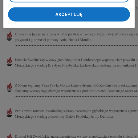
W tych smutnych chwilach Pani Jolancie Zwolińskiej po stracie ukochanego Męża
współczucia składa Wanda Roguszewska
AKCEPTUJĘ
Droga Jolu łącząc się z Tobą w bólu po stracie Twojego Męża Pawła Morzyckiego z
przyjaźni i gotowości pomocy Ania, Hania i Monika
Jolancie Zwolińskiej wyrazy głębokiego żalu i serdecznego współczucia z powodu 
Morzyckiego składają Krystyna Przybylska-Lachowska z rodziną i pracownikami 
Z bólem żegnamy Pana Pawła Morzyckiego a drogiej Joli Zwolińskiej przekazujemy 
składamy wyrazy najgłębszego współczucia z powodu śmierci ukochanego Męża M
Pani Prezes Jolancie Zwolińskiej wyrazy szczerego i głębokiego współczucia z po
Morzyckiego składają pracownicy Działu Produkcji firmy Dermika
Drogiej Joli Zwolińskiej najserdeczniejsze wyrazy współczucia z powodu śmierci 