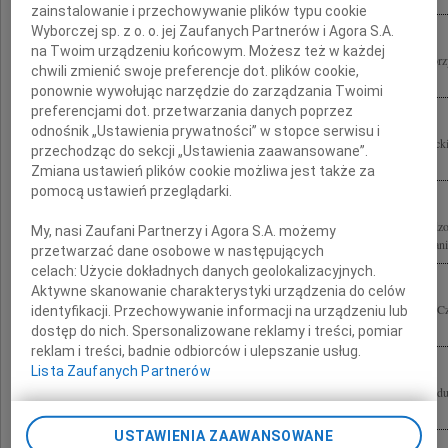
zainstalowanie i przechowywanie plików typu cookie
Wyborczej sp. z o. o. jej Zaufanych Partnerów i Agora S.A.
na Twoim urządzeniu końcowym. Możesz też w każdej
Pani Jolancie Zwolińskiej wyrazy głęboko współczucia po stracie Męża Pawła Morz
chwili zmienić swoje preferencje dot. plików cookie,
Katarzyna Burno
ponownie wywołując narzędzie do zarządzania Twoimi
preferencjami dot. przetwarzania danych poprzez
odnośnik „Ustawienia prywatności” w stopce serwisu i
Jolu z przykrością przyjęliśmy wiadomość o śmierci Twojego Męża Pawła Morzyckie
przechodząc do sekcji „Ustawienia zaawansowane”.
Boj
Zmiana ustawień plików cookie możliwa jest także za
pomocą ustawień przeglądarki.
Gdy odchodzą nasi najbliżsi, pozostają nam już tylko wspomnienia. To mało i bardzo
My, nasi Zaufani Partnerzy i Agora S.A. możemy
Zwolińskiej-Morzyckiej wyrazy szczerego współczucia w ciężkich chwilach rozstani
przetwarzać dane osobowe w następujących
celach:
Użycie dokładnych danych geolokalizacyjnych.
Aktywne skanowanie charakterystyki urządzenia do celów
Głęboko poruszeni śmiercią Pawła Morzyckiego dobrego, prawego i serdecznego Cz
identyfikacji. Przechowywanie informacji na urządzeniu lub
Jolą Zwolińską po utracie najukochańszego Męża Małgosia i Dirk
dostęp do nich. Spersonalizowane reklamy i treści, pomiar
reklam i treści, badnie odbiorców i ulepszanie usług.
Lista Zaufanych Partnerów
W tych smutnych chwilach Pani Jolancie Zwolińskiej wyrazy współczucia z powod
Morzyckiego składają Dorota Bednarczyk, Łukasz Pyzioł
USTAWIENIA ZAAWANSOWANE