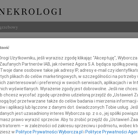
ogrzebowy
Szukaj
tność
ietrusiński
Imię i na
ogi Użytkowniku, jeśli wyrazisz zgodę klikając "Akceptuję", Wyborcza sp
 Zaufanych Partnerów IAB, jak również Agora S.A. będąca spółką powi
Twoje dane osobowe takie jak adresy IP, adresy e-mail czy identyfikato
 tych plikach do celów marketingowych, w szczególności na potrzeby 
 zainteresowań i preferencji w swoich serwisach, aplikacjach i w Int
INNE NE
w nich wyświetlanych. Wyrażenie zgody jest dobrowolne. Jeśli nie chce
07.0
 lub chcesz wycofać zgodę uprzednio udzieloną przejdź do „Ustawień
Dziek
gą być przetwarzane także do celów badania i mierzenia informacji
07.0
w i aplikacji lub łączone z danymi dot. świadczonych Tobie usług. Jeś
Z największym smutkiem
Nasze
nych jest uzasadniony interes Wyborcza sp. z o.o., jej spółki powiąza
Jacek
jęliśmy wiadomość o śmierci
masz prawo wyrazić sprzeciw. Aby to zrobić przejdź do „Ustawień Z
Z wie
istratorem – w zależności od zakresu sprzeciwu i podmiotu, wobec któ
Małgo
dziesz w
Polityce Prywatności Wyborcza.pl
i
Polityce Prywatności Agor
W dni