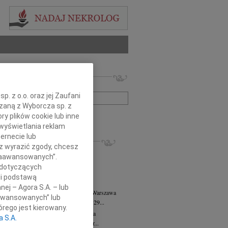
 nekrologów i wspomnień
zwisko lub numer ogłoszenia:
. z o.o. oraz jej Zaufani
ązaną z Wyborcza sp. z
+ szukanie zaawansowane
ry plików cookie lub inne
wyświetlania reklam
ernecie lub
KROLOGI
sz wyrazić zgody, chcesz
8.2026
Warszawa
 Zaawansowanych”.
anie Wydziału dr hab. Julii Kubisie,...
 dotyczących
8.2026
Warszawa
li podstawą
j kochanej i dzielnej Marylce Butruk...
nej – Agora S.A. – lub
 Tadeusz Duniec
wiek: 79
07.08.2026
Warszawa
aawansowanych” lub
lkim żalem przyjęliśmy wiadomość, że 29...
rego jest kierowany.
rzata Kościelska
07.08.2026
Warszawa
a S.A.
u 3 sierpnia 2026 roku zmarła Profesor...