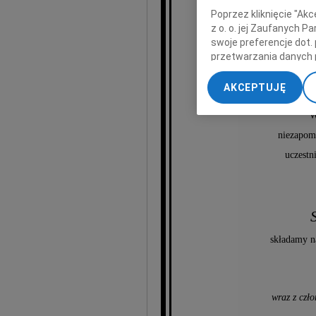
Poprzez kliknięcie "Ak
z o. o. jej Zaufanych 
swoje preferencje dot.
przetwarzania danych 
Jerzeg
„Ustawienia zaawansow
AKCEPTUJĘ
My, nasi Zaufani Part
dokładnych danych geol
W
Przechowywanie informa
niezapom
treści, badnie odbiorcó
uczestn
składamy n
wraz z czł