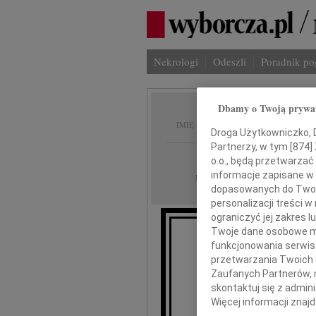
Nekrologi
Odeszli
Poradnik p
Dbamy o Twoją prywa
Jerzy P
IMIĘ I NAZWISKO:
Droga Użytkowniczko, Dr
Partnerzy, w tym [
874
]
Warszawa
REGION:
o.o., będą przetwarzać 
informacje zapisane w
15.04.2014
DATA EMISJI:
dopasowanych do Twoich
personalizacji treści 
ograniczyć jej zakres
Twoje dane osobowe mo
funkcjonowania serwisó
przetwarzania Twoich da
przy
Zaufanych Partnerów, 
skontaktuj się z admin
Więcej informacji znaj