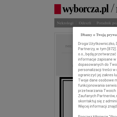
Nekrologi
Odeszli
Poradnik p
Dbamy o Twoją prywa
Zygmun
Droga Użytkowniczko, Dr
IMIĘ I NAZWISKO:
Partnerzy, w tym [
872
]
o.o., będą przetwarzać 
Katowice
REGION:
informacje zapisane w
dopasowanych do Twoich
11.04.2014
DATA EMISJI:
personalizacji treści 
ograniczyć jej zakres
Twoje dane osobowe mo
funkcjonowania serwisó
przetwarzania Twoich da
Zaufanych Partnerów, 
skontaktuj się z admin
z
Więcej informacji znaj
udział 
Poprzez kliknięcie "Ak