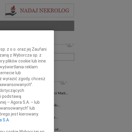
 nekrologów i wspomnień
. z o.o. oraz jej Zaufani
zwisko lub numer ogłoszenia:
ązaną z Wyborcza sp. z
ry plików cookie lub inne
wyświetlania reklam
+ szukanie zaawansowane
ernecie lub
sz wyrazić zgody, chcesz
KROLOGI
 Zaawansowanych”.
 Pittner
03.07.2026
Katowice
 dotyczących
NIENIE Z okazji 11 rocznicy śmierci Marii...
li podstawą
 Strużyna
16.02.2026
Katowice
nej – Agora S.A. – lub
bokim żalem zawiadamiamy o odejściu do...
aawansowanych” lub
ierz Werecki
04.02.2026
Katowice
rego jest kierowany.
u 31 stycznia 2026 roku odszedł od nas...
a S.A.
1.2026
Katowice
bokim żalem zawiadamiamy, że odszedł od...
ypu cookie Wyborczej sp.