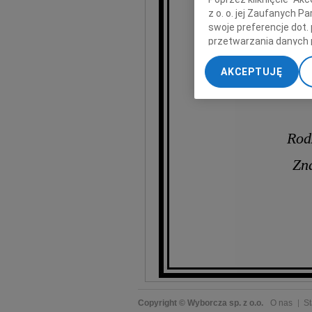
z o. o. jej Zaufanych 
swoje preferencje dot.
przetwarzania danych 
„Ustawienia zaawansow
AKCEPTUJĘ
Zy
My, nasi Zaufani Part
dokładnych danych geol
Przechowywanie informa
treści, badnie odbiorcó
Rod
Zn
Copyright © Wyborcza sp. z o.o.
O nas
St