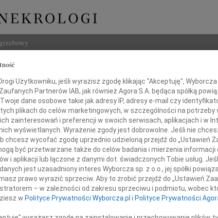
ogrzebowy
tność
Szukaj
t Wider
ogi Użytkowniku, jeśli wyrazisz zgodę klikając "Akceptuję", Wyborcza sp
Imię i na
 Zaufanych Partnerów IAB, jak również Agora S.A. będąca spółką powi
Twoje dane osobowe takie jak adresy IP, adresy e-mail czy identyfikato
 tych plikach do celów marketingowych, w szczególności na potrzeby 
 zainteresowań i preferencji w swoich serwisach, aplikacjach i w Int
w nich wyświetlanych. Wyrażenie zgody jest dobrowolne. Jeśli nie chce
INNE NE
 lub chcesz wycofać zgodę uprzednio udzieloną przejdź do „Ustawień
Maria
gą być przetwarzane także do celów badania i mierzenia informacji
WSPOM
w i aplikacji lub łączone z danymi dot. świadczonych Tobie usług. Jeś
Jerzy
nych jest uzasadniony interes Wyborcza sp. z o.o., jej spółki powiąza
Serdeczne podziękowanie
Z głę
masz prawo wyrazić sprzeciw. Aby to zrobić przejdź do „Ustawień Z
Kazim
istratorem – w zależności od zakresu sprzeciwu i podmiotu, wobec któ
a okazane współczucie oraz
W dni
dziesz w
Polityce Prywatności Wyborcza.pl
i
Polityce Prywatności Agor
w uroczystościach pogrzebowych
29.0
Z głę
ceptuję" wyrażasz zgodę na zainstalowanie i przechowywanie plików t