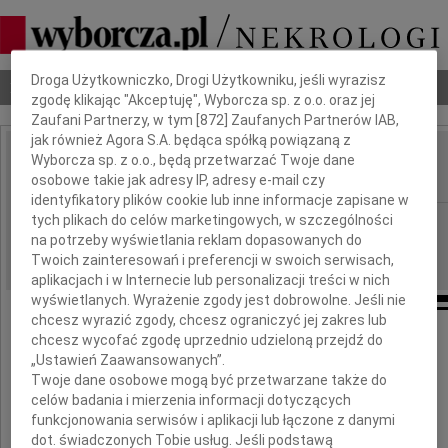
Dbamy o Twoją prywatność
Droga Użytkowniczko, Drogi Użytkowniku, jeśli wyrazisz
Nekrologi
Odeszli
Poradnik pogrzebowy
zgodę klikając "Akceptuję", Wyborcza sp. z o.o. oraz jej
Zaufani Partnerzy, w tym [
872
] Zaufanych Partnerów IAB,
jak również Agora S.A. będąca spółką powiązaną z
Wyborcza sp. z o.o., będą przetwarzać Twoje dane
Stanisław Garbacz
IMIĘ I NAZWISKO:
osobowe takie jak adresy IP, adresy e-mail czy
identyfikatory plików cookie lub inne informacje zapisane w
tych plikach do celów marketingowych, w szczególności
Opole
REGION:
na potrzeby wyświetlania reklam dopasowanych do
09.03.2010
DATA EMISJI:
Twoich zainteresowań i preferencji w swoich serwisach,
aplikacjach i w Internecie lub personalizacji treści w nich
wyświetlanych. Wyrażenie zgody jest dobrowolne. Jeśli nie
chcesz wyrazić zgody, chcesz ograniczyć jej zakres lub
chcesz wycofać zgodę uprzednio udzieloną przejdź do
Pani
„Ustawień Zaawansowanych”.
Twoje dane osobowe mogą być przetwarzane także do
Jolancie Kukułce
celów badania i mierzenia informacji dotyczących
funkcjonowania serwisów i aplikacji lub łączone z danymi
dot. świadczonych Tobie usług. Jeśli podstawą
wyrazy szczerego współczucia