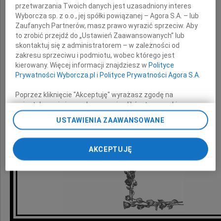
przetwarzania Twoich danych jest uzasadniony interes
z powodu śmierci
Wyborcza sp. z o.o., jej spółki powiązanej – Agora S.A. – lub
Zaufanych Partnerów, masz prawo wyrazić sprzeciw. Aby
to zrobić przejdź do „Ustawień Zaawansowanych” lub
Ojca
skontaktuj się z administratorem – w zależności od
zakresu sprzeciwu i podmiotu, wobec którego jest
kierowany. Więcej informacji znajdziesz w
Polityce
składają
Prywatności Wyborcza.pl
i
Polityce Prywatności Agora S.A.
Prezydent Miasta Opola
Poprzez kliknięcie "Akceptuję" wyrażasz zgodę na
zainstalowanie i przechowywanie plików typu cookie
Wyborczej sp. z o. o. jej Zaufanych Partnerów i Agora S.A.
oraz współpracownicy
USTAWIENIA ZAAWANSOWANE
na Twoim urządzeniu końcowym. Możesz też w każdej
chwili zmienić swoje preferencje dot. plików cookie,
ponownie wywołując narzędzie do zarządzania Twoimi
AKCEPTUJĘ
preferencjami dot. przetwarzania danych poprzez
odnośnik „Ustawienia prywatności” w stopce serwisu i
przechodząc do sekcji „Ustawienia zaawansowane”.
Zmiana ustawień plików cookie możliwa jest także za
pomocą ustawień przeglądarki.
My, nasi Zaufani Partnerzy i Agora S.A. możemy