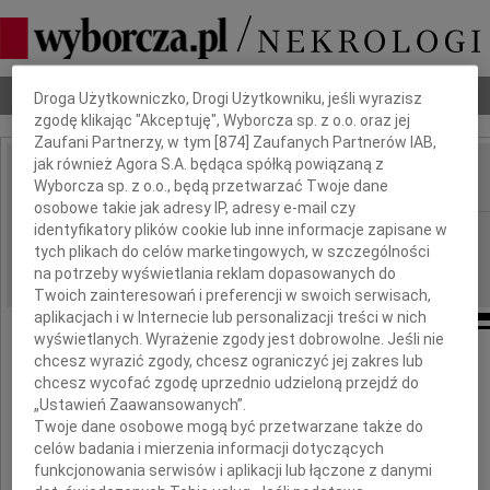
Dbamy o Twoją prywatność
Nekrologi
Odeszli
Poradnik pogrzebowy
Droga Użytkowniczko, Drogi Użytkowniku, jeśli wyrazisz
zgodę klikając "Akceptuję", Wyborcza sp. z o.o. oraz jej
Zaufani Partnerzy, w tym [
874
] Zaufanych Partnerów IAB,
jak również Agora S.A. będąca spółką powiązaną z
Wyborcza sp. z o.o., będą przetwarzać Twoje dane
IMIĘ I NAZWISKO:
osobowe takie jak adresy IP, adresy e-mail czy
identyfikatory plików cookie lub inne informacje zapisane w
Poznań, Bydgoszcz
REGION:
tych plikach do celów marketingowych, w szczególności
09.03.2010
DATA EMISJI:
na potrzeby wyświetlania reklam dopasowanych do
Twoich zainteresowań i preferencji w swoich serwisach,
aplikacjach i w Internecie lub personalizacji treści w nich
wyświetlanych. Wyrażenie zgody jest dobrowolne. Jeśli nie
chcesz wyrazić zgody, chcesz ograniczyć jej zakres lub
Panu
chcesz wycofać zgodę uprzednio udzieloną przejdź do
„Ustawień Zaawansowanych”.
Markowi Malinowskiemu
Twoje dane osobowe mogą być przetwarzane także do
celów badania i mierzenia informacji dotyczących
funkcjonowania serwisów i aplikacji lub łączone z danymi
Przewodniczącemu