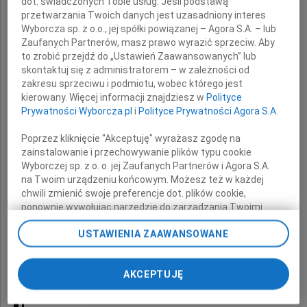
dot. świadczonych Tobie usług. Jeśli podstawą
Rady Nadzorczej ENEA Operator
przetwarzania Twoich danych jest uzasadniony interes
Wyborcza sp. z o.o., jej spółki powiązanej – Agora S.A. – lub
Zaufanych Partnerów, masz prawo wyrazić sprzeciw. Aby
to zrobić przejdź do „Ustawień Zaawansowanych” lub
wyrazy głębokiego żalu
skontaktuj się z administratorem – w zależności od
i współczucia z powodu śmierci
zakresu sprzeciwu i podmiotu, wobec którego jest
kierowany. Więcej informacji znajdziesz w
Polityce
Prywatności Wyborcza.pl
i
Polityce Prywatności Agora S.A.
Ojca
Poprzez kliknięcie "Akceptuję" wyrażasz zgodę na
zainstalowanie i przechowywanie plików typu cookie
Wyborczej sp. z o. o. jej Zaufanych Partnerów i Agora S.A.
na Twoim urządzeniu końcowym. Możesz też w każdej
składają
chwili zmienić swoje preferencje dot. plików cookie,
ponownie wywołując narzędzie do zarządzania Twoimi
Zarząd i Pracownicy
preferencjami dot. przetwarzania danych poprzez
ENEA Operator
USTAWIENIA ZAAWANSOWANE
odnośnik „Ustawienia prywatności” w stopce serwisu i
przechodząc do sekcji „Ustawienia zaawansowane”.
Zmiana ustawień plików cookie możliwa jest także za
AKCEPTUJĘ
pomocą ustawień przeglądarki.
My, nasi Zaufani Partnerzy i Agora S.A. możemy