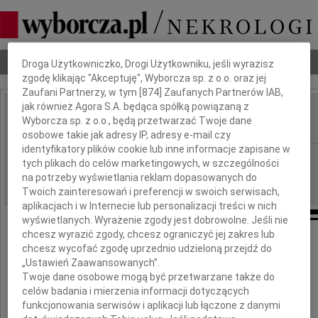
Dbamy o Twoją prywatność
Nekrologi
Odeszli
Poradnik pogrzebowy
Droga Użytkowniczko, Drogi Użytkowniku, jeśli wyrazisz
zgodę klikając "Akceptuję", Wyborcza sp. z o.o. oraz jej
Zaufani Partnerzy, w tym [
874
] Zaufanych Partnerów IAB,
jak również Agora S.A. będąca spółką powiązaną z
Andrzej Wronka
Wyborcza sp. z o.o., będą przetwarzać Twoje dane
IMIĘ I NAZWISKO:
osobowe takie jak adresy IP, adresy e-mail czy
identyfikatory plików cookie lub inne informacje zapisane w
Warszawa
REGION:
tych plikach do celów marketingowych, w szczególności
08.03.2010
na potrzeby wyświetlania reklam dopasowanych do
DATA EMISJI:
Twoich zainteresowań i preferencji w swoich serwisach,
aplikacjach i w Internecie lub personalizacji treści w nich
wyświetlanych. Wyrażenie zgody jest dobrowolne. Jeśli nie
chcesz wyrazić zgody, chcesz ograniczyć jej zakres lub
chcesz wycofać zgodę uprzednio udzieloną przejdź do
Krysiu, Aniu, Magdo
„Ustawień Zaawansowanych”.
Twoje dane osobowe mogą być przetwarzane także do
celów badania i mierzenia informacji dotyczących
serdeczne wyrazy współczucia
funkcjonowania serwisów i aplikacji lub łączone z danymi
po śmierci Męża i Taty