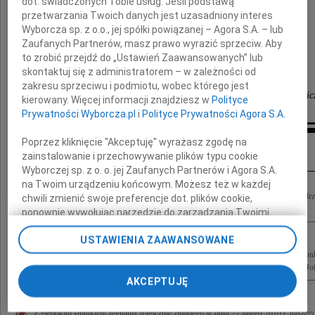
dot. świadczonych Tobie usług. Jeśli podstawą
przetwarzania Twoich danych jest uzasadniony interes
Wyborcza sp. z o.o., jej spółki powiązanej – Agora S.A. – lub
Andrzeja Wronki
Zaufanych Partnerów, masz prawo wyrazić sprzeciw. Aby
to zrobić przejdź do „Ustawień Zaawansowanych” lub
skontaktuj się z administratorem – w zależności od
zakresu sprzeciwu i podmiotu, wobec którego jest
Ela i Tomasz Rapaccy, Teresa i Marek Amanowic
kierowany. Więcej informacji znajdziesz w
Polityce
Prywatności Wyborcza.pl
i
Polityce Prywatności Agora S.A.
Inne kondolencje
Poprzez kliknięcie "Akceptuję" wyrażasz zgodę na
zainstalowanie i przechowywanie plików typu cookie
Wyborczej sp. z o. o. jej Zaufanych Partnerów i Agora S.A.
na Twoim urządzeniu końcowym. Możesz też w każdej
Krysiu, Aniu, Magdo wyrazy głębokiego współczucia po śmierci Męża i Taty Andrze
chwili zmienić swoje preferencje dot. plików cookie,
Marzenka, Staś, Iwona, Agnieszka, Adam
ponownie wywołując narzędzie do zarządzania Twoimi
preferencjami dot. przetwarzania danych poprzez
USTAWIENIA ZAAWANSOWANE
odnośnik „Ustawienia prywatności” w stopce serwisu i
Dnia 27.02.2010 odszedł do świata bez barier nasz kolega i przyjaciel Andrzej Wro
przechodząc do sekcji „Ustawienia zaawansowane”.
wyrazy głębokiego współczucia Ania, Marzena, Wanda, Jurek, Waldek, Zbyszek, Jo
Zmiana ustawień plików cookie możliwa jest także za
AKCEPTUJĘ
pomocą ustawień przeglądarki.
My, nasi Zaufani Partnerzy i Agora S.A. możemy
Z głębokim smutkiem żegnamy tragicznie zmarłego w dniu 27 lutego 2010 r. nasze