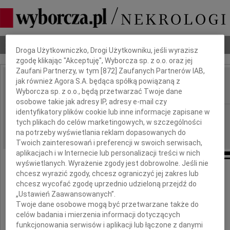
Dbamy o Twoją prywatność
Nekrologi
Odeszli
Poradnik pogrzebowy
Droga Użytkowniczko, Drogi Użytkowniku, jeśli wyrazisz
zgodę klikając "Akceptuję", Wyborcza sp. z o.o. oraz jej
Zaufani Partnerzy, w tym [
872
] Zaufanych Partnerów IAB,
jak również Agora S.A. będąca spółką powiązaną z
Marek Gawdziński
IMIĘ I NAZWISKO:
Wyborcza sp. z o.o., będą przetwarzać Twoje dane
osobowe takie jak adresy IP, adresy e-mail czy
identyfikatory plików cookie lub inne informacje zapisane w
Warszawa
REGION:
tych plikach do celów marketingowych, w szczególności
17.06.2009
DATA EMISJI:
na potrzeby wyświetlania reklam dopasowanych do
Twoich zainteresowań i preferencji w swoich serwisach,
aplikacjach i w Internecie lub personalizacji treści w nich
wyświetlanych. Wyrażenie zgody jest dobrowolne. Jeśli nie
chcesz wyrazić zgody, chcesz ograniczyć jej zakres lub
chcesz wycofać zgodę uprzednio udzieloną przejdź do
Z wielkim żalem żegnamy
„Ustawień Zaawansowanych”.
naszego Pracownika i Przyjaciela
Twoje dane osobowe mogą być przetwarzane także do
celów badania i mierzenia informacji dotyczących
funkcjonowania serwisów i aplikacji lub łączone z danymi