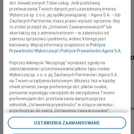
dot. świadczonych Tobie usług. Jeśli podstawą
przetwarzania Twoich danych jest uzasadniony interes
Wyborcza sp. z o.o., jej spółki powiązanej – Agora S.A. – lub
Zaufanych Partnerów, masz prawo wyrazić sprzeciw. Aby
to zrobić przejdź do „Ustawień Zaawansowanych” lub
skontaktuj się z administratorem – w zależności od
doc. dr hab. n. med.
zakresu sprzeciwu i podmiotu, wobec którego jest
kierowany. Więcej informacji znajdziesz w
Polityce
Prywatności Wyborcza.pl
i
Polityce Prywatności Agora S.A.
Marka Gawdzińskieg
Poprzez kliknięcie "Akceptuję" wyrażasz zgodę na
zainstalowanie i przechowywanie plików typu cookie
Wyborczej sp. z o. o. jej Zaufanych Partnerów i Agora S.A.
na Twoim urządzeniu końcowym. Możesz też w każdej
Pozostanie w naszej pamięci
chwili zmienić swoje preferencje dot. plików cookie,
jako wspaniały Człowiek i wybitny lekarz.
ponownie wywołując narzędzie do zarządzania Twoimi
preferencjami dot. przetwarzania danych poprzez
odnośnik „Ustawienia prywatności” w stopce serwisu i
Szczere kondolencje i wyrazy głębokiego współczu
przechodząc do sekcji „Ustawienia zaawansowane”.
Zmiana ustawień plików cookie możliwa jest także za
pomocą ustawień przeglądarki.
USTAWIENIA ZAAWANSOWANE
Rodzinie Zmarłego