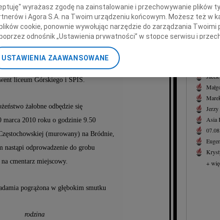
Witol
ceptuję" wyrażasz zgodę na zainstalowanie i przechowywanie plików t
Z głę
Partnerów i Agora S.A. na Twoim urządzeniu końcowym. Możesz też w ka
 plików cookie, ponownie wywołując narzędzie do zarządzania Twoimi 
+ wię
nisław Bukowski
poprzez odnośnik „Ustawienia prywatności” w stopce serwisu i przec
NAJNOWS
ane”. Zmiana ustawień plików cookie możliwa jest także za pomocą u
07.0
USTAWIENIA ZAAWANSOWANE
07.0
nerzy i Agora S.A. możemy przetwarzać dane osobowe w następującyc
rektor ekonomiczny "Polfa-Tarchomin",
okalizacyjnych. Aktywne skanowanie charakterystyki urządzenia do ce
Jacek
went liceum Górskiego i SPIS.
cji na urządzeniu lub dostęp do nich. Spersonalizowane reklamy i tre
Małgo
w i ulepszanie usług.
Lista Zaufanych Partnerów
Marek
żeństwo żałobne odbędzie się
Jerzy
Asia
0 marca 2010 roku o godzinie 9.50
07.0
Częstochowskiej (murowany) na Bródnie,
Eugen
m nastąpi odprowadzenie do grobu
Kryst
na cmentarz miejscowy.
+ wię
adamia pogrążona w głębokim smutku
rodzina