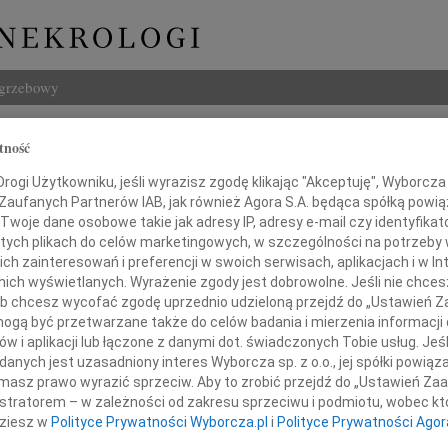
ogrzebowy
Szukaj
tność
ław Bukowski
Imię i na
ogi Użytkowniku, jeśli wyrazisz zgodę klikając "Akceptuję", Wyborcza sp
 Zaufanych Partnerów IAB, jak również Agora S.A. będąca spółką powi
Twoje dane osobowe takie jak adresy IP, adresy e-mail czy identyfikato
 tych plikach do celów marketingowych, w szczególności na potrzeby 
 zainteresowań i preferencji w swoich serwisach, aplikacjach i w Int
INNE NE
w nich wyświetlanych. Wyrażenie zgody jest dobrowolne. Jeśli nie chce
Jerzy
 lub chcesz wycofać zgodę uprzednio udzieloną przejdź do „Ustawień
W dni
gą być przetwarzane także do celów badania i mierzenia informacji
Kryst
w i aplikacji lub łączone z danymi dot. świadczonych Tobie usług. Jeś
iu 3 marca 2010 roku zmarł,
Z żal
nych jest uzasadniony interes Wyborcza sp. z o.o., jej spółki powiąza
Ewa W
przeżywszy 86 lat
masz prawo wyrazić sprzeciw. Aby to zrobić przejdź do „Ustawień Z
W dni
istratorem – w zależności od zakresu sprzeciwu i podmiotu, wobec któ
Małgo
dziesz w
Polityce Prywatności Wyborcza.pl
i
Polityce Prywatności Agor
Z wie