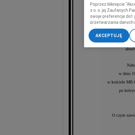
Poprzez kliknięcie "Ak
z o. o. jej Zaufanych 
swoje preferencje dot.
Sta
przetwarzania danych 
„Ustawienia zaawansow
AKCEPTUJĘ
My, nasi Zaufani Part
Wieloletni dy
dokładnych danych geol
absol
Przechowywanie informa
treści, badnie odbiorcó
Nabo
w dniu 1
w kościele MB 
po który
O czym zawi