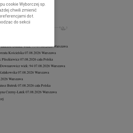
d Piotrowicz
07.08.2026
Warszawa
ypu cookie Wyborczej sp.
bokim żalem zawiadamiamy, że 1...
żdej chwili zmienić
preferencjami dot.
cej
hodząc do sekcji
ZE NEKROLOGI, KONDOLENCJE
stawień przeglądarki.
8.2026
Warszawa
8.2026
Warszawa
h celach:
Użycie
lów identyfikacji.
 Tadeusz Duniec
wiek: 79
07.08.2026
Warszawa
ści, pomiar reklam i
rzata Kościelska
07.08.2026
Warszawa
 Pliszkiewicz
07.08.2026
cała Polska
 Downarowicz
wiek: 94
07.08.2026
Warszawa
 Kułakowska
07.08.2026
Warszawa
8.2026
Warszawa
iusz Butruk
07.08.2026
cała Polska
yna Czerny-Latek
07.08.2026
Warszawa
cej