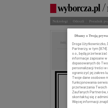
Nekrologi
Odeszli
Poradnik p
Dbamy o Twoją prywa
Stanis
IMIĘ I NAZWISKO:
Droga Użytkowniczko, Dr
Partnerzy, w tym [
874
]
Warszawa
o.o., będą przetwarzać 
REGION:
informacje zapisane w
06.03.2010
DATA EMISJI:
dopasowanych do Twoich
personalizacji treści 
ograniczyć jej zakres
Twoje dane osobowe mo
funkcjonowania serwisó
W dn
przetwarzania Twoich da
Zaufanych Partnerów, 
skontaktuj się z admin
Więcej informacji znaj