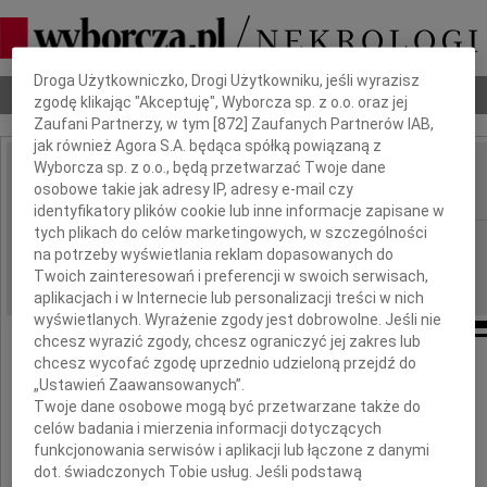
Dbamy o Twoją prywatność
Droga Użytkowniczko, Drogi Użytkowniku, jeśli wyrazisz
Nekrologi
Odeszli
Poradnik pogrzebowy
zgodę klikając "Akceptuję", Wyborcza sp. z o.o. oraz jej
Zaufani Partnerzy, w tym [
872
] Zaufanych Partnerów IAB,
jak również Agora S.A. będąca spółką powiązaną z
Wyborcza sp. z o.o., będą przetwarzać Twoje dane
Lucyna Wiśniewska
osobowe takie jak adresy IP, adresy e-mail czy
IMIĘ I NAZWISKO:
identyfikatory plików cookie lub inne informacje zapisane w
tych plikach do celów marketingowych, w szczególności
Warszawa
REGION:
na potrzeby wyświetlania reklam dopasowanych do
06.03.2010
DATA EMISJI:
Twoich zainteresowań i preferencji w swoich serwisach,
aplikacjach i w Internecie lub personalizacji treści w nich
wyświetlanych. Wyrażenie zgody jest dobrowolne. Jeśli nie
chcesz wyrazić zgody, chcesz ograniczyć jej zakres lub
chcesz wycofać zgodę uprzednio udzieloną przejdź do
W dniu 5 marca 2010 roku zmarła
„Ustawień Zaawansowanych”.
Twoje dane osobowe mogą być przetwarzane także do
Lucyna Wiśniewska
celów badania i mierzenia informacji dotyczących
funkcjonowania serwisów i aplikacji lub łączone z danymi
dot. świadczonych Tobie usług. Jeśli podstawą