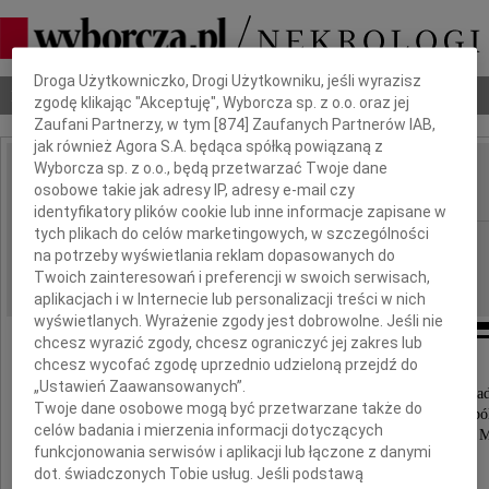
Dbamy o Twoją prywatność
Droga Użytkowniczko, Drogi Użytkowniku, jeśli wyrazisz
Nekrologi
Odeszli
Poradnik pogrzebowy
zgodę klikając "Akceptuję", Wyborcza sp. z o.o. oraz jej
Zaufani Partnerzy, w tym [
874
] Zaufanych Partnerów IAB,
jak również Agora S.A. będąca spółką powiązaną z
Wyborcza sp. z o.o., będą przetwarzać Twoje dane
Barbara Cyrańska
osobowe takie jak adresy IP, adresy e-mail czy
IMIĘ I NAZWISKO:
identyfikatory plików cookie lub inne informacje zapisane w
tych plikach do celów marketingowych, w szczególności
Częstochowa
REGION:
na potrzeby wyświetlania reklam dopasowanych do
21.03.2014
DATA EMISJI:
Twoich zainteresowań i preferencji w swoich serwisach,
aplikacjach i w Internecie lub personalizacji treści w nich
wyświetlanych. Wyrażenie zgody jest dobrowolne. Jeśli nie
chcesz wyrazić zgody, chcesz ograniczyć jej zakres lub
chcesz wycofać zgodę uprzednio udzieloną przejdź do
Serdeczne podziękowania
„Ustawień Zaawansowanych”.
Rodzinie, Przyjaciołom, Współpracownikom, Sąsi
Twoje dane osobowe mogą być przetwarzane także do
oraz wszystkim tym, którzy łącząc się z nami w bó
celów badania i mierzenia informacji dotyczących
uczestniczyli w uroczystości pogrzebowej naszej ukochanej 
funkcjonowania serwisów i aplikacji lub łączone z danymi
dot. świadczonych Tobie usług. Jeśli podstawą