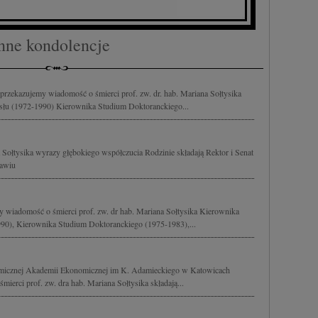
nne kondolencje
przekazujemy wiadomość o śmierci prof. zw. dr. hab. Mariana Sołtysika
łu (1972-1990) Kierownika Studium Doktoranckiego...
 Sołtysika wyrazy głębokiego współczucia Rodzinie składają Rektor i Senat
ławiu
y wiadomość o śmierci prof. zw. dr hab. Mariana Sołtysika Kierownika
90), Kierownika Studium Doktoranckiego (1975-1983),...
micznej Akademii Ekonomicznej im K. Adamieckiego w Katowicach
ierci prof. zw. dra hab. Mariana Sołtysika składają...