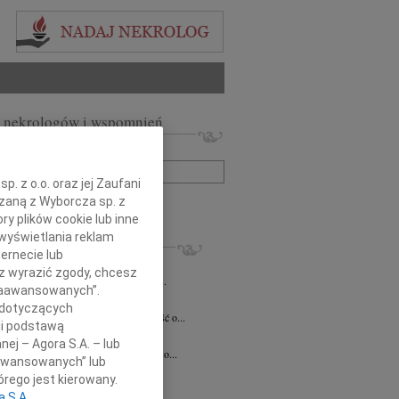
 nekrologów i wspomnień
zwisko lub numer ogłoszenia:
. z o.o. oraz jej Zaufani
ązaną z Wyborcza sp. z
+ szukanie zaawansowane
ry plików cookie lub inne
wyświetlania reklam
KROLOGI
ernecie lub
8.2026
Katowice
sz wyrazić zgody, chcesz
ej Koleżance Sabinie Kacan składamy...
 Zaawansowanych”.
n Kurek
24.07.2026
Katowice
 dotyczących
bokim smutkiem przyjęliśmy wiadomość o...
li podstawą
sz Zając
15.07.2026
Katowice
nej – Agora S.A. – lub
bokim smutkiem przyjąłem wiadomość o...
aawansowanych” lub
7.2026
Katowice
rego jest kierowany.
 Krystianie z ogromnym smutkiem...
a S.A.