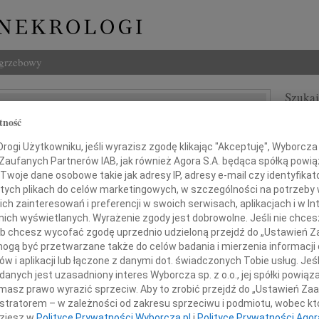
ogrzebowy
Szukaj
 Sołtysik
Imię i na
tność
ogi Użytkowniku, jeśli wyrazisz zgodę klikając "Akceptuję", Wyborcza sp
 Zaufanych Partnerów IAB, jak również Agora S.A. będąca spółką powi
Twoje dane osobowe takie jak adresy IP, adresy e-mail czy identyfikato
 tych plikach do celów marketingowych, w szczególności na potrzeby 
INNE NE
 zainteresowań i preferencji w swoich serwisach, aplikacjach i w Int
06.0
w nich wyświetlanych. Wyrażenie zgody jest dobrowolne. Jeśli nie chce
Drogi
 lub chcesz wycofać zgodę uprzednio udzieloną przejdź do „Ustawień
Marci
 głębokim żalem żegnamy
gą być przetwarzane także do celów badania i mierzenia informacji
Z głę
w i aplikacji lub łączone z danymi dot. świadczonych Tobie usług. Jeś
Tadeu
nych jest uzasadniony interes Wyborcza sp. z o.o., jej spółki powiąza
Profesora
Z głę
masz prawo wyrazić sprzeciw. Aby to zrobić przejdź do „Ustawień Z
02.0
iana Sołtysika
istratorem – w zależności od zakresu sprzeciwu i podmiotu, wobec któ
Drogi
dziesz w
Polityce Prywatności Wyborcza.pl
i
Polityce Prywatności Agor