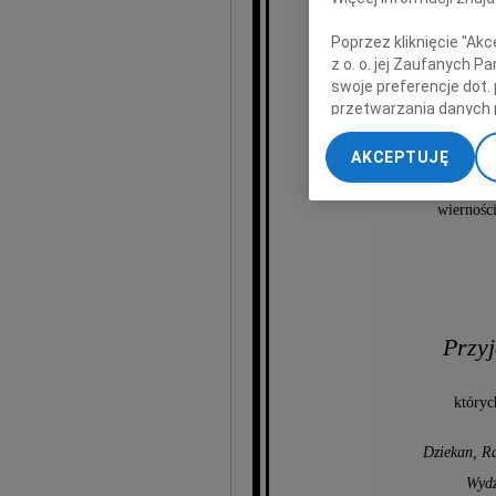
Poprzez kliknięcie "Ak
W czas
z o. o. jej Zaufanych 
swoje preferencje dot.
Kierownik
przetwarzania danych 
Akadem
„Ustawienia zaawansow
AKCEPTUJĘ
Pozo
My, nasi Zaufani Part
Osoba, 
dokładnych danych geol
wierności
Przechowywanie informa
treści, badnie odbiorcó
Przyj
któryc
Dziekan, R
Wydz