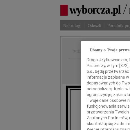
Nekrologi
Odeszli
Poradnik p
Marian
Dbamy o Twoją prywa
IMIĘ I NAZWISKO:
Droga Użytkowniczko, Dr
Katowice
REGION:
Partnerzy, w tym [
872
]
o.o., będą przetwarzać 
06.03.2010
DATA EMISJI:
informacje zapisane w
dopasowanych do Twoich
personalizacji treści 
ograniczyć jej zakres
Z
Twoje dane osobowe mo
funkcjonowania serwisó
przetwarzania Twoich da
Zaufanych Partnerów, 
Mar
skontaktuj się z admin
Więcej informacji znaj