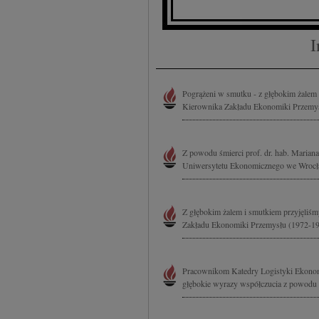
I
Pogrążeni w smutku - z głębokim żalem 
Kierownika Zakładu Ekonomiki Przemys
Z powodu śmierci prof. dr. hab. Mariana
Uniwersytetu Ekonomicznego we Wroc
Z głębokim żalem i smutkiem przyjęliśm
Zakładu Ekonomiki Przemysłu (1972-19
Pracownikom Katedry Logistyki Ekono
głębokie wyrazy współczucia z powodu śm