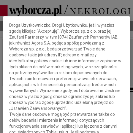
Dbamy o Twoją prywatność
Droga Użytkowniczko, Drogi Użytkowniku, jeśli wyrazisz
Nekrologi
Odeszli
Poradnik pogrzebowy
zgodę klikając "Akceptuję", Wyborcza sp. z o.o. oraz jej
Zaufani Partnerzy, w tym [
874
] Zaufanych Partnerów IAB,
jak również Agora S.A. będąca spółką powiązaną z
Marian Sołtysik
Wyborcza sp. z o.o., będą przetwarzać Twoje dane
IMIĘ I NAZWISKO:
osobowe takie jak adresy IP, adresy e-mail czy
identyfikatory plików cookie lub inne informacje zapisane w
Katowice
REGION:
tych plikach do celów marketingowych, w szczególności
na potrzeby wyświetlania reklam dopasowanych do
06.03.2010
DATA EMISJI:
Twoich zainteresowań i preferencji w swoich serwisach,
aplikacjach i w Internecie lub personalizacji treści w nich
wyświetlanych. Wyrażenie zgody jest dobrowolne. Jeśli nie
chcesz wyrazić zgody, chcesz ograniczyć jej zakres lub
Wyrazy głębokiego współczucia
chcesz wycofać zgodę uprzednio udzieloną przejdź do
„Ustawień Zaawansowanych”.
Twoje dane osobowe mogą być przetwarzane także do
Małżonce i Najbliższym
celów badania i mierzenia informacji dotyczących
funkcjonowania serwisów i aplikacji lub łączone z danymi
dot. świadczonych Tobie usług. Jeśli podstawą