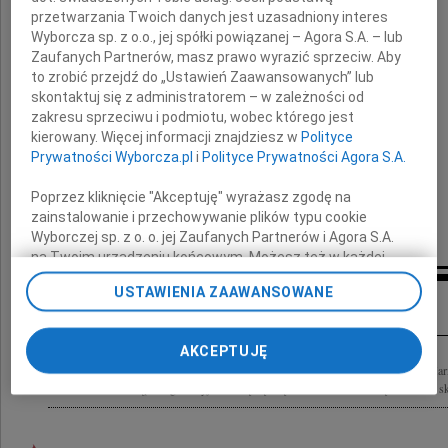
z powodu śmierci
przetwarzania Twoich danych jest uzasadniony interes
Wyborcza sp. z o.o., jej spółki powiązanej – Agora S.A. – lub
Zaufanych Partnerów, masz prawo wyrazić sprzeciw. Aby
prof. zw. dr hab.
to zrobić przejdź do „Ustawień Zaawansowanych” lub
Mariana Sołtysika
skontaktuj się z administratorem – w zależności od
zakresu sprzeciwu i podmiotu, wobec którego jest
kierowany. Więcej informacji znajdziesz w
Polityce
składa
Prywatności Wyborcza.pl
i
Polityce Prywatności Agora S.A.
Rektor i Senat wraz z całą społecznością
Poprzez kliknięcie "Akceptuję" wyrażasz zgodę na
Wyższej Szkoły Bankowości i Finansów
zainstalowanie i przechowywanie plików typu cookie
Wyborczej sp. z o. o. jej Zaufanych Partnerów i Agora S.A.
w Katowicach
na Twoim urządzeniu końcowym. Możesz też w każdej
chwili zmienić swoje preferencje dot. plików cookie,
USTAWIENIA ZAAWANSOWANE
Inne kondolencje
ponownie wywołując narzędzie do zarządzania Twoimi
preferencjami dot. przetwarzania danych poprzez
odnośnik „Ustawienia prywatności” w stopce serwisu i
AKCEPTUJĘ
przechodząc do sekcji „Ustawienia zaawansowane”.
Z wielkim żalem i smutkiem przyjęliśmy wiadomość o śmierci Prof. zw. dr hab. Mar
Zmiana ustawień plików cookie możliwa jest także za
Człowieka i niezastąpionego Przyjaciela Łącząc się w smutku z Rodziną i Bliskimi s
pomocą ustawień przeglądarki.
My, nasi Zaufani Partnerzy i Agora S.A. możemy