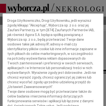
Dbamy o Twoją prywatność
Nekrologi
Odeszli
Poradnik pogrzebowy
Droga Użytkowniczko, Drogi Użytkowniku, jeśli wyrazisz
zgodę klikając "Akceptuję", Wyborcza sp. z o.o. oraz jej
Zaufani Partnerzy, w tym [
874
] Zaufanych Partnerów IAB,
jak również Agora S.A. będąca spółką powiązaną z
Paweł Osiecki
Wyborcza sp. z o.o., będą przetwarzać Twoje dane
IMIĘ I NAZWISKO:
osobowe takie jak adresy IP, adresy e-mail czy
identyfikatory plików cookie lub inne informacje zapisane w
Warszawa
REGION:
tych plikach do celów marketingowych, w szczególności
na potrzeby wyświetlania reklam dopasowanych do
08.03.2010
DATA EMISJI:
Twoich zainteresowań i preferencji w swoich serwisach,
aplikacjach i w Internecie lub personalizacji treści w nich
wyświetlanych. Wyrażenie zgody jest dobrowolne. Jeśli nie
chcesz wyrazić zgody, chcesz ograniczyć jej zakres lub
chcesz wycofać zgodę uprzednio udzieloną przejdź do
W tych smutnych chwilach
„Ustawień Zaawansowanych”.
po stracie ukochanego Męża
Twoje dane osobowe mogą być przetwarzane także do
celów badania i mierzenia informacji dotyczących
funkcjonowania serwisów i aplikacji lub łączone z danymi
dot. świadczonych Tobie usług. Jeśli podstawą