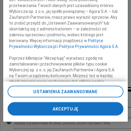
przetwarzania Twoich danych jest uzasadniony interes
Wyborcza sp. z o.o., jej spółki powiązanej – Agora S.A. – lub
Pawła Osieckiego
Zaufanych Partnerów, masz prawo wyrazić sprzeciw. Aby
to zrobić przejdź do „Ustawień Zaawansowanych” lub
skontaktuj się z administratorem – w zależności od
Majko
zakresu sprzeciwu i podmiotu, wobec którego jest
kierowany. Więcej informacji znajdziesz w
Polityce
Prywatności Wyborcza.pl
i
Polityce Prywatności Agora S.A.
jesteśmy z Tobą i Twoimi Bliskimi
Poprzez kliknięcie "Akceptuję" wyrażasz zgodę na
zainstalowanie i przechowywanie plików typu cookie
koleżanki i koledzy z Zespołu Szkół nr 2
Wyborczej sp. z o. o. jej Zaufanych Partnerów i Agora S.A.
na Twoim urządzeniu końcowym. Możesz też w każdej
im. gen. Józefa Bema w Milanówku
chwili zmienić swoje preferencje dot. plików cookie,
ponownie wywołując narzędzie do zarządzania Twoimi
USTAWIENIA ZAAWANSOWANE
preferencjami dot. przetwarzania danych poprzez
Inne kondolencje
odnośnik „Ustawienia prywatności” w stopce serwisu i
przechodząc do sekcji „Ustawienia zaawansowane”.
AKCEPTUJĘ
Zmiana ustawień plików cookie możliwa jest także za
pomocą ustawień przeglądarki.
Marii Osieckiej wyrazy szczerego współczucia, słowa otuchy i wsparcia po śmierci
składają Szymanowianki Kochana, jesteśmy sercem i myślami z Tobą.
My, nasi Zaufani Partnerzy i Agora S.A. możemy